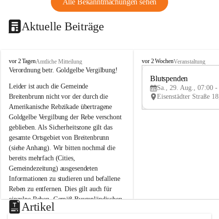
Alle Bekanntmachungen sehen
Aktuelle Beiträge
B
B
vor 2 Tagen
vor 2 Wochen
Amtliche Mitteilung
Veranstaltung
r
r
Verordnung betr. Goldgelbe Vergilbung!
e
e
Blutspenden
Leider ist auch die Gemeinde 
i
i
Sa., 29. Aug., 07:00 -
t
t
Breitenbrunn nicht vor der durch die 
e
e
Amerikanische Rebzikade übertragene 
n
n
Goldgelbe Vergilbung der Rebe verschont 
b
b
geblieben. Als Sicherheitszone gilt das 
r
r
gesamte Ortsgebiet von Breitenbrunn 
u
u
(siehe Anhang). Wir bitten nochmal die 
n
n
n
n
bereits mehrfach (Cities, 
a
a
Gemeindezeitung) ausgesendeten 
m
m
Informationen zu studieren und befallene 
N
N
Reben zu entfernen. Dies gilt auch für 
e
e
einzelne Reben. Gemäß Burgenländischen 
u
u
Artikel
Weinbaugesetz sind nicht gepflegte oder 
s
s