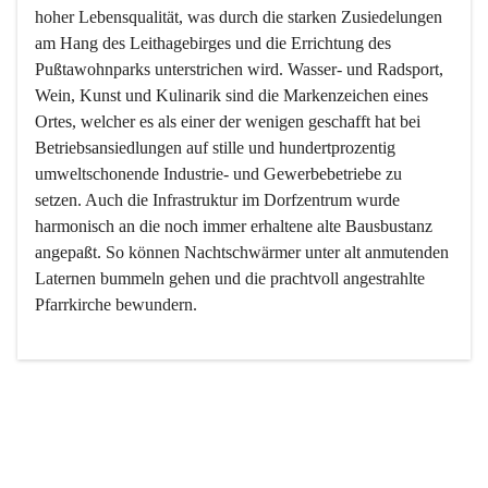
hoher Lebensqualität, was durch die starken Zusiedelungen 
am Hang des Leithagebirges und die Errichtung des 
Pußtawohnparks unterstrichen wird. Wasser- und Radsport, 
Wein, Kunst und Kulinarik sind die Markenzeichen eines 
Ortes, welcher es als einer der wenigen geschafft hat bei 
Betriebsansiedlungen auf stille und hundertprozentig 
umweltschonende Industrie- und Gewerbebetriebe zu 
setzen. Auch die Infrastruktur im Dorfzentrum wurde 
harmonisch an die noch immer erhaltene alte Bausbustanz 
angepaßt. So können Nachtschwärmer unter alt anmutenden 
Laternen bummeln gehen und die prachtvoll angestrahlte 
Pfarrkirche bewundern.

Der Weinbau dominert heute nicht mehr, ist aber integrativer 
Bestandteil der Kultur des Ortes, da man hier schon lange 
von Massenweinbau auf Qualitätsweinbau umgestellt hat. 
So ist es auch nicht verwunderlich, dass eines der historisch 
wertvollsten Gebäude die Ortsvinothek beherbergt und dass 
der Kellering ein beliebtes Ziel darstellt.
