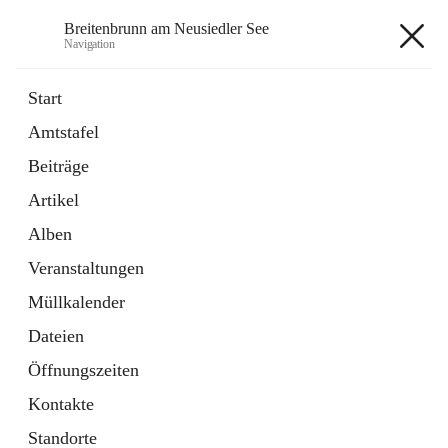
Breitenbrunn am Neusiedler See
Navigation
Breitenbrunn am Neusiedler See
Start
Amtstafel
Formulare
Beiträge
18 Schnellzugriffe
Artikel
Gemeindeservice
7 Schnellzugriffe
Alben
Veranstaltungen
+7
Müllkalender
Dateien
Öffnungszeiten
Kontakte
Hauptadresse
Standorte