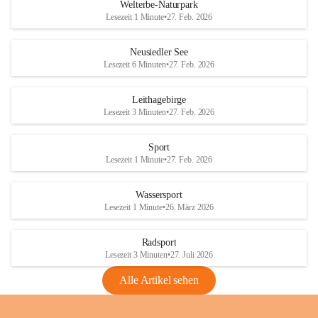
i
i
unzulässige Weingärten zu roden! Bitte 
Welterbe-Naturpark
e
e
helfen wir zusammen um unsere Winzer 
Lesezeit 1 Minute
•
27. Feb. 2026
d
d
vor den prognostizierten Ernteausfällen 
l
l
und den daraus folgenden wirtschaftlichen 
e
e
Neusiedler See
Schäden zu bewahren.
r
r
Lesezeit 6 Minuten
•
27. Feb. 2026
S
S
Verordnungen
e
e
Leithagebirge
04.08.2026
e
e
Lesezeit 3 Minuten
•
27. Feb. 2026
Maßnahmen zur Bekämpfung
der Goldgelben Vergilbung der
Sport
Rebe und der Amerikanischen
Lesezeit 1 Minute
•
27. Feb. 2026
Rebzikade
Anhang VBl. EU Nr. 18
Wassersport
_2026
Lesezeit 1 Minute
•
26. März 2026
1 Seite
•
1,4 MB
Radsport
VBl. EU Nr. 18_2026
Lesezeit 3 Minuten
•
27. Juli 2026
2 Seiten
•
2,1 MB
Alle Artikel sehen