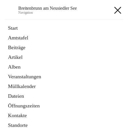
Breitenbrunn am Neusiedler See
Navigation
Breitenbrunn am Neusiedler See
Start
Amtstafel
Formulare
Beiträge
18 Schnellzugriffe
Artikel
Gemeindeservice
7 Schnellzugriffe
Alben
Veranstaltungen
+7
Müllkalender
Dateien
Öffnungszeiten
Kontakte
Hauptadresse
Standorte