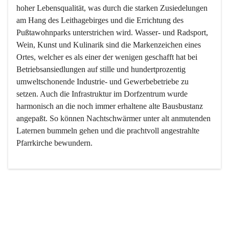
hoher Lebensqualität, was durch die starken Zusiedelungen 
am Hang des Leithagebirges und die Errichtung des 
Pußtawohnparks unterstrichen wird. Wasser- und Radsport, 
Wein, Kunst und Kulinarik sind die Markenzeichen eines 
Ortes, welcher es als einer der wenigen geschafft hat bei 
Betriebsansiedlungen auf stille und hundertprozentig 
umweltschonende Industrie- und Gewerbebetriebe zu 
setzen. Auch die Infrastruktur im Dorfzentrum wurde 
harmonisch an die noch immer erhaltene alte Bausbustanz 
angepaßt. So können Nachtschwärmer unter alt anmutenden 
Laternen bummeln gehen und die prachtvoll angestrahlte 
Pfarrkirche bewundern.

Der Weinbau dominert heute nicht mehr, ist aber integrativer 
Bestandteil der Kultur des Ortes, da man hier schon lange 
von Massenweinbau auf Qualitätsweinbau umgestellt hat. 
So ist es auch nicht verwunderlich, dass eines der historisch 
wertvollsten Gebäude die Ortsvinothek beherbergt und dass 
der Kellering ein beliebtes Ziel darstellt.
