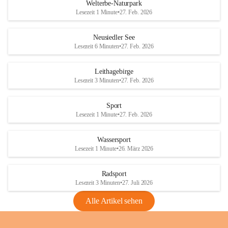
i
i
unzulässige Weingärten zu roden! Bitte 
Welterbe-Naturpark
e
e
helfen wir zusammen um unsere Winzer 
Lesezeit 1 Minute
•
27. Feb. 2026
d
d
vor den prognostizierten Ernteausfällen 
l
l
und den daraus folgenden wirtschaftlichen 
e
e
Neusiedler See
Schäden zu bewahren.
r
r
Lesezeit 6 Minuten
•
27. Feb. 2026
S
S
Verordnungen
e
e
Leithagebirge
04.08.2026
e
e
Lesezeit 3 Minuten
•
27. Feb. 2026
Maßnahmen zur Bekämpfung
der Goldgelben Vergilbung der
Sport
Rebe und der Amerikanischen
Lesezeit 1 Minute
•
27. Feb. 2026
Rebzikade
Anhang VBl. EU Nr. 18
Wassersport
_2026
Lesezeit 1 Minute
•
26. März 2026
1 Seite
•
1,4 MB
Radsport
VBl. EU Nr. 18_2026
Lesezeit 3 Minuten
•
27. Juli 2026
2 Seiten
•
2,1 MB
Alle Artikel sehen