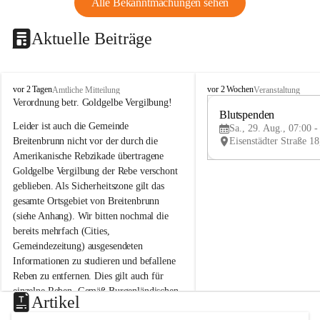
Alle Bekanntmachungen sehen
Aktuelle Beiträge
B
B
vor 2 Tagen
vor 2 Wochen
Amtliche Mitteilung
Veranstaltung
r
r
Verordnung betr. Goldgelbe Vergilbung!
e
e
Blutspenden
Leider ist auch die Gemeinde 
i
i
Sa., 29. Aug., 07:00 -
t
t
Breitenbrunn nicht vor der durch die 
e
e
Amerikanische Rebzikade übertragene 
n
n
Goldgelbe Vergilbung der Rebe verschont 
b
b
geblieben. Als Sicherheitszone gilt das 
r
r
gesamte Ortsgebiet von Breitenbrunn 
u
u
(siehe Anhang). Wir bitten nochmal die 
n
n
n
n
bereits mehrfach (Cities, 
a
a
Gemeindezeitung) ausgesendeten 
m
m
Informationen zu studieren und befallene 
N
N
Reben zu entfernen. Dies gilt auch für 
e
e
einzelne Reben. Gemäß Burgenländischen 
u
u
Artikel
Weinbaugesetz sind nicht gepflegte oder 
s
s