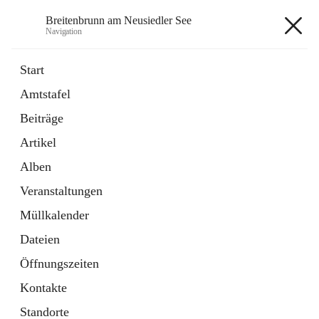
Breitenbrunn am Neusiedler See
Navigation
Breitenbrunn am Neusiedler See
Start
Amtstafel
Formulare
Beiträge
18 Schnellzugriffe
Artikel
Gemeindeservice
7 Schnellzugriffe
Alben
Veranstaltungen
+7
Müllkalender
Dateien
Öffnungszeiten
Kontakte
Hauptadresse
Standorte