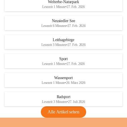
i
i
unzulässige Weingärten zu roden! Bitte 
Welterbe-Naturpark
e
e
helfen wir zusammen um unsere Winzer 
Lesezeit 1 Minute
•
27. Feb. 2026
d
d
vor den prognostizierten Ernteausfällen 
l
l
und den daraus folgenden wirtschaftlichen 
e
e
Neusiedler See
Schäden zu bewahren.
r
r
Lesezeit 6 Minuten
•
27. Feb. 2026
S
S
Verordnungen
e
e
Leithagebirge
04.08.2026
e
e
Lesezeit 3 Minuten
•
27. Feb. 2026
Maßnahmen zur Bekämpfung
der Goldgelben Vergilbung der
Sport
Rebe und der Amerikanischen
Lesezeit 1 Minute
•
27. Feb. 2026
Rebzikade
Anhang VBl. EU Nr. 18
Wassersport
_2026
Lesezeit 1 Minute
•
26. März 2026
1 Seite
•
1,4 MB
Radsport
VBl. EU Nr. 18_2026
Lesezeit 3 Minuten
•
27. Juli 2026
2 Seiten
•
2,1 MB
Alle Artikel sehen