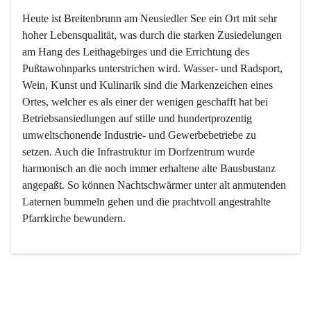
Heute ist Breitenbrunn am Neusiedler See ein Ort mit sehr 
hoher Lebensqualität, was durch die starken Zusiedelungen 
am Hang des Leithagebirges und die Errichtung des 
Pußtawohnparks unterstrichen wird. Wasser- und Radsport, 
Wein, Kunst und Kulinarik sind die Markenzeichen eines 
Ortes, welcher es als einer der wenigen geschafft hat bei 
Betriebsansiedlungen auf stille und hundertprozentig 
umweltschonende Industrie- und Gewerbebetriebe zu 
setzen. Auch die Infrastruktur im Dorfzentrum wurde 
harmonisch an die noch immer erhaltene alte Bausbustanz 
angepaßt. So können Nachtschwärmer unter alt anmutenden 
Laternen bummeln gehen und die prachtvoll angestrahlte 
Pfarrkirche bewundern.

Der Weinbau dominert heute nicht mehr, ist aber integrativer 
Bestandteil der Kultur des Ortes, da man hier schon lange 
von Massenweinbau auf Qualitätsweinbau umgestellt hat. 
So ist es auch nicht verwunderlich, dass eines der historisch 