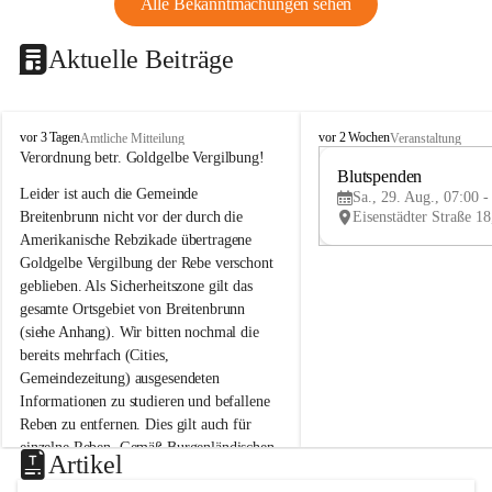
Alle Bekanntmachungen sehen
Aktuelle Beiträge
B
B
vor 3 Tagen
vor 2 Wochen
Amtliche Mitteilung
Veranstaltung
r
r
Verordnung betr. Goldgelbe Vergilbung!
e
e
Blutspenden
Leider ist auch die Gemeinde 
i
i
Sa., 29. Aug., 07:00 -
t
t
Breitenbrunn nicht vor der durch die 
e
e
Amerikanische Rebzikade übertragene 
n
n
Goldgelbe Vergilbung der Rebe verschont 
b
b
geblieben. Als Sicherheitszone gilt das 
r
r
gesamte Ortsgebiet von Breitenbrunn 
u
u
(siehe Anhang). Wir bitten nochmal die 
n
n
n
n
bereits mehrfach (Cities, 
a
a
Gemeindezeitung) ausgesendeten 
m
m
Informationen zu studieren und befallene 
N
N
Reben zu entfernen. Dies gilt auch für 
e
e
einzelne Reben. Gemäß Burgenländischen 
u
u
Artikel
Weinbaugesetz sind nicht gepflegte oder 
s
s