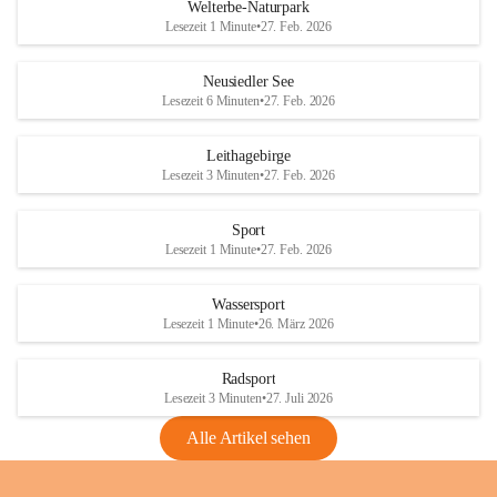
i
i
unzulässige Weingärten zu roden! Bitte 
Welterbe-Naturpark
e
e
helfen wir zusammen um unsere Winzer 
Lesezeit 1 Minute
•
27. Feb. 2026
d
d
vor den prognostizierten Ernteausfällen 
l
l
und den daraus folgenden wirtschaftlichen 
e
e
Neusiedler See
Schäden zu bewahren.
r
r
Lesezeit 6 Minuten
•
27. Feb. 2026
S
S
Verordnungen
e
e
Leithagebirge
04.08.2026
e
e
Lesezeit 3 Minuten
•
27. Feb. 2026
Maßnahmen zur Bekämpfung
der Goldgelben Vergilbung der
Sport
Rebe und der Amerikanischen
Lesezeit 1 Minute
•
27. Feb. 2026
Rebzikade
Anhang VBl. EU Nr. 18
Wassersport
_2026
Lesezeit 1 Minute
•
26. März 2026
1 Seite
•
1,4 MB
Radsport
VBl. EU Nr. 18_2026
Lesezeit 3 Minuten
•
27. Juli 2026
2 Seiten
•
2,1 MB
Alle Artikel sehen