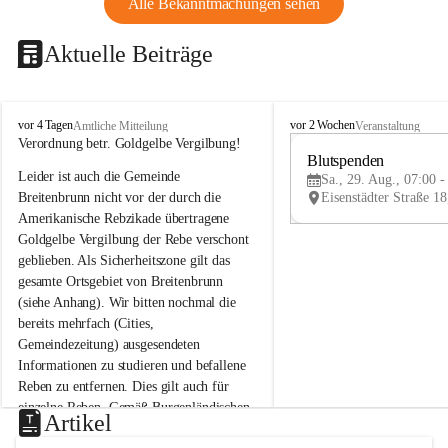
Alle Bekanntmachungen sehen
Aktuelle Beiträge
B
B
vor 4 Tagen
vor 2 Wochen
Amtliche Mitteilung
Veranstaltung
r
r
Verordnung betr. Goldgelbe Vergilbung!
e
e
Blutspenden
Leider ist auch die Gemeinde 
i
i
Sa., 29. Aug., 07:00 -
t
t
Breitenbrunn nicht vor der durch die 
e
e
Amerikanische Rebzikade übertragene 
n
n
Goldgelbe Vergilbung der Rebe verschont 
b
b
geblieben. Als Sicherheitszone gilt das 
r
r
gesamte Ortsgebiet von Breitenbrunn 
u
u
(siehe Anhang). Wir bitten nochmal die 
n
n
n
n
bereits mehrfach (Cities, 
a
a
Gemeindezeitung) ausgesendeten 
m
m
Informationen zu studieren und befallene 
N
N
Reben zu entfernen. Dies gilt auch für 
e
e
einzelne Reben. Gemäß Burgenländischen 
u
u
Artikel
Weinbaugesetz sind nicht gepflegte oder 
s
s