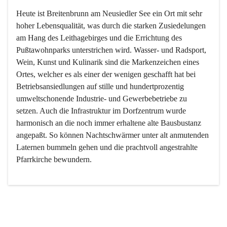
Heute ist Breitenbrunn am Neusiedler See ein Ort mit sehr 
hoher Lebensqualität, was durch die starken Zusiedelungen 
am Hang des Leithagebirges und die Errichtung des 
Pußtawohnparks unterstrichen wird. Wasser- und Radsport, 
Wein, Kunst und Kulinarik sind die Markenzeichen eines 
Ortes, welcher es als einer der wenigen geschafft hat bei 
Betriebsansiedlungen auf stille und hundertprozentig 
umweltschonende Industrie- und Gewerbebetriebe zu 
setzen. Auch die Infrastruktur im Dorfzentrum wurde 
harmonisch an die noch immer erhaltene alte Bausbustanz 
angepaßt. So können Nachtschwärmer unter alt anmutenden 
Laternen bummeln gehen und die prachtvoll angestrahlte 
Pfarrkirche bewundern.

Der Weinbau dominert heute nicht mehr, ist aber integrativer 
Bestandteil der Kultur des Ortes, da man hier schon lange 
von Massenweinbau auf Qualitätsweinbau umgestellt hat. 
So ist es auch nicht verwunderlich, dass eines der historisch 