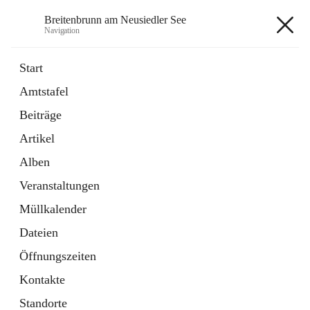
Breitenbrunn am Neusiedler See
Navigation
Breitenbrunn am Neusiedler See
Start
Amtstafel
Formulare
Beiträge
18 Schnellzugriffe
Artikel
Gemeindeservice
7 Schnellzugriffe
Alben
Veranstaltungen
+7
Müllkalender
Dateien
Öffnungszeiten
Kontakte
Hauptadresse
Standorte