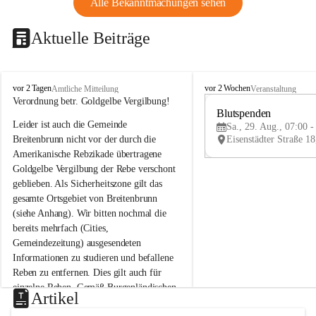
Alle Bekanntmachungen sehen
Aktuelle Beiträge
B
B
vor 2 Tagen
vor 2 Wochen
Amtliche Mitteilung
Veranstaltung
r
r
Verordnung betr. Goldgelbe Vergilbung!
e
e
Blutspenden
Leider ist auch die Gemeinde 
i
i
Sa., 29. Aug., 07:00 -
t
t
Breitenbrunn nicht vor der durch die 
e
e
Amerikanische Rebzikade übertragene 
n
n
Goldgelbe Vergilbung der Rebe verschont 
b
b
geblieben. Als Sicherheitszone gilt das 
r
r
gesamte Ortsgebiet von Breitenbrunn 
u
u
(siehe Anhang). Wir bitten nochmal die 
n
n
n
n
bereits mehrfach (Cities, 
a
a
Gemeindezeitung) ausgesendeten 
m
m
Informationen zu studieren und befallene 
N
N
Reben zu entfernen. Dies gilt auch für 
e
e
einzelne Reben. Gemäß Burgenländischen 
u
u
Artikel
Weinbaugesetz sind nicht gepflegte oder 
s
s