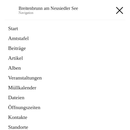
Breitenbrunn am Neusiedler See
Navigation
Breitenbrunn am Neusiedler See
Start
Amtstafel
Formulare
Beiträge
18 Schnellzugriffe
Artikel
Gemeindeservice
7 Schnellzugriffe
Alben
Veranstaltungen
+7
Müllkalender
Dateien
Öffnungszeiten
Kontakte
Hauptadresse
Standorte