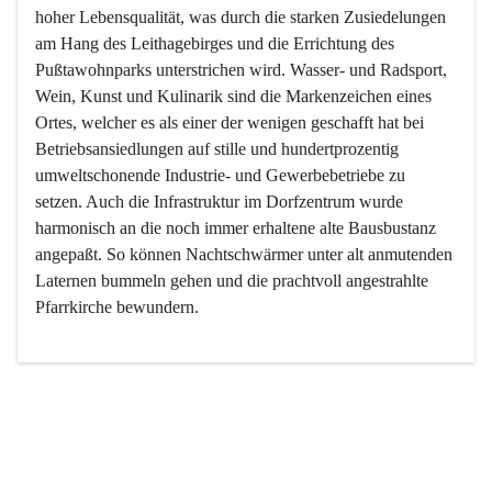
hoher Lebensqualität, was durch die starken Zusiedelungen 
am Hang des Leithagebirges und die Errichtung des 
Pußtawohnparks unterstrichen wird. Wasser- und Radsport, 
Wein, Kunst und Kulinarik sind die Markenzeichen eines 
Ortes, welcher es als einer der wenigen geschafft hat bei 
Betriebsansiedlungen auf stille und hundertprozentig 
umweltschonende Industrie- und Gewerbebetriebe zu 
setzen. Auch die Infrastruktur im Dorfzentrum wurde 
harmonisch an die noch immer erhaltene alte Bausbustanz 
angepaßt. So können Nachtschwärmer unter alt anmutenden 
Laternen bummeln gehen und die prachtvoll angestrahlte 
Pfarrkirche bewundern.

Der Weinbau dominert heute nicht mehr, ist aber integrativer 
Bestandteil der Kultur des Ortes, da man hier schon lange 
von Massenweinbau auf Qualitätsweinbau umgestellt hat. 
So ist es auch nicht verwunderlich, dass eines der historisch 
wertvollsten Gebäude die Ortsvinothek beherbergt und dass 
der Kellering ein beliebtes Ziel darstellt.
