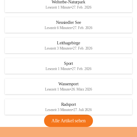
i
i
unzulässige Weingärten zu roden! Bitte 
Welterbe-Naturpark
e
e
helfen wir zusammen um unsere Winzer 
Lesezeit 1 Minute
•
27. Feb. 2026
d
d
vor den prognostizierten Ernteausfällen 
l
l
und den daraus folgenden wirtschaftlichen 
e
e
Neusiedler See
Schäden zu bewahren.
r
r
Lesezeit 6 Minuten
•
27. Feb. 2026
S
S
Verordnungen
e
e
Leithagebirge
04.08.2026
e
e
Lesezeit 3 Minuten
•
27. Feb. 2026
Maßnahmen zur Bekämpfung
der Goldgelben Vergilbung der
Sport
Rebe und der Amerikanischen
Lesezeit 1 Minute
•
27. Feb. 2026
Rebzikade
Anhang VBl. EU Nr. 18
Wassersport
_2026
Lesezeit 1 Minute
•
26. März 2026
1 Seite
•
1,4 MB
Radsport
VBl. EU Nr. 18_2026
Lesezeit 3 Minuten
•
27. Juli 2026
2 Seiten
•
2,1 MB
Alle Artikel sehen