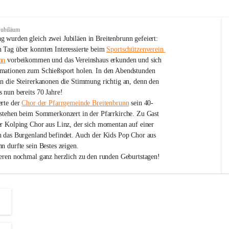
Jubiläum
 wurden gleich zwei Jubiläen in Breitenbrunn gefeiert: 
 Tag über konnten Interessierte beim 
Sportschützenverein 
nn
 vorbeikommen und das Vereinshaus erkunden und sich 
mationen zum Schießsport holen. In den Abendstunden 
nn die Steirerkanonen die Stimmung richtig an, denn den 
 nun bereits 70 Jahre!
rte der 
Chor der Pfarrgemeinde Breitenbrunn
 sein 40-
estehen beim Sommerkonzert in der Pfarrkirche. Zu Gast 
er Kolping Chor aus Linz, der sich momentan auf einer 
h das Burgenland befindet. Auch der Kids Pop Chor aus 
n durfte sein Bestes zeigen.
ieren nochmal ganz herzlich zu den runden Geburtstagen!