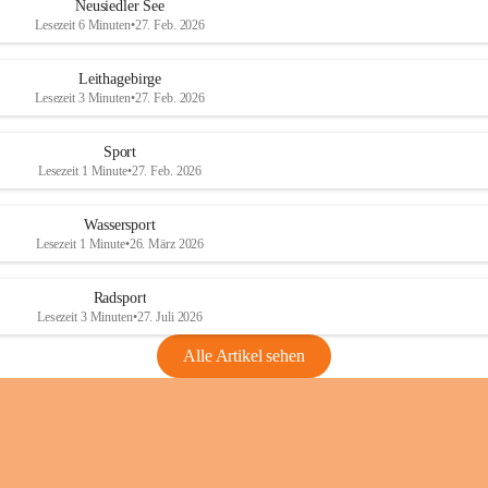
e
e
Neusiedler See
r
r
Lesezeit 6 Minuten
•
27. Feb. 2026
S
S
e
e
Leithagebirge
e
e
Lesezeit 3 Minuten
•
27. Feb. 2026
Sport
Lesezeit 1 Minute
•
27. Feb. 2026
Wassersport
Lesezeit 1 Minute
•
26. März 2026
Radsport
Lesezeit 3 Minuten
•
27. Juli 2026
Alle Artikel sehen