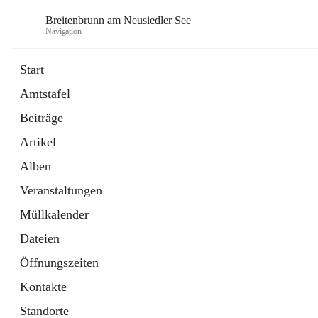
Breitenbrunn am Neusiedler See
Navigation
Start
Amtstafel
Formulare
Beiträge
18 Schnellzugriffe
Artikel
Gemeindeservice
7 Schnellzugriffe
Alben
Veranstaltungen
Müllkalender
Dateien
Öffnungszeiten
Kontakte
Standorte