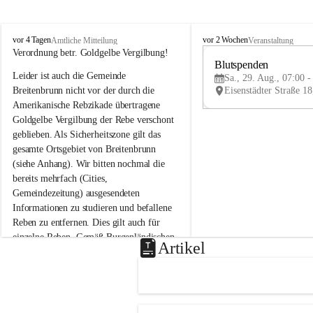
B
B
vor 4 Tagen
vor 2 Wochen
Amtliche Mitteilung
Veranstaltung
r
r
Verordnung betr. Goldgelbe Vergilbung!
e
e
Blutspenden
Leider ist auch die Gemeinde 
i
i
Sa., 29. Aug., 07:00 -
t
t
Breitenbrunn nicht vor der durch die 
e
e
Amerikanische Rebzikade übertragene 
n
n
Goldgelbe Vergilbung der Rebe verschont 
b
b
geblieben. Als Sicherheitszone gilt das 
r
r
gesamte Ortsgebiet von Breitenbrunn 
u
u
(siehe Anhang). Wir bitten nochmal die 
n
n
n
n
bereits mehrfach (Cities, 
a
a
Gemeindezeitung) ausgesendeten 
m
m
Informationen zu studieren und befallene 
N
N
Reben zu entfernen. Dies gilt auch für 
e
e
einzelne Reben. Gemäß Burgenländischen 
u
u
Artikel
Weinbaugesetz sind nicht gepflegte oder 
s
s
i
i
unzulässige Weingärten zu roden! Bitte 
e
e
helfen wir zusammen um unsere Winzer 
d
d
vor den prognostizierten Ernteausfällen 
l
l
und den daraus folgenden wirtschaftlichen 