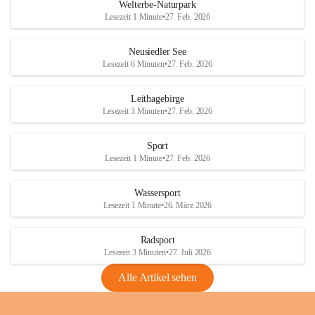
i
i
unzulässige Weingärten zu roden! Bitte 
Welterbe-Naturpark
e
e
helfen wir zusammen um unsere Winzer 
Lesezeit 1 Minute
•
27. Feb. 2026
d
d
vor den prognostizierten Ernteausfällen 
l
l
und den daraus folgenden wirtschaftlichen 
e
e
Neusiedler See
Schäden zu bewahren.
r
r
Lesezeit 6 Minuten
•
27. Feb. 2026
S
S
Verordnungen
e
e
Leithagebirge
04.08.2026
e
e
Lesezeit 3 Minuten
•
27. Feb. 2026
Maßnahmen zur Bekämpfung
der Goldgelben Vergilbung der
Sport
Rebe und der Amerikanischen
Lesezeit 1 Minute
•
27. Feb. 2026
Rebzikade
Anhang VBl. EU Nr. 18
Wassersport
_2026
Lesezeit 1 Minute
•
26. März 2026
1 Seite
•
1,4 MB
Radsport
VBl. EU Nr. 18_2026
Lesezeit 3 Minuten
•
27. Juli 2026
2 Seiten
•
2,1 MB
Alle Artikel sehen