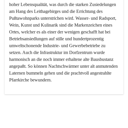
hoher Lebensqualität, was durch die starken Zusiedelungen 
am Hang des Leithagebirges und die Errichtung des 
Pußtawohnparks unterstrichen wird. Wasser- und Radsport, 
Wein, Kunst und Kulinarik sind die Markenzeichen eines 
Ortes, welcher es als einer der wenigen geschafft hat bei 
Betriebsansiedlungen auf stille und hundertprozentig 
umweltschonende Industrie- und Gewerbebetriebe zu 
setzen. Auch die Infrastruktur im Dorfzentrum wurde 
harmonisch an die noch immer erhaltene alte Bausbustanz 
angepaßt. So können Nachtschwärmer unter alt anmutenden 
Laternen bummeln gehen und die prachtvoll angestrahlte 
Pfarrkirche bewundern.

Der Weinbau dominert heute nicht mehr, ist aber integrativer 
Bestandteil der Kultur des Ortes, da man hier schon lange 
von Massenweinbau auf Qualitätsweinbau umgestellt hat. 
So ist es auch nicht verwunderlich, dass eines der historisch 
wertvollsten Gebäude die Ortsvinothek beherbergt und dass 
der Kellering ein beliebtes Ziel darstellt.
