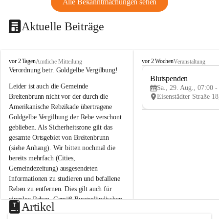
Alle Bekanntmachungen sehen
Aktuelle Beiträge
B
B
vor 2 Tagen
vor 2 Wochen
Amtliche Mitteilung
Veranstaltung
r
r
Verordnung betr. Goldgelbe Vergilbung!
e
e
Blutspenden
Leider ist auch die Gemeinde 
i
i
Sa., 29. Aug., 07:00 -
t
t
Breitenbrunn nicht vor der durch die 
e
e
Amerikanische Rebzikade übertragene 
n
n
Goldgelbe Vergilbung der Rebe verschont 
b
b
geblieben. Als Sicherheitszone gilt das 
r
r
gesamte Ortsgebiet von Breitenbrunn 
u
u
(siehe Anhang). Wir bitten nochmal die 
n
n
n
n
bereits mehrfach (Cities, 
a
a
Gemeindezeitung) ausgesendeten 
m
m
Informationen zu studieren und befallene 
N
N
Reben zu entfernen. Dies gilt auch für 
e
e
einzelne Reben. Gemäß Burgenländischen 
u
u
Artikel
Weinbaugesetz sind nicht gepflegte oder 
s
s