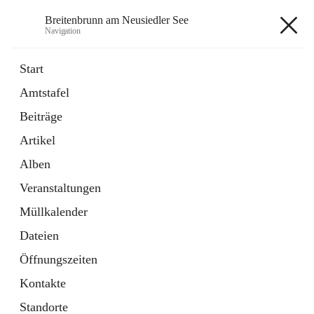
Breitenbrunn am Neusiedler See
Navigation
Breitenbrunn am Neusiedler See
Start
Amtstafel
Formulare
Beiträge
18 Schnellzugriffe
Artikel
Gemeindeservice
7 Schnellzugriffe
Alben
Veranstaltungen
+7
Müllkalender
Dateien
Öffnungszeiten
Kontakte
Hauptadresse
Standorte