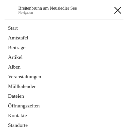
Breitenbrunn am Neusiedler See
Navigation
Breitenbrunn am Neusiedler See
Start
Amtstafel
Formulare
Beiträge
18 Schnellzugriffe
Artikel
Gemeindeservice
7 Schnellzugriffe
Alben
Veranstaltungen
+7
Müllkalender
Dateien
Öffnungszeiten
Kontakte
Hauptadresse
Standorte