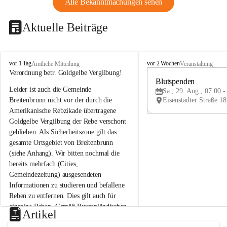
Alle Bekanntmachungen sehen
Aktuelle Beiträge
B
B
vor 1 Tag
vor 2 Wochen
Amtliche Mitteilung
Veranstaltung
r
r
Verordnung betr. Goldgelbe Vergilbung!
e
e
Blutspenden
Leider ist auch die Gemeinde 
i
i
Sa., 29. Aug., 07:00 -
t
t
Breitenbrunn nicht vor der durch die 
e
e
Amerikanische Rebzikade übertragene 
n
n
Goldgelbe Vergilbung der Rebe verschont 
b
b
geblieben. Als Sicherheitszone gilt das 
r
r
gesamte Ortsgebiet von Breitenbrunn 
u
u
(siehe Anhang). Wir bitten nochmal die 
n
n
n
n
bereits mehrfach (Cities, 
a
a
Gemeindezeitung) ausgesendeten 
m
m
Informationen zu studieren und befallene 
N
N
Reben zu entfernen. Dies gilt auch für 
e
e
einzelne Reben. Gemäß Burgenländischen 
u
u
Artikel
Weinbaugesetz sind nicht gepflegte oder 
s
s