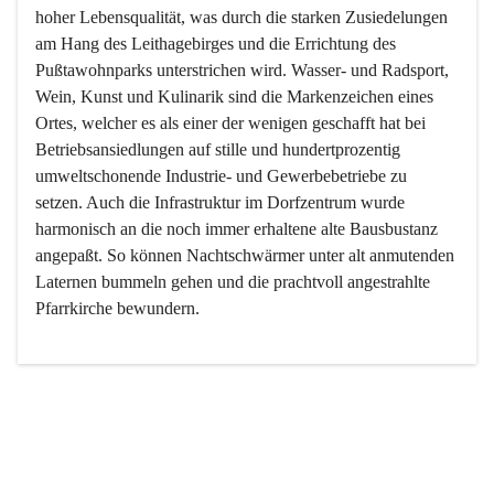
hoher Lebensqualität, was durch die starken Zusiedelungen 
am Hang des Leithagebirges und die Errichtung des 
Pußtawohnparks unterstrichen wird. Wasser- und Radsport, 
Wein, Kunst und Kulinarik sind die Markenzeichen eines 
Ortes, welcher es als einer der wenigen geschafft hat bei 
Betriebsansiedlungen auf stille und hundertprozentig 
umweltschonende Industrie- und Gewerbebetriebe zu 
setzen. Auch die Infrastruktur im Dorfzentrum wurde 
harmonisch an die noch immer erhaltene alte Bausbustanz 
angepaßt. So können Nachtschwärmer unter alt anmutenden 
Laternen bummeln gehen und die prachtvoll angestrahlte 
Pfarrkirche bewundern.

Der Weinbau dominert heute nicht mehr, ist aber integrativer 
Bestandteil der Kultur des Ortes, da man hier schon lange 
von Massenweinbau auf Qualitätsweinbau umgestellt hat. 
So ist es auch nicht verwunderlich, dass eines der historisch 
wertvollsten Gebäude die Ortsvinothek beherbergt und dass 
der Kellering ein beliebtes Ziel darstellt.
