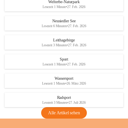
i
i
unzulässige Weingärten zu roden! Bitte 
Welterbe-Naturpark
e
e
helfen wir zusammen um unsere Winzer 
Lesezeit 1 Minute
•
27. Feb. 2026
d
d
vor den prognostizierten Ernteausfällen 
l
l
und den daraus folgenden wirtschaftlichen 
e
e
Neusiedler See
Schäden zu bewahren.
r
r
Lesezeit 6 Minuten
•
27. Feb. 2026
S
S
Verordnungen
e
e
Leithagebirge
04.08.2026
e
e
Lesezeit 3 Minuten
•
27. Feb. 2026
Maßnahmen zur Bekämpfung
der Goldgelben Vergilbung der
Sport
Rebe und der Amerikanischen
Lesezeit 1 Minute
•
27. Feb. 2026
Rebzikade
Anhang VBl. EU Nr. 18
Wassersport
_2026
Lesezeit 1 Minute
•
26. März 2026
1 Seite
•
1,4 MB
Radsport
VBl. EU Nr. 18_2026
Lesezeit 3 Minuten
•
27. Juli 2026
2 Seiten
•
2,1 MB
Alle Artikel sehen