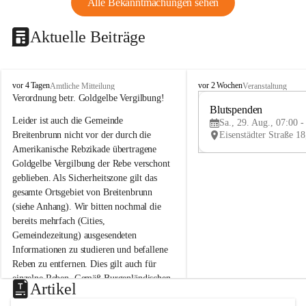
Alle Bekanntmachungen sehen
Aktuelle Beiträge
B
B
vor 4 Tagen
vor 2 Wochen
Amtliche Mitteilung
Veranstaltung
r
r
Verordnung betr. Goldgelbe Vergilbung!
e
e
Blutspenden
Leider ist auch die Gemeinde 
i
i
Sa., 29. Aug., 07:00 -
t
t
Breitenbrunn nicht vor der durch die 
e
e
Amerikanische Rebzikade übertragene 
n
n
Goldgelbe Vergilbung der Rebe verschont 
b
b
geblieben. Als Sicherheitszone gilt das 
r
r
gesamte Ortsgebiet von Breitenbrunn 
u
u
(siehe Anhang). Wir bitten nochmal die 
n
n
n
n
bereits mehrfach (Cities, 
a
a
Gemeindezeitung) ausgesendeten 
m
m
Informationen zu studieren und befallene 
N
N
Reben zu entfernen. Dies gilt auch für 
e
e
einzelne Reben. Gemäß Burgenländischen 
u
u
Artikel
Weinbaugesetz sind nicht gepflegte oder 
s
s