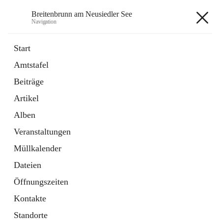
Breitenbrunn am Neusiedler See
Navigation
Breitenbrunn am Neusiedler See
Start
Amtstafel
Formulare
Beiträge
18 Schnellzugriffe
Artikel
Gemeindeservice
7 Schnellzugriffe
Alben
Veranstaltungen
+7
Müllkalender
Dateien
Öffnungszeiten
Kontakte
Hauptadresse
Standorte