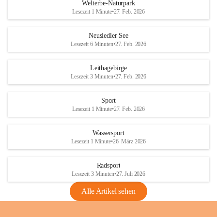
i
i
unzulässige Weingärten zu roden! Bitte 
Welterbe-Naturpark
e
e
helfen wir zusammen um unsere Winzer 
Lesezeit 1 Minute
•
27. Feb. 2026
d
d
vor den prognostizierten Ernteausfällen 
l
l
und den daraus folgenden wirtschaftlichen 
e
e
Neusiedler See
Schäden zu bewahren.
r
r
Lesezeit 6 Minuten
•
27. Feb. 2026
S
S
Verordnungen
e
e
Leithagebirge
04.08.2026
e
e
Lesezeit 3 Minuten
•
27. Feb. 2026
Maßnahmen zur Bekämpfung
der Goldgelben Vergilbung der
Sport
Rebe und der Amerikanischen
Lesezeit 1 Minute
•
27. Feb. 2026
Rebzikade
Anhang VBl. EU Nr. 18
Wassersport
_2026
Lesezeit 1 Minute
•
26. März 2026
1 Seite
•
1,4 MB
Radsport
VBl. EU Nr. 18_2026
Lesezeit 3 Minuten
•
27. Juli 2026
2 Seiten
•
2,1 MB
Alle Artikel sehen