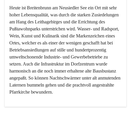
Heute ist Breitenbrunn am Neusiedler See ein Ort mit sehr 
hoher Lebensqualität, was durch die starken Zusiedelungen 
am Hang des Leithagebirges und die Errichtung des 
Pußtawohnparks unterstrichen wird. Wasser- und Radsport, 
Wein, Kunst und Kulinarik sind die Markenzeichen eines 
Ortes, welcher es als einer der wenigen geschafft hat bei 
Betriebsansiedlungen auf stille und hundertprozentig 
umweltschonende Industrie- und Gewerbebetriebe zu 
setzen. Auch die Infrastruktur im Dorfzentrum wurde 
harmonisch an die noch immer erhaltene alte Bausbustanz 
angepaßt. So können Nachtschwärmer unter alt anmutenden 
Laternen bummeln gehen und die prachtvoll angestrahlte 
Pfarrkirche bewundern.

Der Weinbau dominert heute nicht mehr, ist aber integrativer 
Bestandteil der Kultur des Ortes, da man hier schon lange 
von Massenweinbau auf Qualitätsweinbau umgestellt hat. 
So ist es auch nicht verwunderlich, dass eines der historisch 