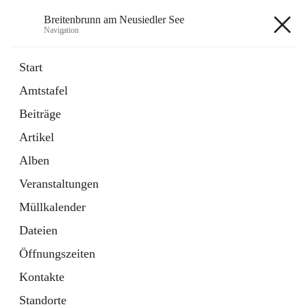
Breitenbrunn am Neusiedler See
Navigation
Breitenbrunn am Neusiedler See
Start
Amtstafel
Formulare
Beiträge
18 Schnellzugriffe
Artikel
Gemeindeservice
7 Schnellzugriffe
Alben
Veranstaltungen
+7
Müllkalender
Dateien
Öffnungszeiten
Kontakte
Hauptadresse
Standorte