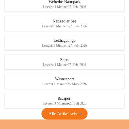
i
i
unzulässige Weingärten zu roden! Bitte 
Welterbe-Naturpark
e
e
helfen wir zusammen um unsere Winzer 
Lesezeit 1 Minute
•
27. Feb. 2026
d
d
vor den prognostizierten Ernteausfällen 
l
l
und den daraus folgenden wirtschaftlichen 
e
e
Neusiedler See
Schäden zu bewahren.
r
r
Lesezeit 6 Minuten
•
27. Feb. 2026
S
S
Verordnungen
e
e
Leithagebirge
04.08.2026
e
e
Lesezeit 3 Minuten
•
27. Feb. 2026
Maßnahmen zur Bekämpfung
der Goldgelben Vergilbung der
Sport
Rebe und der Amerikanischen
Lesezeit 1 Minute
•
27. Feb. 2026
Rebzikade
Anhang VBl. EU Nr. 18
Wassersport
_2026
Lesezeit 1 Minute
•
26. März 2026
1 Seite
•
1,4 MB
Radsport
VBl. EU Nr. 18_2026
Lesezeit 3 Minuten
•
27. Juli 2026
2 Seiten
•
2,1 MB
Alle Artikel sehen