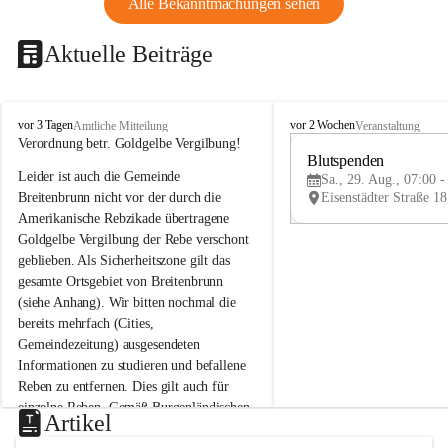
Alle Bekanntmachungen sehen
Aktuelle Beiträge
B
B
vor 3 Tagen
vor 2 Wochen
Amtliche Mitteilung
Veranstaltung
r
r
Verordnung betr. Goldgelbe Vergilbung!
e
e
Blutspenden
Leider ist auch die Gemeinde 
i
i
Sa., 29. Aug., 07:00 -
t
t
Breitenbrunn nicht vor der durch die 
e
e
Amerikanische Rebzikade übertragene 
n
n
Goldgelbe Vergilbung der Rebe verschont 
b
b
geblieben. Als Sicherheitszone gilt das 
r
r
gesamte Ortsgebiet von Breitenbrunn 
u
u
(siehe Anhang). Wir bitten nochmal die 
n
n
n
n
bereits mehrfach (Cities, 
a
a
Gemeindezeitung) ausgesendeten 
m
m
Informationen zu studieren und befallene 
N
N
Reben zu entfernen. Dies gilt auch für 
e
e
einzelne Reben. Gemäß Burgenländischen 
u
u
Artikel
Weinbaugesetz sind nicht gepflegte oder 
s
s