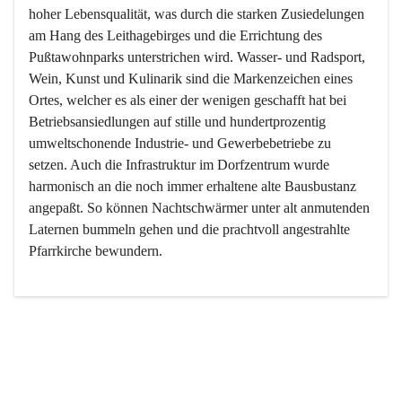
hoher Lebensqualität, was durch die starken Zusiedelungen 
am Hang des Leithagebirges und die Errichtung des 
Pußtawohnparks unterstrichen wird. Wasser- und Radsport, 
Wein, Kunst und Kulinarik sind die Markenzeichen eines 
Ortes, welcher es als einer der wenigen geschafft hat bei 
Betriebsansiedlungen auf stille und hundertprozentig 
umweltschonende Industrie- und Gewerbebetriebe zu 
setzen. Auch die Infrastruktur im Dorfzentrum wurde 
harmonisch an die noch immer erhaltene alte Bausbustanz 
angepaßt. So können Nachtschwärmer unter alt anmutenden 
Laternen bummeln gehen und die prachtvoll angestrahlte 
Pfarrkirche bewundern.

Der Weinbau dominert heute nicht mehr, ist aber integrativer 
Bestandteil der Kultur des Ortes, da man hier schon lange 
von Massenweinbau auf Qualitätsweinbau umgestellt hat. 
So ist es auch nicht verwunderlich, dass eines der historisch 
wertvollsten Gebäude die Ortsvinothek beherbergt und dass 
der Kellering ein beliebtes Ziel darstellt.
