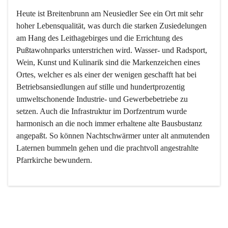
Heute ist Breitenbrunn am Neusiedler See ein Ort mit sehr 
hoher Lebensqualität, was durch die starken Zusiedelungen 
am Hang des Leithagebirges und die Errichtung des 
Pußtawohnparks unterstrichen wird. Wasser- und Radsport, 
Wein, Kunst und Kulinarik sind die Markenzeichen eines 
Ortes, welcher es als einer der wenigen geschafft hat bei 
Betriebsansiedlungen auf stille und hundertprozentig 
umweltschonende Industrie- und Gewerbebetriebe zu 
setzen. Auch die Infrastruktur im Dorfzentrum wurde 
harmonisch an die noch immer erhaltene alte Bausbustanz 
angepaßt. So können Nachtschwärmer unter alt anmutenden 
Laternen bummeln gehen und die prachtvoll angestrahlte 
Pfarrkirche bewundern.

Der Weinbau dominert heute nicht mehr, ist aber integrativer 
Bestandteil der Kultur des Ortes, da man hier schon lange 
von Massenweinbau auf Qualitätsweinbau umgestellt hat. 
So ist es auch nicht verwunderlich, dass eines der historisch 