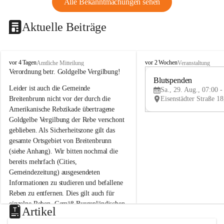
Alle Bekanntmachungen sehen
Aktuelle Beiträge
B
B
vor 4 Tagen
vor 2 Wochen
Amtliche Mitteilung
Veranstaltung
r
r
Verordnung betr. Goldgelbe Vergilbung!
e
e
Blutspenden
Leider ist auch die Gemeinde 
i
i
Sa., 29. Aug., 07:00 -
t
t
Breitenbrunn nicht vor der durch die 
e
e
Amerikanische Rebzikade übertragene 
n
n
Goldgelbe Vergilbung der Rebe verschont 
b
b
geblieben. Als Sicherheitszone gilt das 
r
r
gesamte Ortsgebiet von Breitenbrunn 
u
u
(siehe Anhang). Wir bitten nochmal die 
n
n
n
n
bereits mehrfach (Cities, 
a
a
Gemeindezeitung) ausgesendeten 
m
m
Informationen zu studieren und befallene 
N
N
Reben zu entfernen. Dies gilt auch für 
e
e
einzelne Reben. Gemäß Burgenländischen 
u
u
Artikel
Weinbaugesetz sind nicht gepflegte oder 
s
s