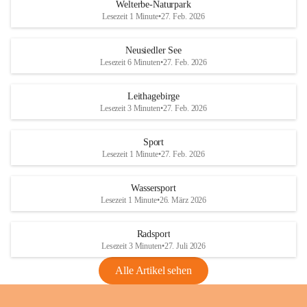
i
i
unzulässige Weingärten zu roden! Bitte 
Welterbe-Naturpark
e
e
helfen wir zusammen um unsere Winzer 
Lesezeit 1 Minute
•
27. Feb. 2026
d
d
vor den prognostizierten Ernteausfällen 
l
l
und den daraus folgenden wirtschaftlichen 
e
e
Neusiedler See
Schäden zu bewahren.
r
r
Lesezeit 6 Minuten
•
27. Feb. 2026
S
S
Verordnungen
e
e
Leithagebirge
04.08.2026
e
e
Lesezeit 3 Minuten
•
27. Feb. 2026
Maßnahmen zur Bekämpfung
der Goldgelben Vergilbung der
Sport
Rebe und der Amerikanischen
Lesezeit 1 Minute
•
27. Feb. 2026
Rebzikade
Anhang VBl. EU Nr. 18
Wassersport
_2026
Lesezeit 1 Minute
•
26. März 2026
1 Seite
•
1,4 MB
Radsport
VBl. EU Nr. 18_2026
Lesezeit 3 Minuten
•
27. Juli 2026
2 Seiten
•
2,1 MB
Alle Artikel sehen