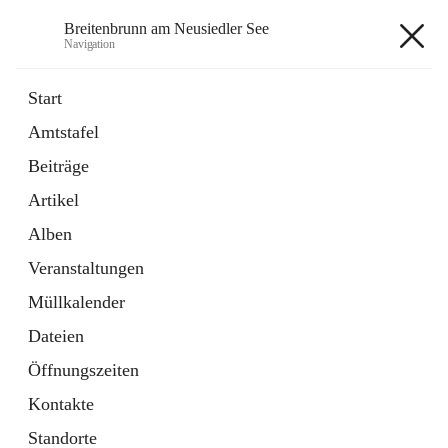
Breitenbrunn am Neusiedler See
Navigation
Breitenbrunn am Neusiedler See
Start
Amtstafel
Formulare
Beiträge
18 Schnellzugriffe
Artikel
Gemeindeservice
7 Schnellzugriffe
Alben
Veranstaltungen
+7
Müllkalender
Dateien
Öffnungszeiten
Kontakte
Hauptadresse
Standorte