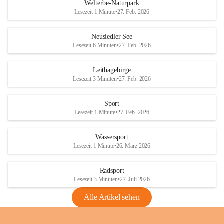
i
i
unzulässige Weingärten zu roden! Bitte 
Welterbe-Naturpark
e
e
helfen wir zusammen um unsere Winzer 
Lesezeit 1 Minute
•
27. Feb. 2026
d
d
vor den prognostizierten Ernteausfällen 
l
l
und den daraus folgenden wirtschaftlichen 
e
e
Neusiedler See
Schäden zu bewahren.
r
r
Lesezeit 6 Minuten
•
27. Feb. 2026
S
S
Verordnungen
e
e
Leithagebirge
04.08.2026
e
e
Lesezeit 3 Minuten
•
27. Feb. 2026
Maßnahmen zur Bekämpfung
der Goldgelben Vergilbung der
Sport
Rebe und der Amerikanischen
Lesezeit 1 Minute
•
27. Feb. 2026
Rebzikade
Anhang VBl. EU Nr. 18
Wassersport
_2026
Lesezeit 1 Minute
•
26. März 2026
1 Seite
•
1,4 MB
Radsport
VBl. EU Nr. 18_2026
Lesezeit 3 Minuten
•
27. Juli 2026
2 Seiten
•
2,1 MB
Alle Artikel sehen