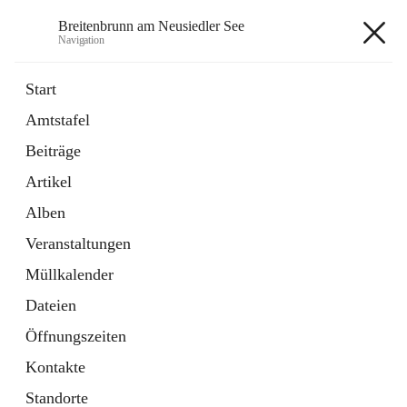
Breitenbrunn am Neusiedler See
Navigation
Breitenbrunn am Neusiedler See
Start
Amtstafel
Formulare
Beiträge
18 Schnellzugriffe
Artikel
Gemeindeservice
7 Schnellzugriffe
Alben
Veranstaltungen
+7
Müllkalender
Dateien
Öffnungszeiten
Kontakte
Hauptadresse
Standorte