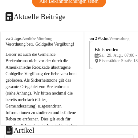
Alle Bekanntmachungen sehen
Aktuelle Beiträge
B
B
vor 3 Tagen
vor 2 Wochen
Amtliche Mitteilung
Veranstaltung
r
r
Verordnung betr. Goldgelbe Vergilbung!
e
e
Blutspenden
Leider ist auch die Gemeinde 
i
i
Sa., 29. Aug., 07:00 -
t
t
Breitenbrunn nicht vor der durch die 
e
e
Amerikanische Rebzikade übertragene 
n
n
Goldgelbe Vergilbung der Rebe verschont 
b
b
geblieben. Als Sicherheitszone gilt das 
r
r
gesamte Ortsgebiet von Breitenbrunn 
u
u
(siehe Anhang). Wir bitten nochmal die 
n
n
n
n
bereits mehrfach (Cities, 
a
a
Gemeindezeitung) ausgesendeten 
m
m
Informationen zu studieren und befallene 
N
N
Reben zu entfernen. Dies gilt auch für 
e
e
einzelne Reben. Gemäß Burgenländischen 
u
u
Artikel
Weinbaugesetz sind nicht gepflegte oder 
s
s