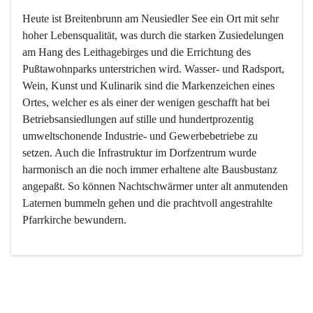
Heute ist Breitenbrunn am Neusiedler See ein Ort mit sehr 
hoher Lebensqualität, was durch die starken Zusiedelungen 
am Hang des Leithagebirges und die Errichtung des 
Pußtawohnparks unterstrichen wird. Wasser- und Radsport, 
Wein, Kunst und Kulinarik sind die Markenzeichen eines 
Ortes, welcher es als einer der wenigen geschafft hat bei 
Betriebsansiedlungen auf stille und hundertprozentig 
umweltschonende Industrie- und Gewerbebetriebe zu 
setzen. Auch die Infrastruktur im Dorfzentrum wurde 
harmonisch an die noch immer erhaltene alte Bausbustanz 
angepaßt. So können Nachtschwärmer unter alt anmutenden 
Laternen bummeln gehen und die prachtvoll angestrahlte 
Pfarrkirche bewundern.

Der Weinbau dominert heute nicht mehr, ist aber integrativer 
Bestandteil der Kultur des Ortes, da man hier schon lange 
von Massenweinbau auf Qualitätsweinbau umgestellt hat. 
So ist es auch nicht verwunderlich, dass eines der historisch 