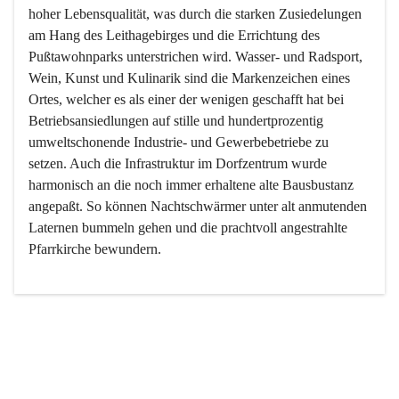
hoher Lebensqualität, was durch die starken Zusiedelungen 
am Hang des Leithagebirges und die Errichtung des 
Pußtawohnparks unterstrichen wird. Wasser- und Radsport, 
Wein, Kunst und Kulinarik sind die Markenzeichen eines 
Ortes, welcher es als einer der wenigen geschafft hat bei 
Betriebsansiedlungen auf stille und hundertprozentig 
umweltschonende Industrie- und Gewerbebetriebe zu 
setzen. Auch die Infrastruktur im Dorfzentrum wurde 
harmonisch an die noch immer erhaltene alte Bausbustanz 
angepaßt. So können Nachtschwärmer unter alt anmutenden 
Laternen bummeln gehen und die prachtvoll angestrahlte 
Pfarrkirche bewundern.

Der Weinbau dominert heute nicht mehr, ist aber integrativer 
Bestandteil der Kultur des Ortes, da man hier schon lange 
von Massenweinbau auf Qualitätsweinbau umgestellt hat. 
So ist es auch nicht verwunderlich, dass eines der historisch 
wertvollsten Gebäude die Ortsvinothek beherbergt und dass 
der Kellering ein beliebtes Ziel darstellt.
