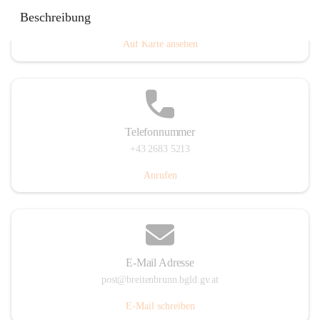
Eisenstädterstraße 18, 7091 Breitenbrunn am Neusiedler
Beschreibung
See, AUT
Auf Karte ansehen
Telefonnummer
+43 2683 5213
Anrufen
E-Mail Adresse
post@breitenbrunn.bgld.gv.at
E-Mail schreiben