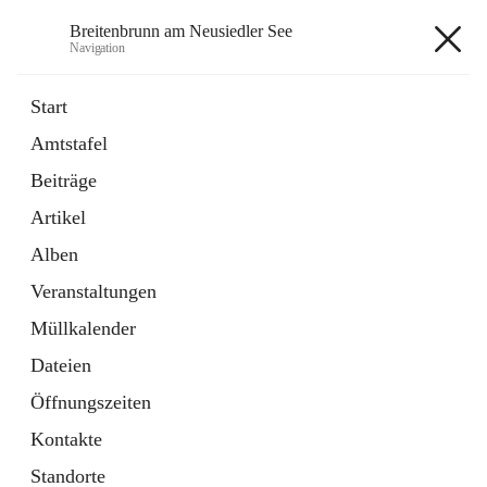
Breitenbrunn am Neusiedler See
Navigation
Breitenbrunn am Neusiedler See
Start
Amtstafel
Formulare
Beiträge
18 Schnellzugriffe
Artikel
Gemeindeservice
7 Schnellzugriffe
Alben
Veranstaltungen
+7
Müllkalender
Dateien
Öffnungszeiten
Kontakte
Hauptadresse
Standorte