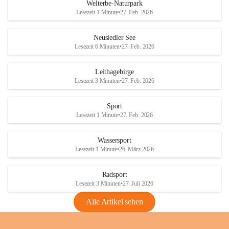
i
i
unzulässige Weingärten zu roden! Bitte 
Welterbe-Naturpark
e
e
helfen wir zusammen um unsere Winzer 
Lesezeit 1 Minute
•
27. Feb. 2026
d
d
vor den prognostizierten Ernteausfällen 
l
l
und den daraus folgenden wirtschaftlichen 
e
e
Neusiedler See
Schäden zu bewahren.
r
r
Lesezeit 6 Minuten
•
27. Feb. 2026
S
S
Verordnungen
e
e
Leithagebirge
04.08.2026
e
e
Lesezeit 3 Minuten
•
27. Feb. 2026
Maßnahmen zur Bekämpfung
der Goldgelben Vergilbung der
Sport
Rebe und der Amerikanischen
Lesezeit 1 Minute
•
27. Feb. 2026
Rebzikade
Anhang VBl. EU Nr. 18
Wassersport
_2026
Lesezeit 1 Minute
•
26. März 2026
1 Seite
•
1,4 MB
Radsport
VBl. EU Nr. 18_2026
Lesezeit 3 Minuten
•
27. Juli 2026
2 Seiten
•
2,1 MB
Alle Artikel sehen