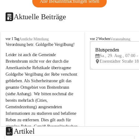
Alle Bekanntmachungen sehen
Aktuelle Beiträge
B
B
vor 1 Tag
vor 2 Wochen
Amtliche Mitteilung
Veranstaltung
r
r
Verordnung betr. Goldgelbe Vergilbung!
e
e
Blutspenden
Leider ist auch die Gemeinde 
i
i
Sa., 29. Aug., 07:00 -
t
t
Breitenbrunn nicht vor der durch die 
e
e
Amerikanische Rebzikade übertragene 
n
n
Goldgelbe Vergilbung der Rebe verschont 
b
b
geblieben. Als Sicherheitszone gilt das 
r
r
gesamte Ortsgebiet von Breitenbrunn 
u
u
(siehe Anhang). Wir bitten nochmal die 
n
n
n
n
bereits mehrfach (Cities, 
a
a
Gemeindezeitung) ausgesendeten 
m
m
Informationen zu studieren und befallene 
N
N
Reben zu entfernen. Dies gilt auch für 
e
e
einzelne Reben. Gemäß Burgenländischen 
u
u
Artikel
Weinbaugesetz sind nicht gepflegte oder 
s
s