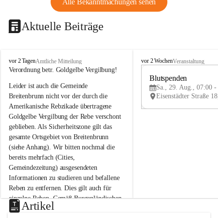
Alle Bekanntmachungen sehen
Aktuelle Beiträge
B
B
vor 2 Tagen
vor 2 Wochen
Amtliche Mitteilung
Veranstaltung
r
r
Verordnung betr. Goldgelbe Vergilbung!
e
e
Blutspenden
Leider ist auch die Gemeinde 
i
i
Sa., 29. Aug., 07:00 -
t
t
Breitenbrunn nicht vor der durch die 
e
e
Amerikanische Rebzikade übertragene 
n
n
Goldgelbe Vergilbung der Rebe verschont 
b
b
geblieben. Als Sicherheitszone gilt das 
r
r
gesamte Ortsgebiet von Breitenbrunn 
u
u
(siehe Anhang). Wir bitten nochmal die 
n
n
n
n
bereits mehrfach (Cities, 
a
a
Gemeindezeitung) ausgesendeten 
m
m
Informationen zu studieren und befallene 
N
N
Reben zu entfernen. Dies gilt auch für 
e
e
einzelne Reben. Gemäß Burgenländischen 
u
u
Artikel
Weinbaugesetz sind nicht gepflegte oder 
s
s