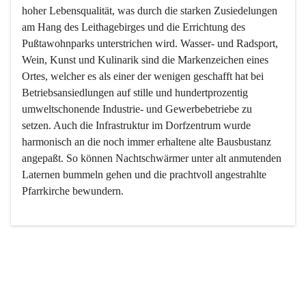
hoher Lebensqualität, was durch die starken Zusiedelungen 
am Hang des Leithagebirges und die Errichtung des 
Pußtawohnparks unterstrichen wird. Wasser- und Radsport, 
Wein, Kunst und Kulinarik sind die Markenzeichen eines 
Ortes, welcher es als einer der wenigen geschafft hat bei 
Betriebsansiedlungen auf stille und hundertprozentig 
umweltschonende Industrie- und Gewerbebetriebe zu 
setzen. Auch die Infrastruktur im Dorfzentrum wurde 
harmonisch an die noch immer erhaltene alte Bausbustanz 
angepaßt. So können Nachtschwärmer unter alt anmutenden 
Laternen bummeln gehen und die prachtvoll angestrahlte 
Pfarrkirche bewundern.

Der Weinbau dominert heute nicht mehr, ist aber integrativer 
Bestandteil der Kultur des Ortes, da man hier schon lange 
von Massenweinbau auf Qualitätsweinbau umgestellt hat. 
So ist es auch nicht verwunderlich, dass eines der historisch 
wertvollsten Gebäude die Ortsvinothek beherbergt und dass 
der Kellering ein beliebtes Ziel darstellt.
