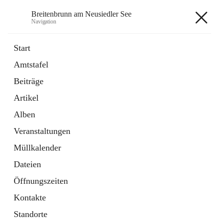
Breitenbrunn am Neusiedler See
Navigation
Breitenbrunn am Neusiedler See
Start
Amtstafel
Formulare
Beiträge
18 Schnellzugriffe
Artikel
Gemeindeservice
7 Schnellzugriffe
Alben
Veranstaltungen
+7
Müllkalender
Dateien
Öffnungszeiten
Kontakte
Hauptadresse
Standorte