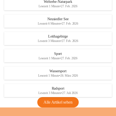
i
i
unzulässige Weingärten zu roden! Bitte 
Welterbe-Naturpark
e
e
helfen wir zusammen um unsere Winzer 
Lesezeit 1 Minute
•
27. Feb. 2026
d
d
vor den prognostizierten Ernteausfällen 
l
l
und den daraus folgenden wirtschaftlichen 
e
e
Neusiedler See
Schäden zu bewahren.
r
r
Lesezeit 6 Minuten
•
27. Feb. 2026
S
S
Verordnungen
e
e
Leithagebirge
04.08.2026
e
e
Lesezeit 3 Minuten
•
27. Feb. 2026
Maßnahmen zur Bekämpfung
der Goldgelben Vergilbung der
Sport
Rebe und der Amerikanischen
Lesezeit 1 Minute
•
27. Feb. 2026
Rebzikade
Anhang VBl. EU Nr. 18
Wassersport
_2026
Lesezeit 1 Minute
•
26. März 2026
1 Seite
•
1,4 MB
Radsport
VBl. EU Nr. 18_2026
Lesezeit 3 Minuten
•
27. Juli 2026
2 Seiten
•
2,1 MB
Alle Artikel sehen