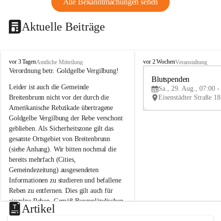
Alle Bekanntmachungen sehen
Aktuelle Beiträge
B
B
vor 3 Tagen
vor 2 Wochen
Amtliche Mitteilung
Veranstaltung
r
r
Verordnung betr. Goldgelbe Vergilbung!
e
e
Blutspenden
Leider ist auch die Gemeinde 
i
i
Sa., 29. Aug., 07:00 -
t
t
Breitenbrunn nicht vor der durch die 
e
e
Amerikanische Rebzikade übertragene 
n
n
Goldgelbe Vergilbung der Rebe verschont 
b
b
geblieben. Als Sicherheitszone gilt das 
r
r
gesamte Ortsgebiet von Breitenbrunn 
u
u
(siehe Anhang). Wir bitten nochmal die 
n
n
n
n
bereits mehrfach (Cities, 
a
a
Gemeindezeitung) ausgesendeten 
m
m
Informationen zu studieren und befallene 
N
N
Reben zu entfernen. Dies gilt auch für 
e
e
einzelne Reben. Gemäß Burgenländischen 
u
u
Artikel
Weinbaugesetz sind nicht gepflegte oder 
s
s