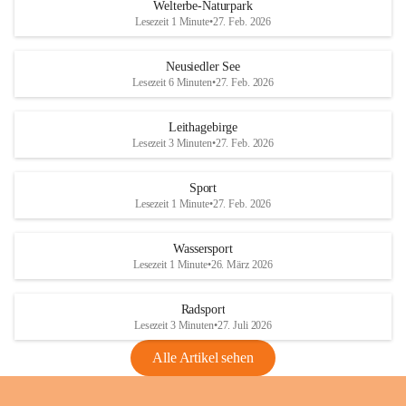
i
i
unzulässige Weingärten zu roden! Bitte 
Welterbe-Naturpark
e
e
helfen wir zusammen um unsere Winzer 
Lesezeit 1 Minute
•
27. Feb. 2026
d
d
vor den prognostizierten Ernteausfällen 
l
l
und den daraus folgenden wirtschaftlichen 
e
e
Neusiedler See
Schäden zu bewahren.
r
r
Lesezeit 6 Minuten
•
27. Feb. 2026
S
S
Verordnungen
e
e
Leithagebirge
04.08.2026
e
e
Lesezeit 3 Minuten
•
27. Feb. 2026
Maßnahmen zur Bekämpfung
der Goldgelben Vergilbung der
Sport
Rebe und der Amerikanischen
Lesezeit 1 Minute
•
27. Feb. 2026
Rebzikade
Anhang VBl. EU Nr. 18
Wassersport
_2026
Lesezeit 1 Minute
•
26. März 2026
1 Seite
•
1,4 MB
Radsport
VBl. EU Nr. 18_2026
Lesezeit 3 Minuten
•
27. Juli 2026
2 Seiten
•
2,1 MB
Alle Artikel sehen