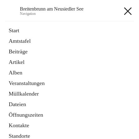
Breitenbrunn am Neusiedler See
Navigation
Breitenbrunn am Neusiedler See
Start
Amtstafel
Formulare
Beiträge
18 Schnellzugriffe
Artikel
Gemeindeservice
7 Schnellzugriffe
Alben
Veranstaltungen
+7
Müllkalender
Dateien
Öffnungszeiten
Kontakte
Hauptadresse
Standorte