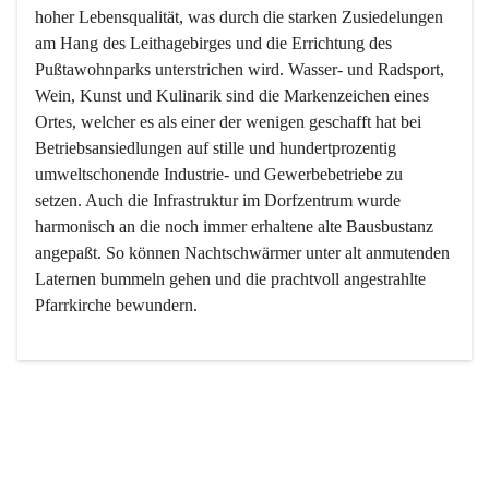
hoher Lebensqualität, was durch die starken Zusiedelungen 
am Hang des Leithagebirges und die Errichtung des 
Pußtawohnparks unterstrichen wird. Wasser- und Radsport, 
Wein, Kunst und Kulinarik sind die Markenzeichen eines 
Ortes, welcher es als einer der wenigen geschafft hat bei 
Betriebsansiedlungen auf stille und hundertprozentig 
umweltschonende Industrie- und Gewerbebetriebe zu 
setzen. Auch die Infrastruktur im Dorfzentrum wurde 
harmonisch an die noch immer erhaltene alte Bausbustanz 
angepaßt. So können Nachtschwärmer unter alt anmutenden 
Laternen bummeln gehen und die prachtvoll angestrahlte 
Pfarrkirche bewundern.

Der Weinbau dominert heute nicht mehr, ist aber integrativer 
Bestandteil der Kultur des Ortes, da man hier schon lange 
von Massenweinbau auf Qualitätsweinbau umgestellt hat. 
So ist es auch nicht verwunderlich, dass eines der historisch 
wertvollsten Gebäude die Ortsvinothek beherbergt und dass 
der Kellering ein beliebtes Ziel darstellt.
