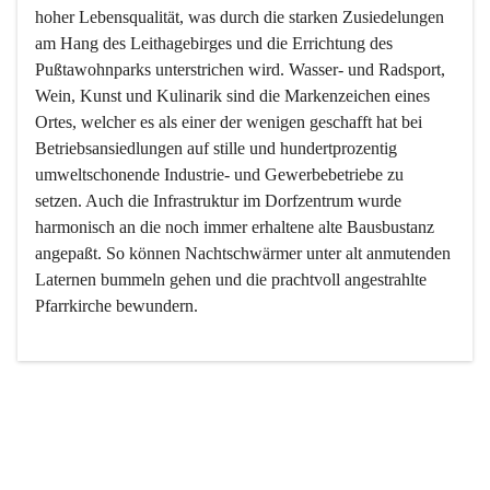
hoher Lebensqualität, was durch die starken Zusiedelungen 
am Hang des Leithagebirges und die Errichtung des 
Pußtawohnparks unterstrichen wird. Wasser- und Radsport, 
Wein, Kunst und Kulinarik sind die Markenzeichen eines 
Ortes, welcher es als einer der wenigen geschafft hat bei 
Betriebsansiedlungen auf stille und hundertprozentig 
umweltschonende Industrie- und Gewerbebetriebe zu 
setzen. Auch die Infrastruktur im Dorfzentrum wurde 
harmonisch an die noch immer erhaltene alte Bausbustanz 
angepaßt. So können Nachtschwärmer unter alt anmutenden 
Laternen bummeln gehen und die prachtvoll angestrahlte 
Pfarrkirche bewundern.

Der Weinbau dominert heute nicht mehr, ist aber integrativer 
Bestandteil der Kultur des Ortes, da man hier schon lange 
von Massenweinbau auf Qualitätsweinbau umgestellt hat. 
So ist es auch nicht verwunderlich, dass eines der historisch 
wertvollsten Gebäude die Ortsvinothek beherbergt und dass 
der Kellering ein beliebtes Ziel darstellt.
