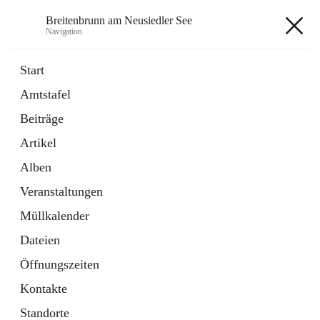
Breitenbrunn am Neusiedler See
Navigation
Breitenbrunn am Neusiedler See
Start
Amtstafel
Formulare
Beiträge
18 Schnellzugriffe
Artikel
Gemeindeservice
7 Schnellzugriffe
Alben
Veranstaltungen
+7
Müllkalender
Dateien
Öffnungszeiten
Kontakte
Hauptadresse
Standorte