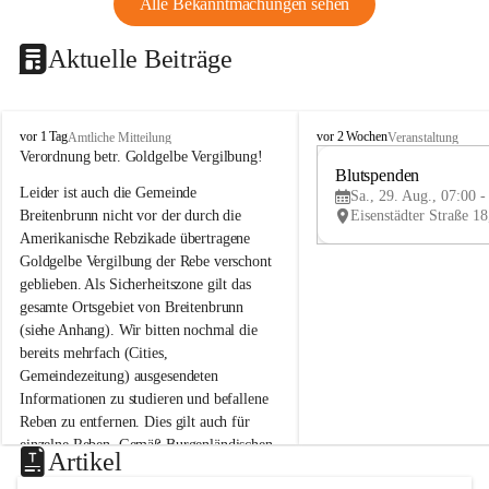
Alle Bekanntmachungen sehen
Aktuelle Beiträge
B
B
vor 1 Tag
vor 2 Wochen
Amtliche Mitteilung
Veranstaltung
r
r
Verordnung betr. Goldgelbe Vergilbung!
e
e
Blutspenden
Leider ist auch die Gemeinde 
i
i
Sa., 29. Aug., 07:00 -
t
t
Breitenbrunn nicht vor der durch die 
e
e
Amerikanische Rebzikade übertragene 
n
n
Goldgelbe Vergilbung der Rebe verschont 
b
b
geblieben. Als Sicherheitszone gilt das 
r
r
gesamte Ortsgebiet von Breitenbrunn 
u
u
(siehe Anhang). Wir bitten nochmal die 
n
n
n
n
bereits mehrfach (Cities, 
a
a
Gemeindezeitung) ausgesendeten 
m
m
Informationen zu studieren und befallene 
N
N
Reben zu entfernen. Dies gilt auch für 
e
e
einzelne Reben. Gemäß Burgenländischen 
u
u
Artikel
Weinbaugesetz sind nicht gepflegte oder 
s
s