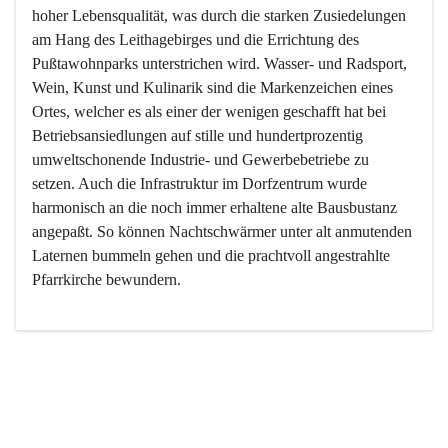
hoher Lebensqualität, was durch die starken Zusiedelungen 
am Hang des Leithagebirges und die Errichtung des 
Pußtawohnparks unterstrichen wird. Wasser- und Radsport, 
Wein, Kunst und Kulinarik sind die Markenzeichen eines 
Ortes, welcher es als einer der wenigen geschafft hat bei 
Betriebsansiedlungen auf stille und hundertprozentig 
umweltschonende Industrie- und Gewerbebetriebe zu 
setzen. Auch die Infrastruktur im Dorfzentrum wurde 
harmonisch an die noch immer erhaltene alte Bausbustanz 
angepaßt. So können Nachtschwärmer unter alt anmutenden 
Laternen bummeln gehen und die prachtvoll angestrahlte 
Pfarrkirche bewundern.

Der Weinbau dominert heute nicht mehr, ist aber integrativer 
Bestandteil der Kultur des Ortes, da man hier schon lange 
von Massenweinbau auf Qualitätsweinbau umgestellt hat. 
So ist es auch nicht verwunderlich, dass eines der historisch 
wertvollsten Gebäude die Ortsvinothek beherbergt und dass 
der Kellering ein beliebtes Ziel darstellt.
