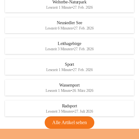
i
i
unzulässige Weingärten zu roden! Bitte 
Welterbe-Naturpark
e
e
helfen wir zusammen um unsere Winzer 
Lesezeit 1 Minute
•
27. Feb. 2026
d
d
vor den prognostizierten Ernteausfällen 
l
l
und den daraus folgenden wirtschaftlichen 
e
e
Neusiedler See
Schäden zu bewahren.
r
r
Lesezeit 6 Minuten
•
27. Feb. 2026
S
S
Verordnungen
e
e
Leithagebirge
04.08.2026
e
e
Lesezeit 3 Minuten
•
27. Feb. 2026
Maßnahmen zur Bekämpfung
der Goldgelben Vergilbung der
Sport
Rebe und der Amerikanischen
Lesezeit 1 Minute
•
27. Feb. 2026
Rebzikade
Anhang VBl. EU Nr. 18
Wassersport
_2026
Lesezeit 1 Minute
•
26. März 2026
1 Seite
•
1,4 MB
Radsport
VBl. EU Nr. 18_2026
Lesezeit 3 Minuten
•
27. Juli 2026
2 Seiten
•
2,1 MB
Alle Artikel sehen