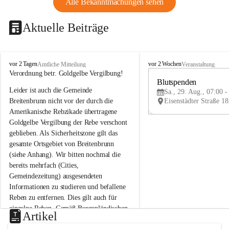
Alle Bekanntmachungen sehen
Aktuelle Beiträge
B
B
vor 2 Tagen
vor 2 Wochen
Amtliche Mitteilung
Veranstaltung
r
r
Verordnung betr. Goldgelbe Vergilbung!
e
e
Blutspenden
Leider ist auch die Gemeinde 
i
i
Sa., 29. Aug., 07:00 -
t
t
Breitenbrunn nicht vor der durch die 
e
e
Amerikanische Rebzikade übertragene 
n
n
Goldgelbe Vergilbung der Rebe verschont 
b
b
geblieben. Als Sicherheitszone gilt das 
r
r
gesamte Ortsgebiet von Breitenbrunn 
u
u
(siehe Anhang). Wir bitten nochmal die 
n
n
n
n
bereits mehrfach (Cities, 
a
a
Gemeindezeitung) ausgesendeten 
m
m
Informationen zu studieren und befallene 
N
N
Reben zu entfernen. Dies gilt auch für 
e
e
einzelne Reben. Gemäß Burgenländischen 
u
u
Artikel
Weinbaugesetz sind nicht gepflegte oder 
s
s