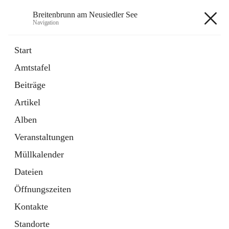
Breitenbrunn am Neusiedler See
Navigation
Breitenbrunn am Neusiedler See
Start
Amtstafel
Formulare
Beiträge
18 Schnellzugriffe
Artikel
Gemeindeservice
7 Schnellzugriffe
Alben
Veranstaltungen
+7
Müllkalender
Dateien
Öffnungszeiten
Kontakte
Hauptadresse
Standorte