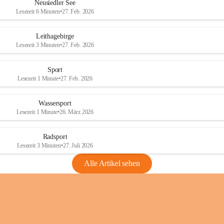
e
e
Neusiedler See
r
r
Lesezeit 6 Minuten
•
27. Feb. 2026
S
S
e
e
Leithagebirge
e
e
Lesezeit 3 Minuten
•
27. Feb. 2026
Sport
Lesezeit 1 Minute
•
27. Feb. 2026
Wassersport
Lesezeit 1 Minute
•
26. März 2026
Radsport
Lesezeit 3 Minuten
•
27. Juli 2026
Alle Artikel sehen