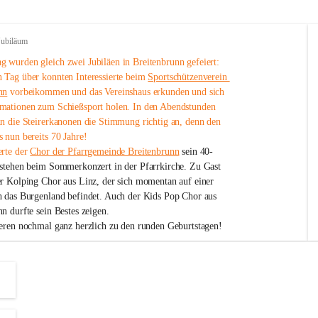
Jubiläum
 wurden gleich zwei Jubiläen in Breitenbrunn gefeiert: 
 Tag über konnten Interessierte beim 
Sportschützenverein 
nn
 vorbeikommen und das Vereinshaus erkunden und sich 
mationen zum Schießsport holen. In den Abendstunden 
nn die Steirerkanonen die Stimmung richtig an, denn den 
 nun bereits 70 Jahre!
rte der 
Chor der Pfarrgemeinde Breitenbrunn
 sein 40-
estehen beim Sommerkonzert in der Pfarrkirche. Zu Gast 
er Kolping Chor aus Linz, der sich momentan auf einer 
h das Burgenland befindet. Auch der Kids Pop Chor aus 
n durfte sein Bestes zeigen.
ieren nochmal ganz herzlich zu den runden Geburtstagen!