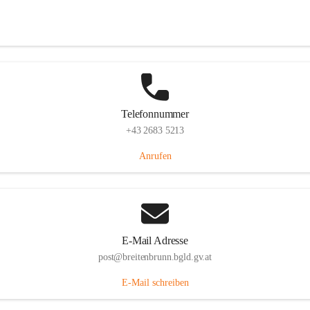
Eisenstädterstraße 18, 7091 Breitenbrunn am Neusiedler See, AUT
Auf Karte ansehen
Telefonnummer
+43 2683 5213
Anrufen
E-Mail Adresse
post@breitenbrunn.bgld.gv.at
E-Mail schreiben