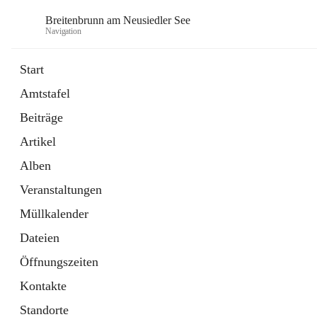
Breitenbrunn am Neusiedler See
Navigation
Start
Amtstafel
Formulare
Beiträge
18 Schnellzugriffe
Artikel
Gemeindeservice
7 Schnellzugriffe
Alben
Veranstaltungen
Müllkalender
Dateien
Öffnungszeiten
Kontakte
Standorte