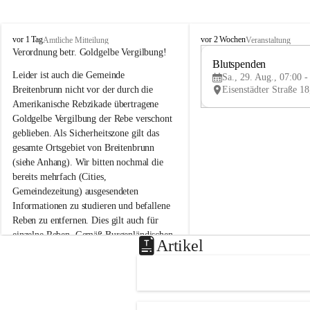
B
B
vor 1 Tag
vor 2 Wochen
Amtliche Mitteilung
Veranstaltung
r
r
Verordnung betr. Goldgelbe Vergilbung!
e
e
Blutspenden
Leider ist auch die Gemeinde 
i
i
Sa., 29. Aug., 07:00 -
t
t
Breitenbrunn nicht vor der durch die 
e
e
Amerikanische Rebzikade übertragene 
n
n
Goldgelbe Vergilbung der Rebe verschont 
b
b
geblieben. Als Sicherheitszone gilt das 
r
r
gesamte Ortsgebiet von Breitenbrunn 
u
u
(siehe Anhang). Wir bitten nochmal die 
n
n
n
n
bereits mehrfach (Cities, 
a
a
Gemeindezeitung) ausgesendeten 
m
m
Informationen zu studieren und befallene 
N
N
Reben zu entfernen. Dies gilt auch für 
e
e
einzelne Reben. Gemäß Burgenländischen 
u
u
Artikel
Weinbaugesetz sind nicht gepflegte oder 
s
s
i
i
unzulässige Weingärten zu roden! Bitte 
e
e
helfen wir zusammen um unsere Winzer 
d
d
vor den prognostizierten Ernteausfällen 
l
l
und den daraus folgenden wirtschaftlichen 