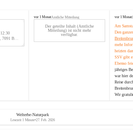
B
B
vor 1 Monat
vor 1 Monat
Amtliche Mitteilung
r
r
Am Samstag
Der geteilte Inhalt (Amtliche
e
e
29
Mitteilung) ist nicht mehr
Den ganzen
i
i
 12:30
AU
verfügbar.
t
t
Eisenstädter Straße 18, 7091 Breitenbrunn am Neusiedler See, AUT
Breitenbru
G
e
e
mehr Infor
n
n
heizten da
b
b
SSV gibt es
r
r
Ebenso feie
u
u
jähriges B
n
n
n
n
war hier d
a
a
Reise durc
m
m
Breitenbrun
N
N
Wir gratul
e
e
u
u
s
s
i
i
Welterbe-Naturpark
e
e
Lesezeit 1 Minute
•
27. Feb. 2026
d
d
l
l