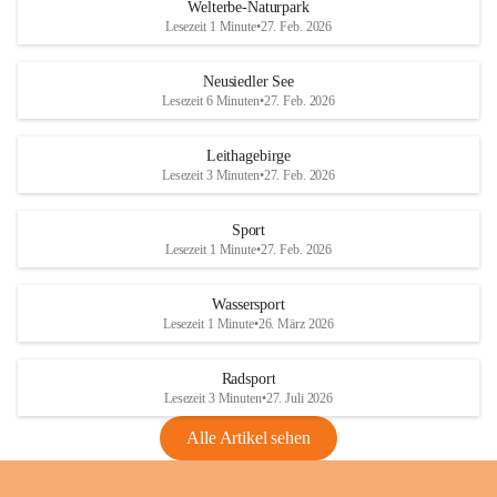
i
i
unzulässige Weingärten zu roden! Bitte 
Welterbe-Naturpark
e
e
helfen wir zusammen um unsere Winzer 
Lesezeit 1 Minute
•
27. Feb. 2026
d
d
vor den prognostizierten Ernteausfällen 
l
l
und den daraus folgenden wirtschaftlichen 
e
e
Neusiedler See
Schäden zu bewahren.
r
r
Lesezeit 6 Minuten
•
27. Feb. 2026
S
S
Verordnungen
e
e
Leithagebirge
04.08.2026
e
e
Lesezeit 3 Minuten
•
27. Feb. 2026
Maßnahmen zur Bekämpfung
der Goldgelben Vergilbung der
Sport
Rebe und der Amerikanischen
Lesezeit 1 Minute
•
27. Feb. 2026
Rebzikade
Anhang VBl. EU Nr. 18
Wassersport
_2026
Lesezeit 1 Minute
•
26. März 2026
1 Seite
•
1,4 MB
Radsport
VBl. EU Nr. 18_2026
Lesezeit 3 Minuten
•
27. Juli 2026
2 Seiten
•
2,1 MB
Alle Artikel sehen