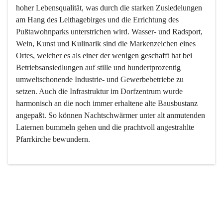
hoher Lebensqualität, was durch die starken Zusiedelungen 
am Hang des Leithagebirges und die Errichtung des 
Pußtawohnparks unterstrichen wird. Wasser- und Radsport, 
Wein, Kunst und Kulinarik sind die Markenzeichen eines 
Ortes, welcher es als einer der wenigen geschafft hat bei 
Betriebsansiedlungen auf stille und hundertprozentig 
umweltschonende Industrie- und Gewerbebetriebe zu 
setzen. Auch die Infrastruktur im Dorfzentrum wurde 
harmonisch an die noch immer erhaltene alte Bausbustanz 
angepaßt. So können Nachtschwärmer unter alt anmutenden 
Laternen bummeln gehen und die prachtvoll angestrahlte 
Pfarrkirche bewundern.

Der Weinbau dominert heute nicht mehr, ist aber integrativer 
Bestandteil der Kultur des Ortes, da man hier schon lange 
von Massenweinbau auf Qualitätsweinbau umgestellt hat. 
So ist es auch nicht verwunderlich, dass eines der historisch 
wertvollsten Gebäude die Ortsvinothek beherbergt und dass 
der Kellering ein beliebtes Ziel darstellt.
