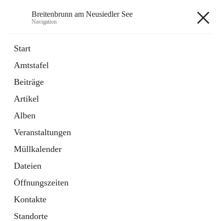
Breitenbrunn am Neusiedler See
Navigation
Breitenbrunn am Neusiedler See
Start
Amtstafel
Formulare
Beiträge
18 Schnellzugriffe
Artikel
Gemeindeservice
7 Schnellzugriffe
Alben
Veranstaltungen
+7
Müllkalender
Dateien
Öffnungszeiten
Kontakte
Hauptadresse
Standorte