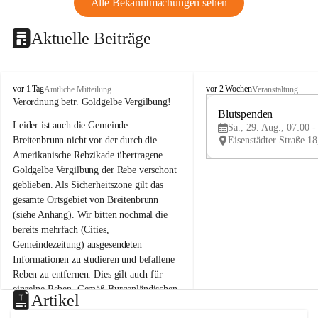
Alle Bekanntmachungen sehen
Aktuelle Beiträge
B
B
vor 1 Tag
vor 2 Wochen
Amtliche Mitteilung
Veranstaltung
r
r
Verordnung betr. Goldgelbe Vergilbung!
e
e
Blutspenden
Leider ist auch die Gemeinde 
i
i
Sa., 29. Aug., 07:00 -
t
t
Breitenbrunn nicht vor der durch die 
e
e
Amerikanische Rebzikade übertragene 
n
n
Goldgelbe Vergilbung der Rebe verschont 
b
b
geblieben. Als Sicherheitszone gilt das 
r
r
gesamte Ortsgebiet von Breitenbrunn 
u
u
(siehe Anhang). Wir bitten nochmal die 
n
n
n
n
bereits mehrfach (Cities, 
a
a
Gemeindezeitung) ausgesendeten 
m
m
Informationen zu studieren und befallene 
N
N
Reben zu entfernen. Dies gilt auch für 
e
e
einzelne Reben. Gemäß Burgenländischen 
u
u
Artikel
Weinbaugesetz sind nicht gepflegte oder 
s
s