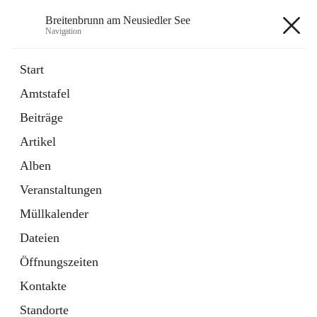
Breitenbrunn am Neusiedler See
Navigation
Breitenbrunn am Neusiedler See
Start
Amtstafel
Formulare
Beiträge
18 Schnellzugriffe
Artikel
Gemeindeservice
7 Schnellzugriffe
Alben
Veranstaltungen
+7
Müllkalender
Dateien
Öffnungszeiten
Kontakte
Hauptadresse
Standorte