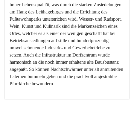
hoher Lebensqualität, was durch die starken Zusiedelungen 
am Hang des Leithagebirges und die Errichtung des 
Pußtawohnparks unterstrichen wird. Wasser- und Radsport, 
Wein, Kunst und Kulinarik sind die Markenzeichen eines 
Ortes, welcher es als einer der wenigen geschafft hat bei 
Betriebsansiedlungen auf stille und hundertprozentig 
umweltschonende Industrie- und Gewerbebetriebe zu 
setzen. Auch die Infrastruktur im Dorfzentrum wurde 
harmonisch an die noch immer erhaltene alte Bausbustanz 
angepaßt. So können Nachtschwärmer unter alt anmutenden 
Laternen bummeln gehen und die prachtvoll angestrahlte 
Pfarrkirche bewundern.

Der Weinbau dominert heute nicht mehr, ist aber integrativer 
Bestandteil der Kultur des Ortes, da man hier schon lange 
von Massenweinbau auf Qualitätsweinbau umgestellt hat. 
So ist es auch nicht verwunderlich, dass eines der historisch 
wertvollsten Gebäude die Ortsvinothek beherbergt und dass 
der Kellering ein beliebtes Ziel darstellt.
