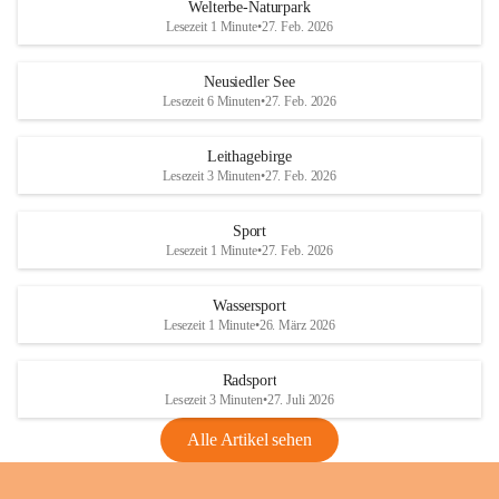
i
i
unzulässige Weingärten zu roden! Bitte 
Welterbe-Naturpark
e
e
helfen wir zusammen um unsere Winzer 
Lesezeit 1 Minute
•
27. Feb. 2026
d
d
vor den prognostizierten Ernteausfällen 
l
l
und den daraus folgenden wirtschaftlichen 
e
e
Neusiedler See
Schäden zu bewahren.
r
r
Lesezeit 6 Minuten
•
27. Feb. 2026
S
S
Verordnungen
e
e
Leithagebirge
04.08.2026
e
e
Lesezeit 3 Minuten
•
27. Feb. 2026
Maßnahmen zur Bekämpfung
der Goldgelben Vergilbung der
Sport
Rebe und der Amerikanischen
Lesezeit 1 Minute
•
27. Feb. 2026
Rebzikade
Anhang VBl. EU Nr. 18
Wassersport
_2026
Lesezeit 1 Minute
•
26. März 2026
1 Seite
•
1,4 MB
Radsport
VBl. EU Nr. 18_2026
Lesezeit 3 Minuten
•
27. Juli 2026
2 Seiten
•
2,1 MB
Alle Artikel sehen