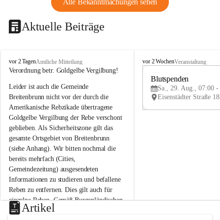
Alle Bekanntmachungen sehen
Aktuelle Beiträge
B
B
vor 2 Tagen
vor 2 Wochen
Amtliche Mitteilung
Veranstaltung
r
r
Verordnung betr. Goldgelbe Vergilbung!
e
e
Blutspenden
Leider ist auch die Gemeinde 
i
i
Sa., 29. Aug., 07:00 -
t
t
Breitenbrunn nicht vor der durch die 
e
e
Amerikanische Rebzikade übertragene 
n
n
Goldgelbe Vergilbung der Rebe verschont 
b
b
geblieben. Als Sicherheitszone gilt das 
r
r
gesamte Ortsgebiet von Breitenbrunn 
u
u
(siehe Anhang). Wir bitten nochmal die 
n
n
n
n
bereits mehrfach (Cities, 
a
a
Gemeindezeitung) ausgesendeten 
m
m
Informationen zu studieren und befallene 
N
N
Reben zu entfernen. Dies gilt auch für 
e
e
einzelne Reben. Gemäß Burgenländischen 
u
u
Artikel
Weinbaugesetz sind nicht gepflegte oder 
s
s