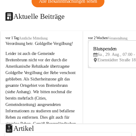
Alle Bekanntmachungen sehen
Aktuelle Beiträge
B
B
vor 1 Tag
vor 2 Wochen
Amtliche Mitteilung
Veranstaltung
r
r
Verordnung betr. Goldgelbe Vergilbung!
e
e
Blutspenden
Leider ist auch die Gemeinde 
i
i
Sa., 29. Aug., 07:00 -
t
t
Breitenbrunn nicht vor der durch die 
e
e
Amerikanische Rebzikade übertragene 
n
n
Goldgelbe Vergilbung der Rebe verschont 
b
b
geblieben. Als Sicherheitszone gilt das 
r
r
gesamte Ortsgebiet von Breitenbrunn 
u
u
(siehe Anhang). Wir bitten nochmal die 
n
n
n
n
bereits mehrfach (Cities, 
a
a
Gemeindezeitung) ausgesendeten 
m
m
Informationen zu studieren und befallene 
N
N
Reben zu entfernen. Dies gilt auch für 
e
e
einzelne Reben. Gemäß Burgenländischen 
u
u
Artikel
Weinbaugesetz sind nicht gepflegte oder 
s
s