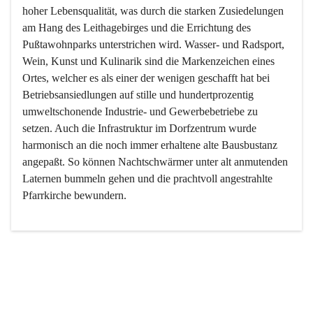
hoher Lebensqualität, was durch die starken Zusiedelungen 
am Hang des Leithagebirges und die Errichtung des 
Pußtawohnparks unterstrichen wird. Wasser- und Radsport, 
Wein, Kunst und Kulinarik sind die Markenzeichen eines 
Ortes, welcher es als einer der wenigen geschafft hat bei 
Betriebsansiedlungen auf stille und hundertprozentig 
umweltschonende Industrie- und Gewerbebetriebe zu 
setzen. Auch die Infrastruktur im Dorfzentrum wurde 
harmonisch an die noch immer erhaltene alte Bausbustanz 
angepaßt. So können Nachtschwärmer unter alt anmutenden 
Laternen bummeln gehen und die prachtvoll angestrahlte 
Pfarrkirche bewundern.

Der Weinbau dominert heute nicht mehr, ist aber integrativer 
Bestandteil der Kultur des Ortes, da man hier schon lange 
von Massenweinbau auf Qualitätsweinbau umgestellt hat. 
So ist es auch nicht verwunderlich, dass eines der historisch 
wertvollsten Gebäude die Ortsvinothek beherbergt und dass 
der Kellering ein beliebtes Ziel darstellt.
