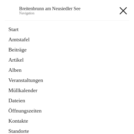
Breitenbrunn am Neusiedler See
Navigation
Breitenbrunn am Neusiedler See
Start
Amtstafel
Formulare
Beiträge
18 Schnellzugriffe
Artikel
Gemeindeservice
7 Schnellzugriffe
Alben
Veranstaltungen
+7
Müllkalender
Dateien
Öffnungszeiten
Kontakte
Hauptadresse
Standorte