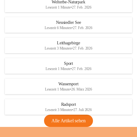
i
i
unzulässige Weingärten zu roden! Bitte 
Welterbe-Naturpark
e
e
helfen wir zusammen um unsere Winzer 
Lesezeit 1 Minute
•
27. Feb. 2026
d
d
vor den prognostizierten Ernteausfällen 
l
l
und den daraus folgenden wirtschaftlichen 
e
e
Neusiedler See
Schäden zu bewahren.
r
r
Lesezeit 6 Minuten
•
27. Feb. 2026
S
S
Verordnungen
e
e
Leithagebirge
04.08.2026
e
e
Lesezeit 3 Minuten
•
27. Feb. 2026
Maßnahmen zur Bekämpfung
der Goldgelben Vergilbung der
Sport
Rebe und der Amerikanischen
Lesezeit 1 Minute
•
27. Feb. 2026
Rebzikade
Anhang VBl. EU Nr. 18
Wassersport
_2026
Lesezeit 1 Minute
•
26. März 2026
1 Seite
•
1,4 MB
Radsport
VBl. EU Nr. 18_2026
Lesezeit 3 Minuten
•
27. Juli 2026
2 Seiten
•
2,1 MB
Alle Artikel sehen