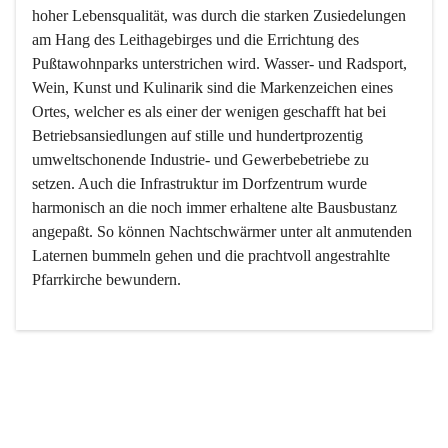
hoher Lebensqualität, was durch die starken Zusiedelungen 
am Hang des Leithagebirges und die Errichtung des 
Pußtawohnparks unterstrichen wird. Wasser- und Radsport, 
Wein, Kunst und Kulinarik sind die Markenzeichen eines 
Ortes, welcher es als einer der wenigen geschafft hat bei 
Betriebsansiedlungen auf stille und hundertprozentig 
umweltschonende Industrie- und Gewerbebetriebe zu 
setzen. Auch die Infrastruktur im Dorfzentrum wurde 
harmonisch an die noch immer erhaltene alte Bausbustanz 
angepaßt. So können Nachtschwärmer unter alt anmutenden 
Laternen bummeln gehen und die prachtvoll angestrahlte 
Pfarrkirche bewundern.

Der Weinbau dominert heute nicht mehr, ist aber integrativer 
Bestandteil der Kultur des Ortes, da man hier schon lange 
von Massenweinbau auf Qualitätsweinbau umgestellt hat. 
So ist es auch nicht verwunderlich, dass eines der historisch 
wertvollsten Gebäude die Ortsvinothek beherbergt und dass 
der Kellering ein beliebtes Ziel darstellt.
