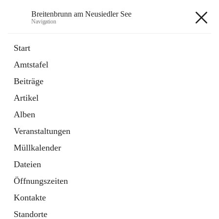
Breitenbrunn am Neusiedler See
Navigation
Breitenbrunn am Neusiedler See
Start
Amtstafel
Formulare
Beiträge
18 Schnellzugriffe
Artikel
Gemeindeservice
7 Schnellzugriffe
Alben
Veranstaltungen
+7
Müllkalender
Dateien
Öffnungszeiten
Kontakte
Hauptadresse
Standorte