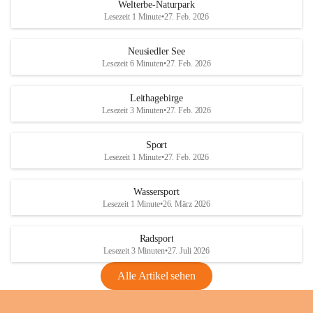
i
i
unzulässige Weingärten zu roden! Bitte 
Welterbe-Naturpark
e
e
helfen wir zusammen um unsere Winzer 
Lesezeit 1 Minute
•
27. Feb. 2026
d
d
vor den prognostizierten Ernteausfällen 
l
l
und den daraus folgenden wirtschaftlichen 
e
e
Neusiedler See
Schäden zu bewahren.
r
r
Lesezeit 6 Minuten
•
27. Feb. 2026
S
S
Verordnungen
e
e
Leithagebirge
04.08.2026
e
e
Lesezeit 3 Minuten
•
27. Feb. 2026
Maßnahmen zur Bekämpfung
der Goldgelben Vergilbung der
Sport
Rebe und der Amerikanischen
Lesezeit 1 Minute
•
27. Feb. 2026
Rebzikade
Anhang VBl. EU Nr. 18
Wassersport
_2026
Lesezeit 1 Minute
•
26. März 2026
1 Seite
•
1,4 MB
Radsport
VBl. EU Nr. 18_2026
Lesezeit 3 Minuten
•
27. Juli 2026
2 Seiten
•
2,1 MB
Alle Artikel sehen