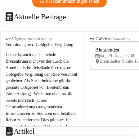
Alle Bekanntmachungen sehen
Aktuelle Beiträge
B
B
vor 3 Tagen
vor 2 Wochen
Amtliche Mitteilung
Veranstaltung
r
r
Verordnung betr. Goldgelbe Vergilbung!
e
e
Blutspenden
Leider ist auch die Gemeinde 
i
i
Sa., 29. Aug., 07:00 -
t
t
Breitenbrunn nicht vor der durch die 
e
e
Amerikanische Rebzikade übertragene 
n
n
Goldgelbe Vergilbung der Rebe verschont 
b
b
geblieben. Als Sicherheitszone gilt das 
r
r
gesamte Ortsgebiet von Breitenbrunn 
u
u
(siehe Anhang). Wir bitten nochmal die 
n
n
n
n
bereits mehrfach (Cities, 
a
a
Gemeindezeitung) ausgesendeten 
m
m
Informationen zu studieren und befallene 
N
N
Reben zu entfernen. Dies gilt auch für 
e
e
einzelne Reben. Gemäß Burgenländischen 
u
u
Artikel
Weinbaugesetz sind nicht gepflegte oder 
s
s