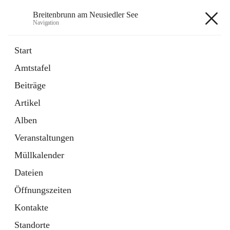
Breitenbrunn am Neusiedler See
Navigation
Breitenbrunn am Neusiedler See
Start
Amtstafel
Formulare
Beiträge
18 Schnellzugriffe
Artikel
Gemeindeservice
7 Schnellzugriffe
Alben
Veranstaltungen
+7
Müllkalender
Dateien
Öffnungszeiten
Kontakte
Hauptadresse
Standorte