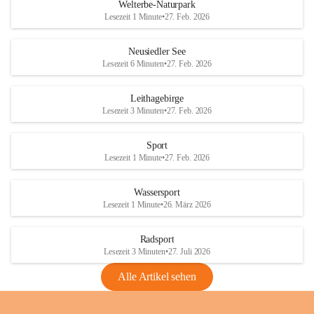
i
i
unzulässige Weingärten zu roden! Bitte 
Welterbe-Naturpark
e
e
helfen wir zusammen um unsere Winzer 
Lesezeit 1 Minute
•
27. Feb. 2026
d
d
vor den prognostizierten Ernteausfällen 
l
l
und den daraus folgenden wirtschaftlichen 
e
e
Neusiedler See
Schäden zu bewahren.
r
r
Lesezeit 6 Minuten
•
27. Feb. 2026
S
S
Verordnungen
e
e
Leithagebirge
04.08.2026
e
e
Lesezeit 3 Minuten
•
27. Feb. 2026
Maßnahmen zur Bekämpfung
der Goldgelben Vergilbung der
Sport
Rebe und der Amerikanischen
Lesezeit 1 Minute
•
27. Feb. 2026
Rebzikade
Anhang VBl. EU Nr. 18
Wassersport
_2026
Lesezeit 1 Minute
•
26. März 2026
1 Seite
•
1,4 MB
Radsport
VBl. EU Nr. 18_2026
Lesezeit 3 Minuten
•
27. Juli 2026
2 Seiten
•
2,1 MB
Alle Artikel sehen