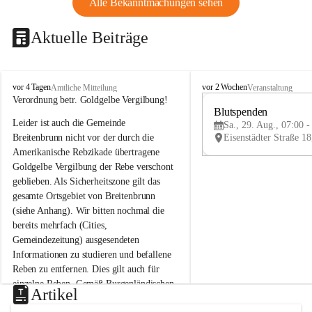
Alle Bekanntmachungen sehen
Aktuelle Beiträge
B
B
vor 4 Tagen
vor 2 Wochen
Amtliche Mitteilung
Veranstaltung
r
r
Verordnung betr. Goldgelbe Vergilbung!
e
e
Blutspenden
Leider ist auch die Gemeinde 
i
i
Sa., 29. Aug., 07:00 -
t
t
Breitenbrunn nicht vor der durch die 
e
e
Amerikanische Rebzikade übertragene 
n
n
Goldgelbe Vergilbung der Rebe verschont 
b
b
geblieben. Als Sicherheitszone gilt das 
r
r
gesamte Ortsgebiet von Breitenbrunn 
u
u
(siehe Anhang). Wir bitten nochmal die 
n
n
n
n
bereits mehrfach (Cities, 
a
a
Gemeindezeitung) ausgesendeten 
m
m
Informationen zu studieren und befallene 
N
N
Reben zu entfernen. Dies gilt auch für 
e
e
einzelne Reben. Gemäß Burgenländischen 
u
u
Artikel
Weinbaugesetz sind nicht gepflegte oder 
s
s