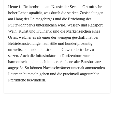
Heute ist Breitenbrunn am Neusiedler See ein Ort mit sehr 
hoher Lebensqualität, was durch die starken Zusiedelungen 
am Hang des Leithagebirges und die Errichtung des 
Pußtawohnparks unterstrichen wird. Wasser- und Radsport, 
Wein, Kunst und Kulinarik sind die Markenzeichen eines 
Ortes, welcher es als einer der wenigen geschafft hat bei 
Betriebsansiedlungen auf stille und hundertprozentig 
umweltschonende Industrie- und Gewerbebetriebe zu 
setzen. Auch die Infrastruktur im Dorfzentrum wurde 
harmonisch an die noch immer erhaltene alte Bausbustanz 
angepaßt. So können Nachtschwärmer unter alt anmutenden 
Laternen bummeln gehen und die prachtvoll angestrahlte 
Pfarrkirche bewundern.

Der Weinbau dominert heute nicht mehr, ist aber integrativer 
Bestandteil der Kultur des Ortes, da man hier schon lange 
von Massenweinbau auf Qualitätsweinbau umgestellt hat. 
So ist es auch nicht verwunderlich, dass eines der historisch 