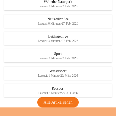
i
i
unzulässige Weingärten zu roden! Bitte 
Welterbe-Naturpark
e
e
helfen wir zusammen um unsere Winzer 
Lesezeit 1 Minute
•
27. Feb. 2026
d
d
vor den prognostizierten Ernteausfällen 
l
l
und den daraus folgenden wirtschaftlichen 
e
e
Neusiedler See
Schäden zu bewahren.
r
r
Lesezeit 6 Minuten
•
27. Feb. 2026
S
S
Verordnungen
e
e
Leithagebirge
04.08.2026
e
e
Lesezeit 3 Minuten
•
27. Feb. 2026
Maßnahmen zur Bekämpfung
der Goldgelben Vergilbung der
Sport
Rebe und der Amerikanischen
Lesezeit 1 Minute
•
27. Feb. 2026
Rebzikade
Anhang VBl. EU Nr. 18
Wassersport
_2026
Lesezeit 1 Minute
•
26. März 2026
1 Seite
•
1,4 MB
Radsport
VBl. EU Nr. 18_2026
Lesezeit 3 Minuten
•
27. Juli 2026
2 Seiten
•
2,1 MB
Alle Artikel sehen