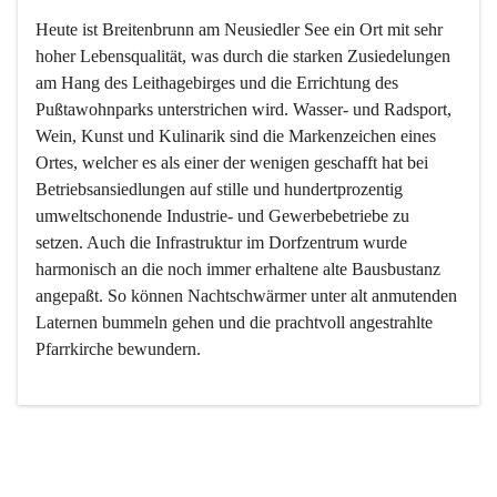
Heute ist Breitenbrunn am Neusiedler See ein Ort mit sehr 
hoher Lebensqualität, was durch die starken Zusiedelungen 
am Hang des Leithagebirges und die Errichtung des 
Pußtawohnparks unterstrichen wird. Wasser- und Radsport, 
Wein, Kunst und Kulinarik sind die Markenzeichen eines 
Ortes, welcher es als einer der wenigen geschafft hat bei 
Betriebsansiedlungen auf stille und hundertprozentig 
umweltschonende Industrie- und Gewerbebetriebe zu 
setzen. Auch die Infrastruktur im Dorfzentrum wurde 
harmonisch an die noch immer erhaltene alte Bausbustanz 
angepaßt. So können Nachtschwärmer unter alt anmutenden 
Laternen bummeln gehen und die prachtvoll angestrahlte 
Pfarrkirche bewundern.

Der Weinbau dominert heute nicht mehr, ist aber integrativer 
Bestandteil der Kultur des Ortes, da man hier schon lange 
von Massenweinbau auf Qualitätsweinbau umgestellt hat. 
So ist es auch nicht verwunderlich, dass eines der historisch 