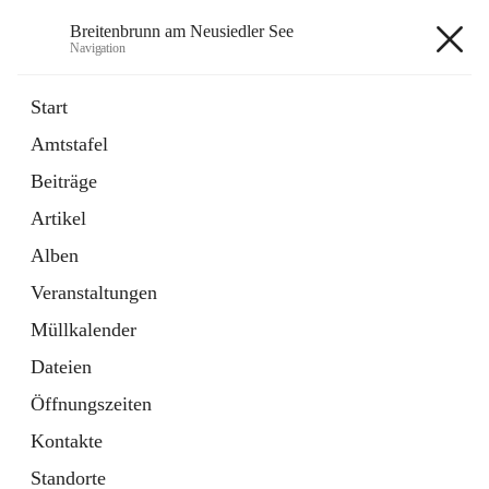
Breitenbrunn am Neusiedler See
Navigation
Breitenbrunn am Neusiedler See
Start
Amtstafel
Formulare
Beiträge
18 Schnellzugriffe
Artikel
Gemeindeservice
7 Schnellzugriffe
Alben
Veranstaltungen
+7
Müllkalender
Dateien
Öffnungszeiten
Kontakte
Hauptadresse
Standorte