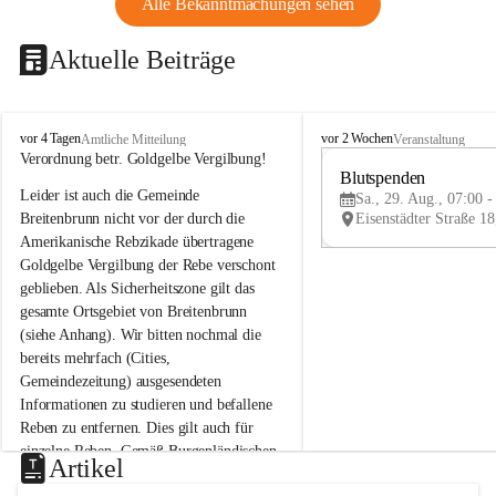
Alle Bekanntmachungen sehen
Aktuelle Beiträge
B
B
vor 4 Tagen
vor 2 Wochen
Amtliche Mitteilung
Veranstaltung
r
r
Verordnung betr. Goldgelbe Vergilbung!
e
e
Blutspenden
Leider ist auch die Gemeinde 
i
i
Sa., 29. Aug., 07:00 -
t
t
Breitenbrunn nicht vor der durch die 
e
e
Amerikanische Rebzikade übertragene 
n
n
Goldgelbe Vergilbung der Rebe verschont 
b
b
geblieben. Als Sicherheitszone gilt das 
r
r
gesamte Ortsgebiet von Breitenbrunn 
u
u
(siehe Anhang). Wir bitten nochmal die 
n
n
n
n
bereits mehrfach (Cities, 
a
a
Gemeindezeitung) ausgesendeten 
m
m
Informationen zu studieren und befallene 
N
N
Reben zu entfernen. Dies gilt auch für 
e
e
einzelne Reben. Gemäß Burgenländischen 
u
u
Artikel
Weinbaugesetz sind nicht gepflegte oder 
s
s