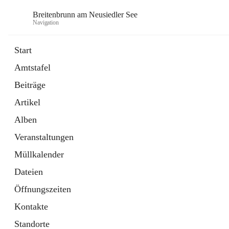
Breitenbrunn am Neusiedler See
Navigation
Start
Amtstafel
Formulare
Beiträge
18 Schnellzugriffe
Artikel
Gemeindeservice
7 Schnellzugriffe
Alben
Veranstaltungen
Müllkalender
Dateien
Öffnungszeiten
Kontakte
Standorte