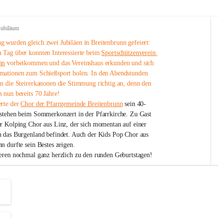
Jubiläum
 wurden gleich zwei Jubiläen in Breitenbrunn gefeiert: 
 Tag über konnten Interessierte beim 
Sportschützenverein 
nn
 vorbeikommen und das Vereinshaus erkunden und sich 
mationen zum Schießsport holen. In den Abendstunden 
nn die Steirerkanonen die Stimmung richtig an, denn den 
 nun bereits 70 Jahre!
rte der 
Chor der Pfarrgemeinde Breitenbrunn
 sein 40-
estehen beim Sommerkonzert in der Pfarrkirche. Zu Gast 
er Kolping Chor aus Linz, der sich momentan auf einer 
h das Burgenland befindet. Auch der Kids Pop Chor aus 
n durfte sein Bestes zeigen.
ieren nochmal ganz herzlich zu den runden Geburtstagen!