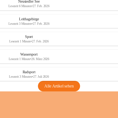
e
e
Neusiedler See
r
r
Lesezeit 6 Minuten
•
27. Feb. 2026
S
S
e
e
Leithagebirge
e
e
Lesezeit 3 Minuten
•
27. Feb. 2026
Sport
Lesezeit 1 Minute
•
27. Feb. 2026
Wassersport
Lesezeit 1 Minute
•
26. März 2026
Radsport
Lesezeit 3 Minuten
•
27. Juli 2026
Alle Artikel sehen