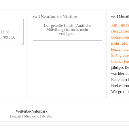
B
B
vor 1 Monat
vor 1 Monat
Amtliche Mitteilung
r
r
Am Samstag
Der geteilte Inhalt (Amtliche
e
e
29
Mitteilung) ist nicht mehr
Den ganzen
i
i
 12:30
AU
verfügbar.
t
t
Eisenstädter Straße 18, 7091 Breitenbrunn am Neusiedler See, AUT
Breitenbru
G
e
e
mehr Infor
n
n
heizten da
b
b
SSV gibt es
r
r
Ebenso feie
u
u
jähriges B
n
n
n
n
war hier d
a
a
Reise durc
m
m
Breitenbrun
N
N
Wir gratul
e
e
u
u
s
s
i
i
Welterbe-Naturpark
e
e
Lesezeit 1 Minute
•
27. Feb. 2026
d
d
l
l