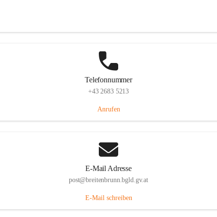
Eisenstädterstraße 18, 7091 Breitenbrunn am Neusiedler See, AUT
Auf Karte ansehen
Telefonnummer
+43 2683 5213
Anrufen
E-Mail Adresse
post@breitenbrunn.bgld.gv.at
E-Mail schreiben