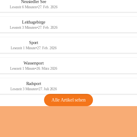
e
e
Neusiedler See
r
r
Lesezeit 6 Minuten
•
27. Feb. 2026
S
S
e
e
Leithagebirge
e
e
Lesezeit 3 Minuten
•
27. Feb. 2026
Sport
Lesezeit 1 Minute
•
27. Feb. 2026
Wassersport
Lesezeit 1 Minute
•
26. März 2026
Radsport
Lesezeit 3 Minuten
•
27. Juli 2026
Alle Artikel sehen