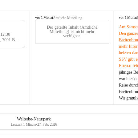
B
B
vor 1 Monat
vor 1 Monat
Amtliche Mitteilung
r
r
Am Samstag
Der geteilte Inhalt (Amtliche
e
e
29
Mitteilung) ist nicht mehr
Den ganzen
i
i
 12:30
AU
verfügbar.
t
t
Eisenstädter Straße 18, 7091 Breitenbrunn am Neusiedler See, AUT
Breitenbru
G
e
e
mehr Infor
n
n
heizten da
b
b
SSV gibt es
r
r
Ebenso feie
u
u
jähriges B
n
n
n
n
war hier d
a
a
Reise durc
m
m
Breitenbrun
N
N
Wir gratul
e
e
u
u
s
s
i
i
Welterbe-Naturpark
e
e
Lesezeit 1 Minute
•
27. Feb. 2026
d
d
l
l