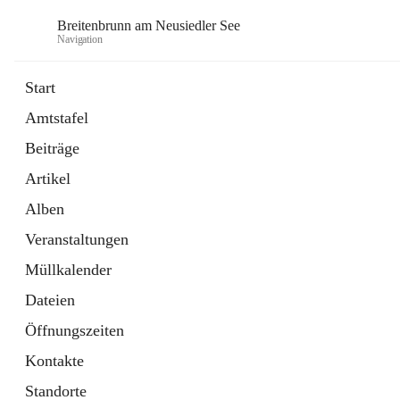
Breitenbrunn am Neusiedler See
Navigation
Start
Amtstafel
Formulare
Beiträge
18 Schnellzugriffe
Artikel
Gemeindeservice
7 Schnellzugriffe
Alben
Veranstaltungen
Müllkalender
Dateien
Öffnungszeiten
Kontakte
Standorte