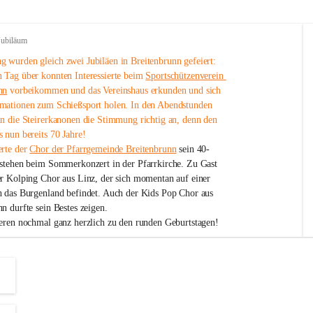
Jubiläum
 wurden gleich zwei Jubiläen in Breitenbrunn gefeiert: 
 Tag über konnten Interessierte beim 
Sportschützenverein 
nn
 vorbeikommen und das Vereinshaus erkunden und sich 
mationen zum Schießsport holen. In den Abendstunden 
nn die Steirerkanonen die Stimmung richtig an, denn den 
 nun bereits 70 Jahre!
rte der 
Chor der Pfarrgemeinde Breitenbrunn
 sein 40-
estehen beim Sommerkonzert in der Pfarrkirche. Zu Gast 
er Kolping Chor aus Linz, der sich momentan auf einer 
h das Burgenland befindet. Auch der Kids Pop Chor aus 
n durfte sein Bestes zeigen.
ieren nochmal ganz herzlich zu den runden Geburtstagen!