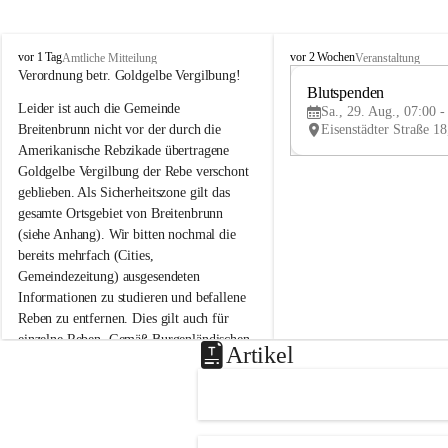
B
B
vor 1 Tag
vor 2 Wochen
Amtliche Mitteilung
Veranstaltung
r
r
Verordnung betr. Goldgelbe Vergilbung!
e
e
Blutspenden
Leider ist auch die Gemeinde 
i
i
Sa., 29. Aug., 07:00 -
t
t
Breitenbrunn nicht vor der durch die 
e
e
Amerikanische Rebzikade übertragene 
n
n
Goldgelbe Vergilbung der Rebe verschont 
b
b
geblieben. Als Sicherheitszone gilt das 
r
r
gesamte Ortsgebiet von Breitenbrunn 
u
u
(siehe Anhang). Wir bitten nochmal die 
n
n
n
n
bereits mehrfach (Cities, 
a
a
Gemeindezeitung) ausgesendeten 
m
m
Informationen zu studieren und befallene 
N
N
Reben zu entfernen. Dies gilt auch für 
e
e
einzelne Reben. Gemäß Burgenländischen 
u
u
Artikel
Weinbaugesetz sind nicht gepflegte oder 
s
s
i
i
unzulässige Weingärten zu roden! Bitte 
e
e
helfen wir zusammen um unsere Winzer 
d
d
vor den prognostizierten Ernteausfällen 
l
l
und den daraus folgenden wirtschaftlichen 