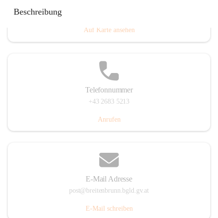
Eisenstädterstraße 18, 7091 Breitenbrunn am Neusiedler
Beschreibung
See, AUT
Auf Karte ansehen
Telefonnummer
+43 2683 5213
Anrufen
E-Mail Adresse
post@breitenbrunn.bgld.gv.at
E-Mail schreiben