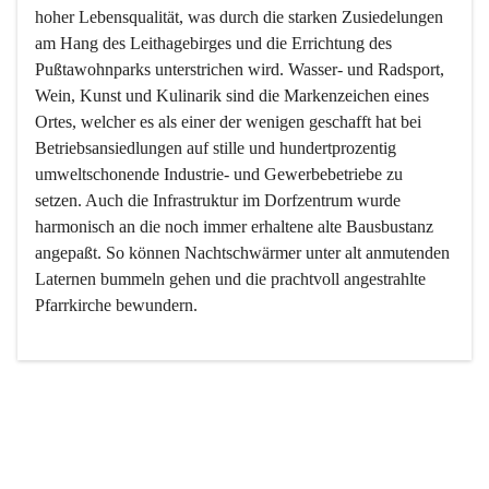
hoher Lebensqualität, was durch die starken Zusiedelungen 
am Hang des Leithagebirges und die Errichtung des 
Pußtawohnparks unterstrichen wird. Wasser- und Radsport, 
Wein, Kunst und Kulinarik sind die Markenzeichen eines 
Ortes, welcher es als einer der wenigen geschafft hat bei 
Betriebsansiedlungen auf stille und hundertprozentig 
umweltschonende Industrie- und Gewerbebetriebe zu 
setzen. Auch die Infrastruktur im Dorfzentrum wurde 
harmonisch an die noch immer erhaltene alte Bausbustanz 
angepaßt. So können Nachtschwärmer unter alt anmutenden 
Laternen bummeln gehen und die prachtvoll angestrahlte 
Pfarrkirche bewundern.

Der Weinbau dominert heute nicht mehr, ist aber integrativer 
Bestandteil der Kultur des Ortes, da man hier schon lange 
von Massenweinbau auf Qualitätsweinbau umgestellt hat. 
So ist es auch nicht verwunderlich, dass eines der historisch 
wertvollsten Gebäude die Ortsvinothek beherbergt und dass 
der Kellering ein beliebtes Ziel darstellt.
