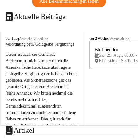
Alle Bekanntmachungen sehen
Aktuelle Beiträge
B
B
vor 1 Tag
vor 2 Wochen
Amtliche Mitteilung
Veranstaltung
r
r
Verordnung betr. Goldgelbe Vergilbung!
e
e
Blutspenden
Leider ist auch die Gemeinde 
i
i
Sa., 29. Aug., 07:00 -
t
t
Breitenbrunn nicht vor der durch die 
e
e
Amerikanische Rebzikade übertragene 
n
n
Goldgelbe Vergilbung der Rebe verschont 
b
b
geblieben. Als Sicherheitszone gilt das 
r
r
gesamte Ortsgebiet von Breitenbrunn 
u
u
(siehe Anhang). Wir bitten nochmal die 
n
n
n
n
bereits mehrfach (Cities, 
a
a
Gemeindezeitung) ausgesendeten 
m
m
Informationen zu studieren und befallene 
N
N
Reben zu entfernen. Dies gilt auch für 
e
e
einzelne Reben. Gemäß Burgenländischen 
u
u
Artikel
Weinbaugesetz sind nicht gepflegte oder 
s
s