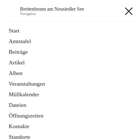
Breitenbrunn am Neusiedler See
Navigation
Breitenbrunn am Neusiedler See
Start
Amtstafel
Formulare
Beiträge
18 Schnellzugriffe
Artikel
Gemeindeservice
7 Schnellzugriffe
Alben
Veranstaltungen
+7
Müllkalender
Dateien
Öffnungszeiten
Kontakte
Hauptadresse
Standorte