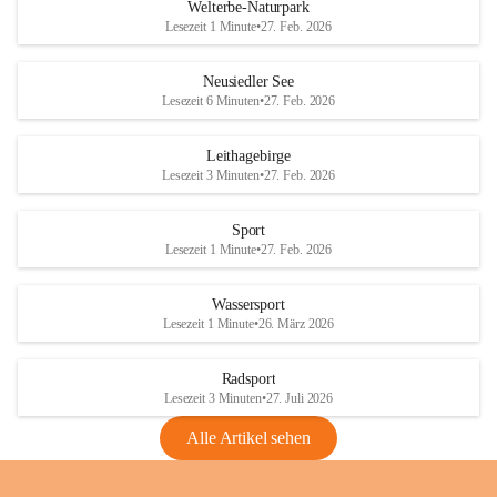
i
i
unzulässige Weingärten zu roden! Bitte 
Welterbe-Naturpark
e
e
helfen wir zusammen um unsere Winzer 
Lesezeit 1 Minute
•
27. Feb. 2026
d
d
vor den prognostizierten Ernteausfällen 
l
l
und den daraus folgenden wirtschaftlichen 
e
e
Neusiedler See
Schäden zu bewahren.
r
r
Lesezeit 6 Minuten
•
27. Feb. 2026
S
S
Verordnungen
e
e
Leithagebirge
04.08.2026
e
e
Lesezeit 3 Minuten
•
27. Feb. 2026
Maßnahmen zur Bekämpfung
der Goldgelben Vergilbung der
Sport
Rebe und der Amerikanischen
Lesezeit 1 Minute
•
27. Feb. 2026
Rebzikade
Anhang VBl. EU Nr. 18
Wassersport
_2026
Lesezeit 1 Minute
•
26. März 2026
1 Seite
•
1,4 MB
Radsport
VBl. EU Nr. 18_2026
Lesezeit 3 Minuten
•
27. Juli 2026
2 Seiten
•
2,1 MB
Alle Artikel sehen