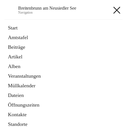
Breitenbrunn am Neusiedler See
Navigation
Breitenbrunn am Neusiedler See
Start
Amtstafel
Formulare
Beiträge
18 Schnellzugriffe
Artikel
Gemeindeservice
7 Schnellzugriffe
Alben
Veranstaltungen
+7
Müllkalender
Dateien
Öffnungszeiten
Kontakte
Hauptadresse
Standorte