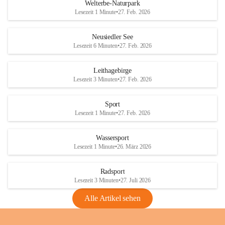
i
i
unzulässige Weingärten zu roden! Bitte 
Welterbe-Naturpark
e
e
helfen wir zusammen um unsere Winzer 
Lesezeit 1 Minute
•
27. Feb. 2026
d
d
vor den prognostizierten Ernteausfällen 
l
l
und den daraus folgenden wirtschaftlichen 
e
e
Neusiedler See
Schäden zu bewahren.
r
r
Lesezeit 6 Minuten
•
27. Feb. 2026
S
S
Verordnungen
e
e
Leithagebirge
04.08.2026
e
e
Lesezeit 3 Minuten
•
27. Feb. 2026
Maßnahmen zur Bekämpfung
der Goldgelben Vergilbung der
Sport
Rebe und der Amerikanischen
Lesezeit 1 Minute
•
27. Feb. 2026
Rebzikade
Anhang VBl. EU Nr. 18
Wassersport
_2026
Lesezeit 1 Minute
•
26. März 2026
1 Seite
•
1,4 MB
Radsport
VBl. EU Nr. 18_2026
Lesezeit 3 Minuten
•
27. Juli 2026
2 Seiten
•
2,1 MB
Alle Artikel sehen