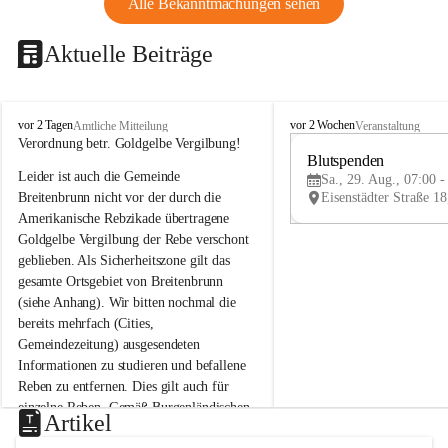
Alle Bekanntmachungen sehen
Aktuelle Beiträge
B
B
vor 2 Tagen
vor 2 Wochen
Amtliche Mitteilung
Veranstaltung
r
r
Verordnung betr. Goldgelbe Vergilbung!
e
e
Blutspenden
Leider ist auch die Gemeinde 
i
i
Sa., 29. Aug., 07:00 -
t
t
Breitenbrunn nicht vor der durch die 
e
e
Amerikanische Rebzikade übertragene 
n
n
Goldgelbe Vergilbung der Rebe verschont 
b
b
geblieben. Als Sicherheitszone gilt das 
r
r
gesamte Ortsgebiet von Breitenbrunn 
u
u
(siehe Anhang). Wir bitten nochmal die 
n
n
n
n
bereits mehrfach (Cities, 
a
a
Gemeindezeitung) ausgesendeten 
m
m
Informationen zu studieren und befallene 
N
N
Reben zu entfernen. Dies gilt auch für 
e
e
einzelne Reben. Gemäß Burgenländischen 
u
u
Artikel
Weinbaugesetz sind nicht gepflegte oder 
s
s