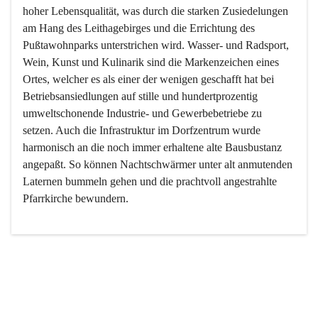
hoher Lebensqualität, was durch die starken Zusiedelungen 
am Hang des Leithagebirges und die Errichtung des 
Pußtawohnparks unterstrichen wird. Wasser- und Radsport, 
Wein, Kunst und Kulinarik sind die Markenzeichen eines 
Ortes, welcher es als einer der wenigen geschafft hat bei 
Betriebsansiedlungen auf stille und hundertprozentig 
umweltschonende Industrie- und Gewerbebetriebe zu 
setzen. Auch die Infrastruktur im Dorfzentrum wurde 
harmonisch an die noch immer erhaltene alte Bausbustanz 
angepaßt. So können Nachtschwärmer unter alt anmutenden 
Laternen bummeln gehen und die prachtvoll angestrahlte 
Pfarrkirche bewundern.

Der Weinbau dominert heute nicht mehr, ist aber integrativer 
Bestandteil der Kultur des Ortes, da man hier schon lange 
von Massenweinbau auf Qualitätsweinbau umgestellt hat. 
So ist es auch nicht verwunderlich, dass eines der historisch 
wertvollsten Gebäude die Ortsvinothek beherbergt und dass 
der Kellering ein beliebtes Ziel darstellt.
