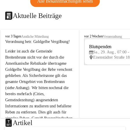
Alle Bekanntmachungen sehen
Aktuelle Beiträge
B
B
vor 3 Tagen
vor 2 Wochen
Amtliche Mitteilung
Veranstaltung
r
r
Verordnung betr. Goldgelbe Vergilbung!
e
e
Blutspenden
Leider ist auch die Gemeinde 
i
i
Sa., 29. Aug., 07:00 -
t
t
Breitenbrunn nicht vor der durch die 
e
e
Amerikanische Rebzikade übertragene 
n
n
Goldgelbe Vergilbung der Rebe verschont 
b
b
geblieben. Als Sicherheitszone gilt das 
r
r
gesamte Ortsgebiet von Breitenbrunn 
u
u
(siehe Anhang). Wir bitten nochmal die 
n
n
n
n
bereits mehrfach (Cities, 
a
a
Gemeindezeitung) ausgesendeten 
m
m
Informationen zu studieren und befallene 
N
N
Reben zu entfernen. Dies gilt auch für 
e
e
einzelne Reben. Gemäß Burgenländischen 
u
u
Artikel
Weinbaugesetz sind nicht gepflegte oder 
s
s