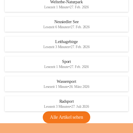
i
i
unzulässige Weingärten zu roden! Bitte 
Welterbe-Naturpark
e
e
helfen wir zusammen um unsere Winzer 
Lesezeit 1 Minute
•
27. Feb. 2026
d
d
vor den prognostizierten Ernteausfällen 
l
l
und den daraus folgenden wirtschaftlichen 
e
e
Neusiedler See
Schäden zu bewahren.
r
r
Lesezeit 6 Minuten
•
27. Feb. 2026
S
S
Verordnungen
e
e
Leithagebirge
04.08.2026
e
e
Lesezeit 3 Minuten
•
27. Feb. 2026
Maßnahmen zur Bekämpfung
der Goldgelben Vergilbung der
Sport
Rebe und der Amerikanischen
Lesezeit 1 Minute
•
27. Feb. 2026
Rebzikade
Anhang VBl. EU Nr. 18
Wassersport
_2026
Lesezeit 1 Minute
•
26. März 2026
1 Seite
•
1,4 MB
Radsport
VBl. EU Nr. 18_2026
Lesezeit 3 Minuten
•
27. Juli 2026
2 Seiten
•
2,1 MB
Alle Artikel sehen