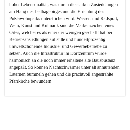
hoher Lebensqualität, was durch die starken Zusiedelungen 
am Hang des Leithagebirges und die Errichtung des 
Pußtawohnparks unterstrichen wird. Wasser- und Radsport, 
Wein, Kunst und Kulinarik sind die Markenzeichen eines 
Ortes, welcher es als einer der wenigen geschafft hat bei 
Betriebsansiedlungen auf stille und hundertprozentig 
umweltschonende Industrie- und Gewerbebetriebe zu 
setzen. Auch die Infrastruktur im Dorfzentrum wurde 
harmonisch an die noch immer erhaltene alte Bausbustanz 
angepaßt. So können Nachtschwärmer unter alt anmutenden 
Laternen bummeln gehen und die prachtvoll angestrahlte 
Pfarrkirche bewundern.

Der Weinbau dominert heute nicht mehr, ist aber integrativer 
Bestandteil der Kultur des Ortes, da man hier schon lange 
von Massenweinbau auf Qualitätsweinbau umgestellt hat. 
So ist es auch nicht verwunderlich, dass eines der historisch 
wertvollsten Gebäude die Ortsvinothek beherbergt und dass 
der Kellering ein beliebtes Ziel darstellt.
