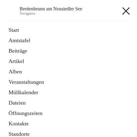
Breitenbrunn am Neusiedler See
Navigation
Breitenbrunn am Neusiedler See
Start
Amtstafel
Formulare
Beiträge
18 Schnellzugriffe
Artikel
Gemeindeservice
7 Schnellzugriffe
Alben
Veranstaltungen
+7
Müllkalender
Dateien
Öffnungszeiten
Kontakte
Hauptadresse
Standorte