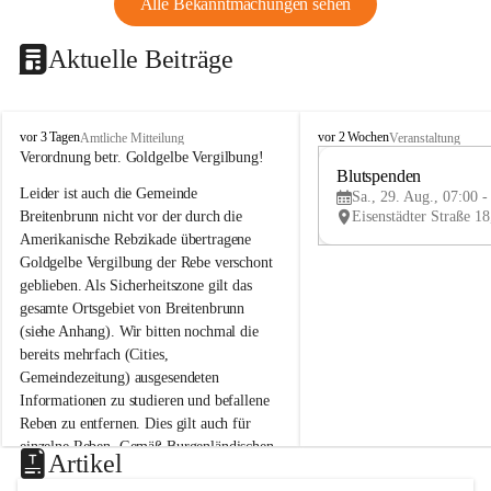
Alle Bekanntmachungen sehen
Aktuelle Beiträge
B
B
vor 3 Tagen
vor 2 Wochen
Amtliche Mitteilung
Veranstaltung
r
r
Verordnung betr. Goldgelbe Vergilbung!
e
e
Blutspenden
Leider ist auch die Gemeinde 
i
i
Sa., 29. Aug., 07:00 -
t
t
Breitenbrunn nicht vor der durch die 
e
e
Amerikanische Rebzikade übertragene 
n
n
Goldgelbe Vergilbung der Rebe verschont 
b
b
geblieben. Als Sicherheitszone gilt das 
r
r
gesamte Ortsgebiet von Breitenbrunn 
u
u
(siehe Anhang). Wir bitten nochmal die 
n
n
n
n
bereits mehrfach (Cities, 
a
a
Gemeindezeitung) ausgesendeten 
m
m
Informationen zu studieren und befallene 
N
N
Reben zu entfernen. Dies gilt auch für 
e
e
einzelne Reben. Gemäß Burgenländischen 
u
u
Artikel
Weinbaugesetz sind nicht gepflegte oder 
s
s