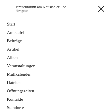
Breitenbrunn am Neusiedler See
Navigation
Breitenbrunn am Neusiedler See
Start
Amtstafel
Formulare
Beiträge
18 Schnellzugriffe
Artikel
Gemeindeservice
7 Schnellzugriffe
Alben
Veranstaltungen
+7
Müllkalender
Dateien
Öffnungszeiten
Kontakte
Hauptadresse
Standorte