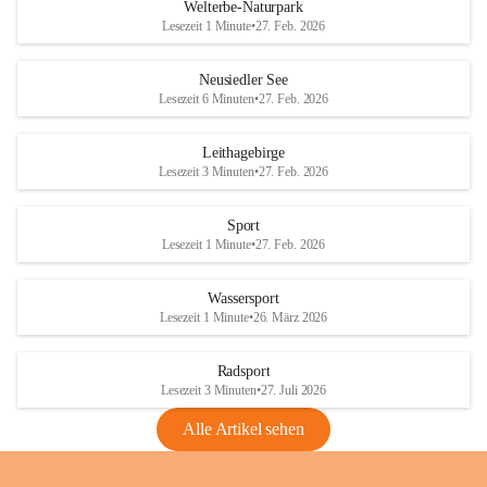
i
i
unzulässige Weingärten zu roden! Bitte 
Welterbe-Naturpark
e
e
helfen wir zusammen um unsere Winzer 
Lesezeit 1 Minute
•
27. Feb. 2026
d
d
vor den prognostizierten Ernteausfällen 
l
l
und den daraus folgenden wirtschaftlichen 
e
e
Neusiedler See
Schäden zu bewahren.
r
r
Lesezeit 6 Minuten
•
27. Feb. 2026
S
S
Verordnungen
e
e
Leithagebirge
04.08.2026
e
e
Lesezeit 3 Minuten
•
27. Feb. 2026
Maßnahmen zur Bekämpfung
der Goldgelben Vergilbung der
Sport
Rebe und der Amerikanischen
Lesezeit 1 Minute
•
27. Feb. 2026
Rebzikade
Anhang VBl. EU Nr. 18
Wassersport
_2026
Lesezeit 1 Minute
•
26. März 2026
1 Seite
•
1,4 MB
Radsport
VBl. EU Nr. 18_2026
Lesezeit 3 Minuten
•
27. Juli 2026
2 Seiten
•
2,1 MB
Alle Artikel sehen