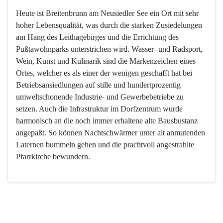
Heute ist Breitenbrunn am Neusiedler See ein Ort mit sehr 
hoher Lebensqualität, was durch die starken Zusiedelungen 
am Hang des Leithagebirges und die Errichtung des 
Pußtawohnparks unterstrichen wird. Wasser- und Radsport, 
Wein, Kunst und Kulinarik sind die Markenzeichen eines 
Ortes, welcher es als einer der wenigen geschafft hat bei 
Betriebsansiedlungen auf stille und hundertprozentig 
umweltschonende Industrie- und Gewerbebetriebe zu 
setzen. Auch die Infrastruktur im Dorfzentrum wurde 
harmonisch an die noch immer erhaltene alte Bausbustanz 
angepaßt. So können Nachtschwärmer unter alt anmutenden 
Laternen bummeln gehen und die prachtvoll angestrahlte 
Pfarrkirche bewundern.

Der Weinbau dominert heute nicht mehr, ist aber integrativer 
Bestandteil der Kultur des Ortes, da man hier schon lange 
von Massenweinbau auf Qualitätsweinbau umgestellt hat. 
So ist es auch nicht verwunderlich, dass eines der historisch 