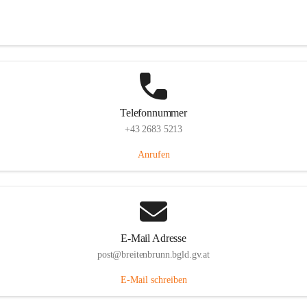
Eisenstädterstraße 18, 7091 Breitenbrunn am Neusiedler See, AUT
Auf Karte ansehen
Telefonnummer
+43 2683 5213
Anrufen
E-Mail Adresse
post@breitenbrunn.bgld.gv.at
E-Mail schreiben