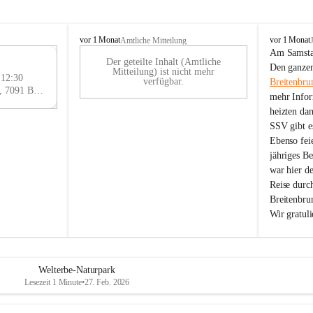
B
B
vor 1 Monat
vor 1 Monat
Amtliche Mitteilung
r
r
Am Samstag
Der geteilte Inhalt (Amtliche
e
e
29
Den ganzen
Mitteilung) ist nicht mehr
i
i
 12:30
AU
verfügbar.
Breitenbru
t
t
Eisenstädter Straße 18, 7091 Breitenbrunn am Neusiedler See, AUT
G
mehr Infor
e
e
heizten da
n
n
SSV gibt es
b
b
r
r
Ebenso feie
u
u
jähriges B
n
n
war hier d
n
n
Reise durc
a
a
Breitenbrun
m
m
Wir gratul
N
N
e
e
u
u
s
s
i
i
Welterbe-Naturpark
e
e
Lesezeit 1 Minute
•
27. Feb. 2026
d
d
l
l