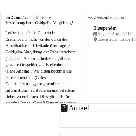
B
B
vor 2 Tagen
vor 2 Wochen
Amtliche Mitteilung
Veranstaltung
r
r
Verordnung betr. Goldgelbe Vergilbung!
e
e
Blutspenden
Leider ist auch die Gemeinde 
i
i
Sa., 29. Aug., 07:00 -
t
t
Breitenbrunn nicht vor der durch die 
e
e
Amerikanische Rebzikade übertragene 
n
n
Goldgelbe Vergilbung der Rebe verschont 
b
b
geblieben. Als Sicherheitszone gilt das 
r
r
gesamte Ortsgebiet von Breitenbrunn 
u
u
(siehe Anhang). Wir bitten nochmal die 
n
n
n
n
bereits mehrfach (Cities, 
a
a
Gemeindezeitung) ausgesendeten 
m
m
Informationen zu studieren und befallene 
N
N
Reben zu entfernen. Dies gilt auch für 
e
e
einzelne Reben. Gemäß Burgenländischen 
u
u
Artikel
Weinbaugesetz sind nicht gepflegte oder 
s
s
i
i
unzulässige Weingärten zu roden! Bitte 
e
e
helfen wir zusammen um unsere Winzer 
d
d
vor den prognostizierten Ernteausfällen 
l
l
und den daraus folgenden wirtschaftlichen 