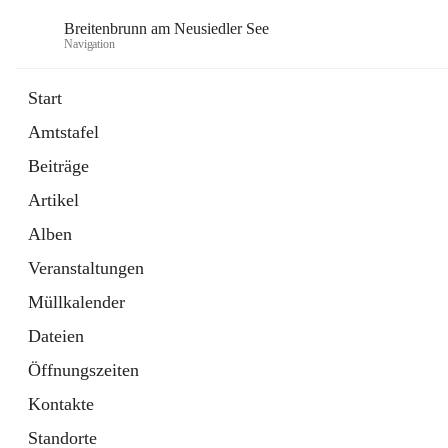
Breitenbrunn am Neusiedler See
Navigation
Start
Amtstafel
Formulare
Beiträge
18 Schnellzugriffe
Artikel
Gemeindeservice
7 Schnellzugriffe
Alben
Veranstaltungen
Müllkalender
Dateien
Öffnungszeiten
Kontakte
Standorte