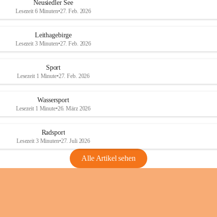
e
e
Neusiedler See
r
r
Lesezeit 6 Minuten
•
27. Feb. 2026
S
S
e
e
Leithagebirge
e
e
Lesezeit 3 Minuten
•
27. Feb. 2026
Sport
Lesezeit 1 Minute
•
27. Feb. 2026
Wassersport
Lesezeit 1 Minute
•
26. März 2026
Radsport
Lesezeit 3 Minuten
•
27. Juli 2026
Alle Artikel sehen