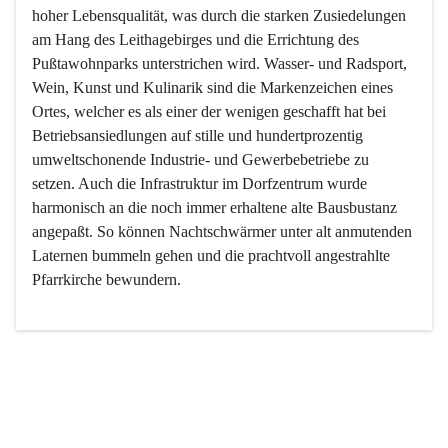
hoher Lebensqualität, was durch die starken Zusiedelungen 
am Hang des Leithagebirges und die Errichtung des 
Pußtawohnparks unterstrichen wird. Wasser- und Radsport, 
Wein, Kunst und Kulinarik sind die Markenzeichen eines 
Ortes, welcher es als einer der wenigen geschafft hat bei 
Betriebsansiedlungen auf stille und hundertprozentig 
umweltschonende Industrie- und Gewerbebetriebe zu 
setzen. Auch die Infrastruktur im Dorfzentrum wurde 
harmonisch an die noch immer erhaltene alte Bausbustanz 
angepaßt. So können Nachtschwärmer unter alt anmutenden 
Laternen bummeln gehen und die prachtvoll angestrahlte 
Pfarrkirche bewundern.

Der Weinbau dominert heute nicht mehr, ist aber integrativer 
Bestandteil der Kultur des Ortes, da man hier schon lange 
von Massenweinbau auf Qualitätsweinbau umgestellt hat. 
So ist es auch nicht verwunderlich, dass eines der historisch 
wertvollsten Gebäude die Ortsvinothek beherbergt und dass 
der Kellering ein beliebtes Ziel darstellt.
