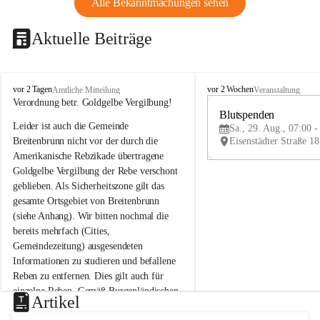
Alle Bekanntmachungen sehen
Aktuelle Beiträge
B
B
vor 2 Tagen
vor 2 Wochen
Amtliche Mitteilung
Veranstaltung
r
r
Verordnung betr. Goldgelbe Vergilbung!
e
e
Blutspenden
Leider ist auch die Gemeinde 
i
i
Sa., 29. Aug., 07:00 -
t
t
Breitenbrunn nicht vor der durch die 
e
e
Amerikanische Rebzikade übertragene 
n
n
Goldgelbe Vergilbung der Rebe verschont 
b
b
geblieben. Als Sicherheitszone gilt das 
r
r
gesamte Ortsgebiet von Breitenbrunn 
u
u
(siehe Anhang). Wir bitten nochmal die 
n
n
n
n
bereits mehrfach (Cities, 
a
a
Gemeindezeitung) ausgesendeten 
m
m
Informationen zu studieren und befallene 
N
N
Reben zu entfernen. Dies gilt auch für 
e
e
einzelne Reben. Gemäß Burgenländischen 
u
u
Artikel
Weinbaugesetz sind nicht gepflegte oder 
s
s