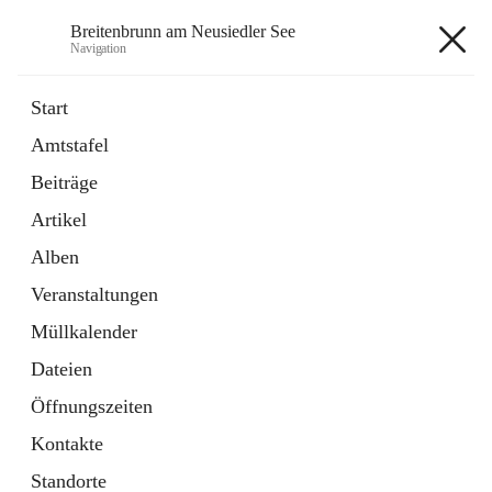
Breitenbrunn am Neusiedler See
Navigation
Breitenbrunn am Neusiedler See
Start
Amtstafel
Formulare
Beiträge
18 Schnellzugriffe
Artikel
Gemeindeservice
7 Schnellzugriffe
Alben
Veranstaltungen
+7
Müllkalender
Dateien
Öffnungszeiten
Kontakte
Hauptadresse
Standorte