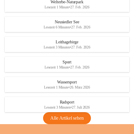
i
i
unzulässige Weingärten zu roden! Bitte 
Welterbe-Naturpark
e
e
helfen wir zusammen um unsere Winzer 
Lesezeit 1 Minute
•
27. Feb. 2026
d
d
vor den prognostizierten Ernteausfällen 
l
l
und den daraus folgenden wirtschaftlichen 
e
e
Neusiedler See
Schäden zu bewahren.
r
r
Lesezeit 6 Minuten
•
27. Feb. 2026
S
S
Verordnungen
e
e
Leithagebirge
04.08.2026
e
e
Lesezeit 3 Minuten
•
27. Feb. 2026
Maßnahmen zur Bekämpfung
der Goldgelben Vergilbung der
Sport
Rebe und der Amerikanischen
Lesezeit 1 Minute
•
27. Feb. 2026
Rebzikade
Anhang VBl. EU Nr. 18
Wassersport
_2026
Lesezeit 1 Minute
•
26. März 2026
1 Seite
•
1,4 MB
Radsport
VBl. EU Nr. 18_2026
Lesezeit 3 Minuten
•
27. Juli 2026
2 Seiten
•
2,1 MB
Alle Artikel sehen