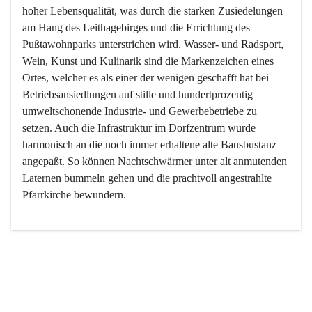
hoher Lebensqualität, was durch die starken Zusiedelungen 
am Hang des Leithagebirges und die Errichtung des 
Pußtawohnparks unterstrichen wird. Wasser- und Radsport, 
Wein, Kunst und Kulinarik sind die Markenzeichen eines 
Ortes, welcher es als einer der wenigen geschafft hat bei 
Betriebsansiedlungen auf stille und hundertprozentig 
umweltschonende Industrie- und Gewerbebetriebe zu 
setzen. Auch die Infrastruktur im Dorfzentrum wurde 
harmonisch an die noch immer erhaltene alte Bausbustanz 
angepaßt. So können Nachtschwärmer unter alt anmutenden 
Laternen bummeln gehen und die prachtvoll angestrahlte 
Pfarrkirche bewundern.

Der Weinbau dominert heute nicht mehr, ist aber integrativer 
Bestandteil der Kultur des Ortes, da man hier schon lange 
von Massenweinbau auf Qualitätsweinbau umgestellt hat. 
So ist es auch nicht verwunderlich, dass eines der historisch 
wertvollsten Gebäude die Ortsvinothek beherbergt und dass 
der Kellering ein beliebtes Ziel darstellt.
