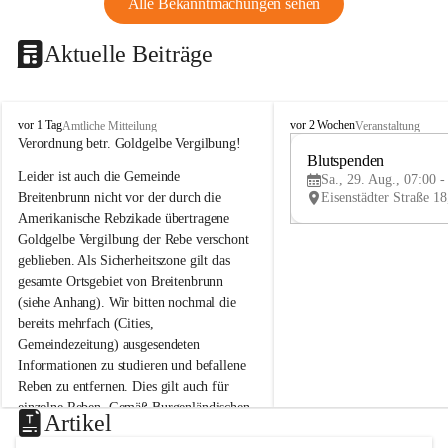
Alle Bekanntmachungen sehen
Aktuelle Beiträge
B
B
vor 1 Tag
vor 2 Wochen
Amtliche Mitteilung
Veranstaltung
r
r
Verordnung betr. Goldgelbe Vergilbung!
e
e
Blutspenden
Leider ist auch die Gemeinde 
i
i
Sa., 29. Aug., 07:00 -
t
t
Breitenbrunn nicht vor der durch die 
e
e
Amerikanische Rebzikade übertragene 
n
n
Goldgelbe Vergilbung der Rebe verschont 
b
b
geblieben. Als Sicherheitszone gilt das 
r
r
gesamte Ortsgebiet von Breitenbrunn 
u
u
(siehe Anhang). Wir bitten nochmal die 
n
n
n
n
bereits mehrfach (Cities, 
a
a
Gemeindezeitung) ausgesendeten 
m
m
Informationen zu studieren und befallene 
N
N
Reben zu entfernen. Dies gilt auch für 
e
e
einzelne Reben. Gemäß Burgenländischen 
u
u
Artikel
Weinbaugesetz sind nicht gepflegte oder 
s
s