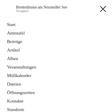
Breitenbrunn am Neusiedler See
Navigation
Breitenbrunn am Neusiedler See
Start
Amtstafel
Formulare
Beiträge
18 Schnellzugriffe
Artikel
Gemeindeservice
7 Schnellzugriffe
Alben
Veranstaltungen
+7
Müllkalender
Dateien
Öffnungszeiten
Kontakte
Hauptadresse
Standorte