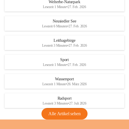
i
i
unzulässige Weingärten zu roden! Bitte 
Welterbe-Naturpark
e
e
helfen wir zusammen um unsere Winzer 
Lesezeit 1 Minute
•
27. Feb. 2026
d
d
vor den prognostizierten Ernteausfällen 
l
l
und den daraus folgenden wirtschaftlichen 
e
e
Neusiedler See
Schäden zu bewahren.
r
r
Lesezeit 6 Minuten
•
27. Feb. 2026
S
S
Verordnungen
e
e
Leithagebirge
04.08.2026
e
e
Lesezeit 3 Minuten
•
27. Feb. 2026
Maßnahmen zur Bekämpfung
der Goldgelben Vergilbung der
Sport
Rebe und der Amerikanischen
Lesezeit 1 Minute
•
27. Feb. 2026
Rebzikade
Anhang VBl. EU Nr. 18
Wassersport
_2026
Lesezeit 1 Minute
•
26. März 2026
1 Seite
•
1,4 MB
Radsport
VBl. EU Nr. 18_2026
Lesezeit 3 Minuten
•
27. Juli 2026
2 Seiten
•
2,1 MB
Alle Artikel sehen