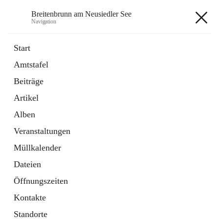
Breitenbrunn am Neusiedler See
Navigation
Breitenbrunn am Neusiedler See
Start
Amtstafel
Formulare
Beiträge
18 Schnellzugriffe
Artikel
Gemeindeservice
7 Schnellzugriffe
Alben
Veranstaltungen
+7
Müllkalender
Dateien
Öffnungszeiten
Kontakte
Hauptadresse
Standorte