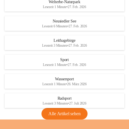
i
i
unzulässige Weingärten zu roden! Bitte 
Welterbe-Naturpark
e
e
helfen wir zusammen um unsere Winzer 
Lesezeit 1 Minute
•
27. Feb. 2026
d
d
vor den prognostizierten Ernteausfällen 
l
l
und den daraus folgenden wirtschaftlichen 
e
e
Neusiedler See
Schäden zu bewahren.
r
r
Lesezeit 6 Minuten
•
27. Feb. 2026
S
S
Verordnungen
e
e
Leithagebirge
04.08.2026
e
e
Lesezeit 3 Minuten
•
27. Feb. 2026
Maßnahmen zur Bekämpfung
der Goldgelben Vergilbung der
Sport
Rebe und der Amerikanischen
Lesezeit 1 Minute
•
27. Feb. 2026
Rebzikade
Anhang VBl. EU Nr. 18
Wassersport
_2026
Lesezeit 1 Minute
•
26. März 2026
1 Seite
•
1,4 MB
Radsport
VBl. EU Nr. 18_2026
Lesezeit 3 Minuten
•
27. Juli 2026
2 Seiten
•
2,1 MB
Alle Artikel sehen