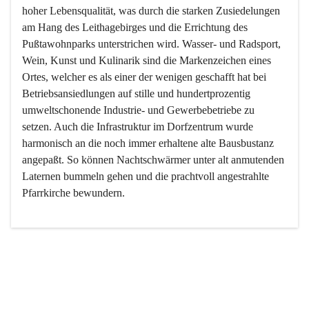
hoher Lebensqualität, was durch die starken Zusiedelungen 
am Hang des Leithagebirges und die Errichtung des 
Pußtawohnparks unterstrichen wird. Wasser- und Radsport, 
Wein, Kunst und Kulinarik sind die Markenzeichen eines 
Ortes, welcher es als einer der wenigen geschafft hat bei 
Betriebsansiedlungen auf stille und hundertprozentig 
umweltschonende Industrie- und Gewerbebetriebe zu 
setzen. Auch die Infrastruktur im Dorfzentrum wurde 
harmonisch an die noch immer erhaltene alte Bausbustanz 
angepaßt. So können Nachtschwärmer unter alt anmutenden 
Laternen bummeln gehen und die prachtvoll angestrahlte 
Pfarrkirche bewundern.

Der Weinbau dominert heute nicht mehr, ist aber integrativer 
Bestandteil der Kultur des Ortes, da man hier schon lange 
von Massenweinbau auf Qualitätsweinbau umgestellt hat. 
So ist es auch nicht verwunderlich, dass eines der historisch 
wertvollsten Gebäude die Ortsvinothek beherbergt und dass 
der Kellering ein beliebtes Ziel darstellt.
