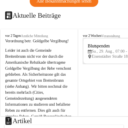
Alle Bekanntmachungen sehen
Aktuelle Beiträge
B
B
vor 2 Tagen
vor 2 Wochen
Amtliche Mitteilung
Veranstaltung
r
r
Verordnung betr. Goldgelbe Vergilbung!
e
e
Blutspenden
Leider ist auch die Gemeinde 
i
i
Sa., 29. Aug., 07:00 -
t
t
Breitenbrunn nicht vor der durch die 
e
e
Amerikanische Rebzikade übertragene 
n
n
Goldgelbe Vergilbung der Rebe verschont 
b
b
geblieben. Als Sicherheitszone gilt das 
r
r
gesamte Ortsgebiet von Breitenbrunn 
u
u
(siehe Anhang). Wir bitten nochmal die 
n
n
n
n
bereits mehrfach (Cities, 
a
a
Gemeindezeitung) ausgesendeten 
m
m
Informationen zu studieren und befallene 
N
N
Reben zu entfernen. Dies gilt auch für 
e
e
einzelne Reben. Gemäß Burgenländischen 
u
u
Artikel
Weinbaugesetz sind nicht gepflegte oder 
s
s