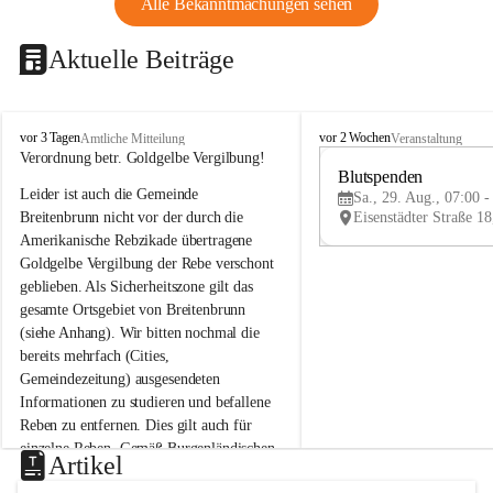
Alle Bekanntmachungen sehen
Aktuelle Beiträge
B
B
vor 3 Tagen
vor 2 Wochen
Amtliche Mitteilung
Veranstaltung
r
r
Verordnung betr. Goldgelbe Vergilbung!
e
e
Blutspenden
Leider ist auch die Gemeinde 
i
i
Sa., 29. Aug., 07:00 -
t
t
Breitenbrunn nicht vor der durch die 
e
e
Amerikanische Rebzikade übertragene 
n
n
Goldgelbe Vergilbung der Rebe verschont 
b
b
geblieben. Als Sicherheitszone gilt das 
r
r
gesamte Ortsgebiet von Breitenbrunn 
u
u
(siehe Anhang). Wir bitten nochmal die 
n
n
n
n
bereits mehrfach (Cities, 
a
a
Gemeindezeitung) ausgesendeten 
m
m
Informationen zu studieren und befallene 
N
N
Reben zu entfernen. Dies gilt auch für 
e
e
einzelne Reben. Gemäß Burgenländischen 
u
u
Artikel
Weinbaugesetz sind nicht gepflegte oder 
s
s