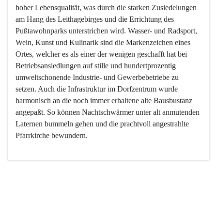
hoher Lebensqualität, was durch die starken Zusiedelungen 
am Hang des Leithagebirges und die Errichtung des 
Pußtawohnparks unterstrichen wird. Wasser- und Radsport, 
Wein, Kunst und Kulinarik sind die Markenzeichen eines 
Ortes, welcher es als einer der wenigen geschafft hat bei 
Betriebsansiedlungen auf stille und hundertprozentig 
umweltschonende Industrie- und Gewerbebetriebe zu 
setzen. Auch die Infrastruktur im Dorfzentrum wurde 
harmonisch an die noch immer erhaltene alte Bausbustanz 
angepaßt. So können Nachtschwärmer unter alt anmutenden 
Laternen bummeln gehen und die prachtvoll angestrahlte 
Pfarrkirche bewundern.

Der Weinbau dominert heute nicht mehr, ist aber integrativer 
Bestandteil der Kultur des Ortes, da man hier schon lange 
von Massenweinbau auf Qualitätsweinbau umgestellt hat. 
So ist es auch nicht verwunderlich, dass eines der historisch 
wertvollsten Gebäude die Ortsvinothek beherbergt und dass 
der Kellering ein beliebtes Ziel darstellt.
