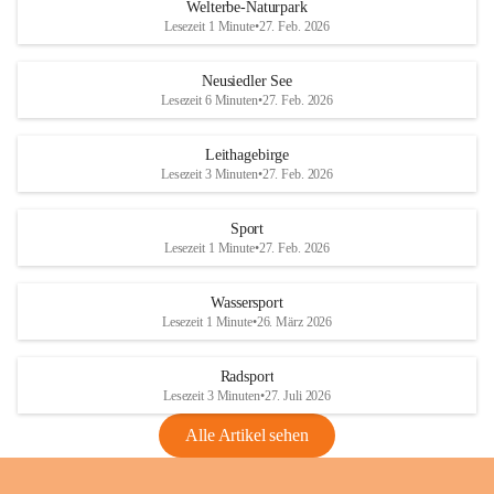
i
i
unzulässige Weingärten zu roden! Bitte 
Welterbe-Naturpark
e
e
helfen wir zusammen um unsere Winzer 
Lesezeit 1 Minute
•
27. Feb. 2026
d
d
vor den prognostizierten Ernteausfällen 
l
l
und den daraus folgenden wirtschaftlichen 
e
e
Neusiedler See
Schäden zu bewahren.
r
r
Lesezeit 6 Minuten
•
27. Feb. 2026
S
S
Verordnungen
e
e
Leithagebirge
04.08.2026
e
e
Lesezeit 3 Minuten
•
27. Feb. 2026
Maßnahmen zur Bekämpfung
der Goldgelben Vergilbung der
Sport
Rebe und der Amerikanischen
Lesezeit 1 Minute
•
27. Feb. 2026
Rebzikade
Anhang VBl. EU Nr. 18
Wassersport
_2026
Lesezeit 1 Minute
•
26. März 2026
1 Seite
•
1,4 MB
Radsport
VBl. EU Nr. 18_2026
Lesezeit 3 Minuten
•
27. Juli 2026
2 Seiten
•
2,1 MB
Alle Artikel sehen