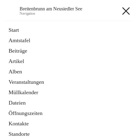
Breitenbrunn am Neusiedler See
Navigation
Breitenbrunn am Neusiedler See
Start
Amtstafel
Formulare
Beiträge
18 Schnellzugriffe
Artikel
Gemeindeservice
7 Schnellzugriffe
Alben
Veranstaltungen
+7
Müllkalender
Dateien
Öffnungszeiten
Kontakte
Hauptadresse
Standorte