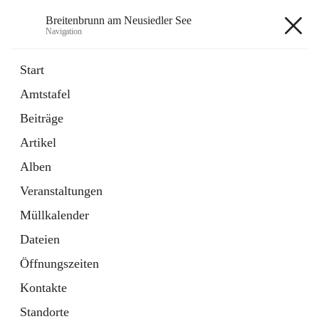
Breitenbrunn am Neusiedler See
Navigation
Breitenbrunn am Neusiedler See
Start
Amtstafel
Formulare
Beiträge
18 Schnellzugriffe
Artikel
Gemeindeservice
7 Schnellzugriffe
Alben
Veranstaltungen
+7
Müllkalender
Dateien
Öffnungszeiten
Kontakte
Hauptadresse
Standorte