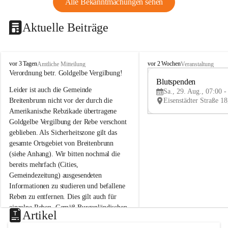
Alle Bekanntmachungen sehen
Aktuelle Beiträge
B
B
vor 3 Tagen
vor 2 Wochen
Amtliche Mitteilung
Veranstaltung
r
r
Verordnung betr. Goldgelbe Vergilbung!
e
e
Blutspenden
Leider ist auch die Gemeinde 
i
i
Sa., 29. Aug., 07:00 -
t
t
Breitenbrunn nicht vor der durch die 
e
e
Amerikanische Rebzikade übertragene 
n
n
Goldgelbe Vergilbung der Rebe verschont 
b
b
geblieben. Als Sicherheitszone gilt das 
r
r
gesamte Ortsgebiet von Breitenbrunn 
u
u
(siehe Anhang). Wir bitten nochmal die 
n
n
n
n
bereits mehrfach (Cities, 
a
a
Gemeindezeitung) ausgesendeten 
m
m
Informationen zu studieren und befallene 
N
N
Reben zu entfernen. Dies gilt auch für 
e
e
einzelne Reben. Gemäß Burgenländischen 
u
u
Artikel
Weinbaugesetz sind nicht gepflegte oder 
s
s