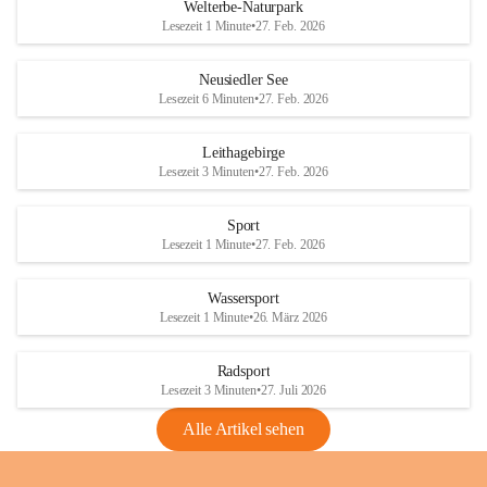
i
i
unzulässige Weingärten zu roden! Bitte 
Welterbe-Naturpark
e
e
helfen wir zusammen um unsere Winzer 
Lesezeit 1 Minute
•
27. Feb. 2026
d
d
vor den prognostizierten Ernteausfällen 
l
l
und den daraus folgenden wirtschaftlichen 
e
e
Neusiedler See
Schäden zu bewahren.
r
r
Lesezeit 6 Minuten
•
27. Feb. 2026
S
S
Verordnungen
e
e
Leithagebirge
04.08.2026
e
e
Lesezeit 3 Minuten
•
27. Feb. 2026
Maßnahmen zur Bekämpfung
der Goldgelben Vergilbung der
Sport
Rebe und der Amerikanischen
Lesezeit 1 Minute
•
27. Feb. 2026
Rebzikade
Anhang VBl. EU Nr. 18
Wassersport
_2026
Lesezeit 1 Minute
•
26. März 2026
1 Seite
•
1,4 MB
Radsport
VBl. EU Nr. 18_2026
Lesezeit 3 Minuten
•
27. Juli 2026
2 Seiten
•
2,1 MB
Alle Artikel sehen