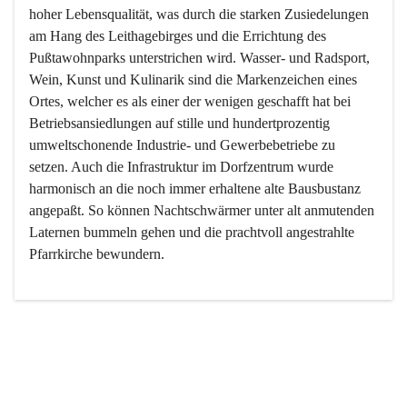
hoher Lebensqualität, was durch die starken Zusiedelungen 
am Hang des Leithagebirges und die Errichtung des 
Pußtawohnparks unterstrichen wird. Wasser- und Radsport, 
Wein, Kunst und Kulinarik sind die Markenzeichen eines 
Ortes, welcher es als einer der wenigen geschafft hat bei 
Betriebsansiedlungen auf stille und hundertprozentig 
umweltschonende Industrie- und Gewerbebetriebe zu 
setzen. Auch die Infrastruktur im Dorfzentrum wurde 
harmonisch an die noch immer erhaltene alte Bausbustanz 
angepaßt. So können Nachtschwärmer unter alt anmutenden 
Laternen bummeln gehen und die prachtvoll angestrahlte 
Pfarrkirche bewundern.

Der Weinbau dominert heute nicht mehr, ist aber integrativer 
Bestandteil der Kultur des Ortes, da man hier schon lange 
von Massenweinbau auf Qualitätsweinbau umgestellt hat. 
So ist es auch nicht verwunderlich, dass eines der historisch 
wertvollsten Gebäude die Ortsvinothek beherbergt und dass 
der Kellering ein beliebtes Ziel darstellt.
