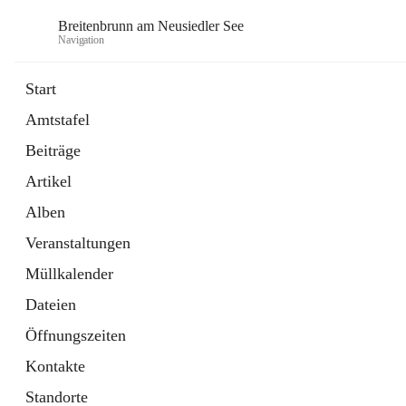
Breitenbrunn am Neusiedler See
Navigation
Start
Amtstafel
Formulare
Beiträge
18 Schnellzugriffe
Artikel
Gemeindeservice
7 Schnellzugriffe
Alben
Veranstaltungen
Müllkalender
Dateien
Öffnungszeiten
Kontakte
Standorte