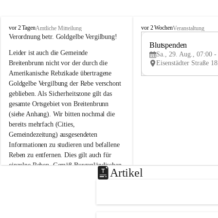
B
B
vor 2 Tagen
vor 2 Wochen
Amtliche Mitteilung
Veranstaltung
r
r
Verordnung betr. Goldgelbe Vergilbung!
e
e
Blutspenden
Leider ist auch die Gemeinde 
i
i
Sa., 29. Aug., 07:00 -
t
t
Breitenbrunn nicht vor der durch die 
e
e
Amerikanische Rebzikade übertragene 
n
n
Goldgelbe Vergilbung der Rebe verschont 
b
b
geblieben. Als Sicherheitszone gilt das 
r
r
gesamte Ortsgebiet von Breitenbrunn 
u
u
(siehe Anhang). Wir bitten nochmal die 
n
n
n
n
bereits mehrfach (Cities, 
a
a
Gemeindezeitung) ausgesendeten 
m
m
Informationen zu studieren und befallene 
N
N
Reben zu entfernen. Dies gilt auch für 
e
e
einzelne Reben. Gemäß Burgenländischen 
u
u
Artikel
Weinbaugesetz sind nicht gepflegte oder 
s
s
i
i
unzulässige Weingärten zu roden! Bitte 
e
e
helfen wir zusammen um unsere Winzer 
d
d
vor den prognostizierten Ernteausfällen 
l
l
und den daraus folgenden wirtschaftlichen 