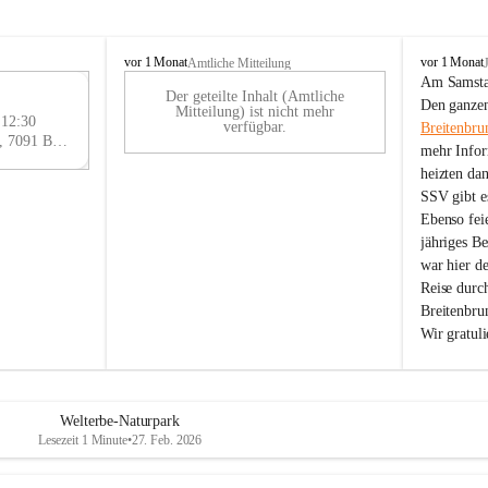
B
B
vor 1 Monat
vor 1 Monat
Amtliche Mitteilung
r
r
Am Samstag
Der geteilte Inhalt (Amtliche
e
e
29
Den ganzen
Mitteilung) ist nicht mehr
i
i
 12:30
AU
verfügbar.
Breitenbru
t
t
Eisenstädter Straße 18, 7091 Breitenbrunn am Neusiedler See, AUT
G
mehr Infor
e
e
heizten da
n
n
SSV gibt es
b
b
r
r
Ebenso feie
u
u
jähriges B
n
n
war hier d
n
n
Reise durc
a
a
Breitenbrun
m
m
Wir gratul
N
N
e
e
u
u
s
s
i
i
Welterbe-Naturpark
e
e
Lesezeit 1 Minute
•
27. Feb. 2026
d
d
l
l