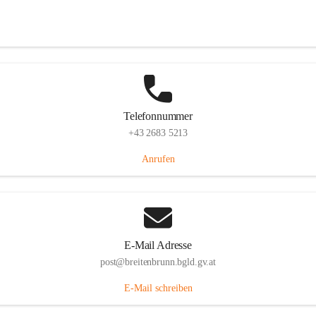
Eisenstädterstraße 18, 7091 Breitenbrunn am Neusiedler See, AUT
Auf Karte ansehen
Telefonnummer
+43 2683 5213
Anrufen
E-Mail Adresse
post@breitenbrunn.bgld.gv.at
E-Mail schreiben