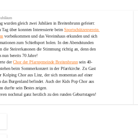
Jubiläum
 wurden gleich zwei Jubiläen in Breitenbrunn gefeiert: 
 Tag über konnten Interessierte beim 
Sportschützenverein 
nn
 vorbeikommen und das Vereinshaus erkunden und sich 
mationen zum Schießsport holen. In den Abendstunden 
nn die Steirerkanonen die Stimmung richtig an, denn den 
 nun bereits 70 Jahre!
rte der 
Chor der Pfarrgemeinde Breitenbrunn
 sein 40-
estehen beim Sommerkonzert in der Pfarrkirche. Zu Gast 
er Kolping Chor aus Linz, der sich momentan auf einer 
h das Burgenland befindet. Auch der Kids Pop Chor aus 
n durfte sein Bestes zeigen.
ieren nochmal ganz herzlich zu den runden Geburtstagen!