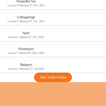
e
e
Neusiedler See
r
r
Lesezeit 6 Minuten
•
27. Feb. 2026
S
S
e
e
Leithagebirge
e
e
Lesezeit 3 Minuten
•
27. Feb. 2026
Sport
Lesezeit 1 Minute
•
27. Feb. 2026
Wassersport
Lesezeit 1 Minute
•
26. März 2026
Radsport
Lesezeit 3 Minuten
•
27. Juli 2026
Alle Artikel sehen