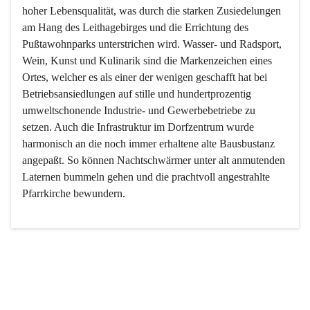
hoher Lebensqualität, was durch die starken Zusiedelungen 
am Hang des Leithagebirges und die Errichtung des 
Pußtawohnparks unterstrichen wird. Wasser- und Radsport, 
Wein, Kunst und Kulinarik sind die Markenzeichen eines 
Ortes, welcher es als einer der wenigen geschafft hat bei 
Betriebsansiedlungen auf stille und hundertprozentig 
umweltschonende Industrie- und Gewerbebetriebe zu 
setzen. Auch die Infrastruktur im Dorfzentrum wurde 
harmonisch an die noch immer erhaltene alte Bausbustanz 
angepaßt. So können Nachtschwärmer unter alt anmutenden 
Laternen bummeln gehen und die prachtvoll angestrahlte 
Pfarrkirche bewundern.

Der Weinbau dominert heute nicht mehr, ist aber integrativer 
Bestandteil der Kultur des Ortes, da man hier schon lange 
von Massenweinbau auf Qualitätsweinbau umgestellt hat. 
So ist es auch nicht verwunderlich, dass eines der historisch 
wertvollsten Gebäude die Ortsvinothek beherbergt und dass 
der Kellering ein beliebtes Ziel darstellt.
