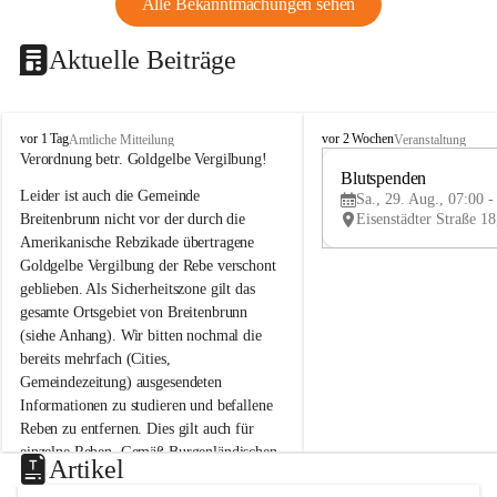
Alle Bekanntmachungen sehen
Aktuelle Beiträge
B
B
vor 1 Tag
vor 2 Wochen
Amtliche Mitteilung
Veranstaltung
r
r
Verordnung betr. Goldgelbe Vergilbung!
e
e
Blutspenden
Leider ist auch die Gemeinde 
i
i
Sa., 29. Aug., 07:00 -
t
t
Breitenbrunn nicht vor der durch die 
e
e
Amerikanische Rebzikade übertragene 
n
n
Goldgelbe Vergilbung der Rebe verschont 
b
b
geblieben. Als Sicherheitszone gilt das 
r
r
gesamte Ortsgebiet von Breitenbrunn 
u
u
(siehe Anhang). Wir bitten nochmal die 
n
n
n
n
bereits mehrfach (Cities, 
a
a
Gemeindezeitung) ausgesendeten 
m
m
Informationen zu studieren und befallene 
N
N
Reben zu entfernen. Dies gilt auch für 
e
e
einzelne Reben. Gemäß Burgenländischen 
u
u
Artikel
Weinbaugesetz sind nicht gepflegte oder 
s
s