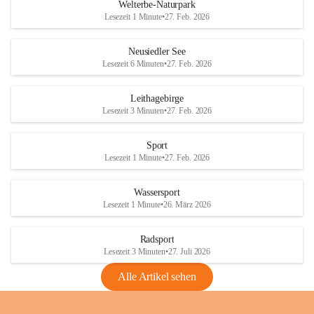
i
i
unzulässige Weingärten zu roden! Bitte 
Welterbe-Naturpark
e
e
helfen wir zusammen um unsere Winzer 
Lesezeit 1 Minute
•
27. Feb. 2026
d
d
vor den prognostizierten Ernteausfällen 
l
l
und den daraus folgenden wirtschaftlichen 
e
e
Neusiedler See
Schäden zu bewahren.
r
r
Lesezeit 6 Minuten
•
27. Feb. 2026
S
S
Verordnungen
e
e
Leithagebirge
04.08.2026
e
e
Lesezeit 3 Minuten
•
27. Feb. 2026
Maßnahmen zur Bekämpfung
der Goldgelben Vergilbung der
Sport
Rebe und der Amerikanischen
Lesezeit 1 Minute
•
27. Feb. 2026
Rebzikade
Anhang VBl. EU Nr. 18
Wassersport
_2026
Lesezeit 1 Minute
•
26. März 2026
1 Seite
•
1,4 MB
Radsport
VBl. EU Nr. 18_2026
Lesezeit 3 Minuten
•
27. Juli 2026
2 Seiten
•
2,1 MB
Alle Artikel sehen