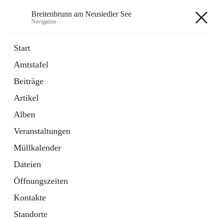
Breitenbrunn am Neusiedler See
Navigation
Breitenbrunn am Neusiedler See
Start
Amtstafel
Formulare
Beiträge
18 Schnellzugriffe
Artikel
Gemeindeservice
7 Schnellzugriffe
Alben
Veranstaltungen
+7
Müllkalender
Dateien
Öffnungszeiten
Kontakte
Hauptadresse
Standorte