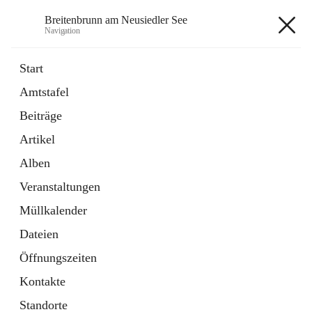
Breitenbrunn am Neusiedler See
Navigation
Breitenbrunn am Neusiedler See
Start
Amtstafel
Formulare
Beiträge
18 Schnellzugriffe
Artikel
Gemeindeservice
7 Schnellzugriffe
Alben
Veranstaltungen
+7
Müllkalender
Dateien
Öffnungszeiten
Kontakte
Hauptadresse
Standorte