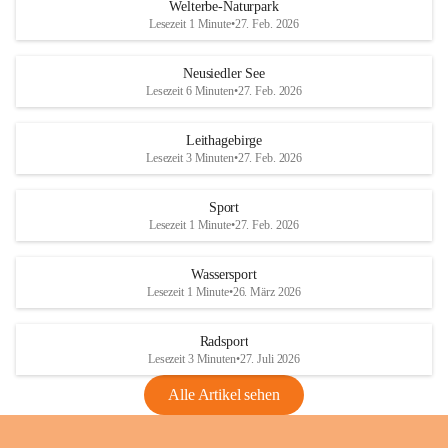
i
i
unzulässige Weingärten zu roden! Bitte 
Welterbe-Naturpark
e
e
helfen wir zusammen um unsere Winzer 
Lesezeit 1 Minute
•
27. Feb. 2026
d
d
vor den prognostizierten Ernteausfällen 
l
l
und den daraus folgenden wirtschaftlichen 
e
e
Neusiedler See
Schäden zu bewahren.
r
r
Lesezeit 6 Minuten
•
27. Feb. 2026
S
S
Verordnungen
e
e
Leithagebirge
04.08.2026
e
e
Lesezeit 3 Minuten
•
27. Feb. 2026
Maßnahmen zur Bekämpfung
der Goldgelben Vergilbung der
Sport
Rebe und der Amerikanischen
Lesezeit 1 Minute
•
27. Feb. 2026
Rebzikade
Anhang VBl. EU Nr. 18
Wassersport
_2026
Lesezeit 1 Minute
•
26. März 2026
1 Seite
•
1,4 MB
Radsport
VBl. EU Nr. 18_2026
Lesezeit 3 Minuten
•
27. Juli 2026
2 Seiten
•
2,1 MB
Alle Artikel sehen