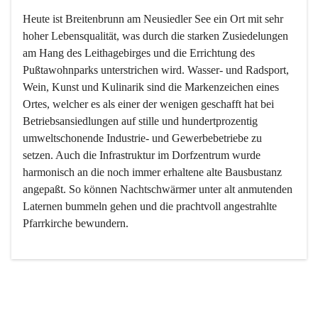
Heute ist Breitenbrunn am Neusiedler See ein Ort mit sehr 
hoher Lebensqualität, was durch die starken Zusiedelungen 
am Hang des Leithagebirges und die Errichtung des 
Pußtawohnparks unterstrichen wird. Wasser- und Radsport, 
Wein, Kunst und Kulinarik sind die Markenzeichen eines 
Ortes, welcher es als einer der wenigen geschafft hat bei 
Betriebsansiedlungen auf stille und hundertprozentig 
umweltschonende Industrie- und Gewerbebetriebe zu 
setzen. Auch die Infrastruktur im Dorfzentrum wurde 
harmonisch an die noch immer erhaltene alte Bausbustanz 
angepaßt. So können Nachtschwärmer unter alt anmutenden 
Laternen bummeln gehen und die prachtvoll angestrahlte 
Pfarrkirche bewundern.

Der Weinbau dominert heute nicht mehr, ist aber integrativer 
Bestandteil der Kultur des Ortes, da man hier schon lange 
von Massenweinbau auf Qualitätsweinbau umgestellt hat. 
So ist es auch nicht verwunderlich, dass eines der historisch 