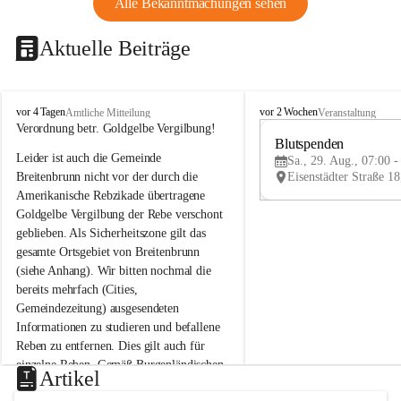
Alle Bekanntmachungen sehen
Aktuelle Beiträge
B
B
vor 4 Tagen
vor 2 Wochen
Amtliche Mitteilung
Veranstaltung
r
r
Verordnung betr. Goldgelbe Vergilbung!
e
e
Blutspenden
Leider ist auch die Gemeinde 
i
i
Sa., 29. Aug., 07:00 -
t
t
Breitenbrunn nicht vor der durch die 
e
e
Amerikanische Rebzikade übertragene 
n
n
Goldgelbe Vergilbung der Rebe verschont 
b
b
geblieben. Als Sicherheitszone gilt das 
r
r
gesamte Ortsgebiet von Breitenbrunn 
u
u
(siehe Anhang). Wir bitten nochmal die 
n
n
n
n
bereits mehrfach (Cities, 
a
a
Gemeindezeitung) ausgesendeten 
m
m
Informationen zu studieren und befallene 
N
N
Reben zu entfernen. Dies gilt auch für 
e
e
einzelne Reben. Gemäß Burgenländischen 
u
u
Artikel
Weinbaugesetz sind nicht gepflegte oder 
s
s