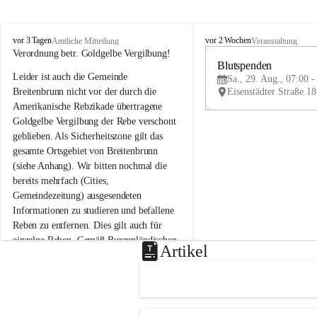
B
B
vor 3 Tagen
vor 2 Wochen
Amtliche Mitteilung
Veranstaltung
r
r
Verordnung betr. Goldgelbe Vergilbung!
e
e
Blutspenden
Leider ist auch die Gemeinde 
i
i
Sa., 29. Aug., 07:00 -
t
t
Breitenbrunn nicht vor der durch die 
e
e
Amerikanische Rebzikade übertragene 
n
n
Goldgelbe Vergilbung der Rebe verschont 
b
b
geblieben. Als Sicherheitszone gilt das 
r
r
gesamte Ortsgebiet von Breitenbrunn 
u
u
(siehe Anhang). Wir bitten nochmal die 
n
n
n
n
bereits mehrfach (Cities, 
a
a
Gemeindezeitung) ausgesendeten 
m
m
Informationen zu studieren und befallene 
N
N
Reben zu entfernen. Dies gilt auch für 
e
e
einzelne Reben. Gemäß Burgenländischen 
u
u
Artikel
Weinbaugesetz sind nicht gepflegte oder 
s
s
i
i
unzulässige Weingärten zu roden! Bitte 
e
e
helfen wir zusammen um unsere Winzer 
d
d
vor den prognostizierten Ernteausfällen 
l
l
und den daraus folgenden wirtschaftlichen 