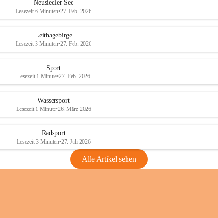
e
e
Neusiedler See
r
r
Lesezeit 6 Minuten
•
27. Feb. 2026
S
S
e
e
Leithagebirge
e
e
Lesezeit 3 Minuten
•
27. Feb. 2026
Sport
Lesezeit 1 Minute
•
27. Feb. 2026
Wassersport
Lesezeit 1 Minute
•
26. März 2026
Radsport
Lesezeit 3 Minuten
•
27. Juli 2026
Alle Artikel sehen