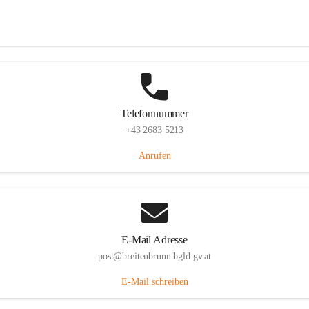
Eisenstädterstraße 18, 7091 Breitenbrunn am Neusiedler See, AUT
Auf Karte ansehen
Telefonnummer
+43 2683 5213
Anrufen
E-Mail Adresse
post@breitenbrunn.bgld.gv.at
E-Mail schreiben