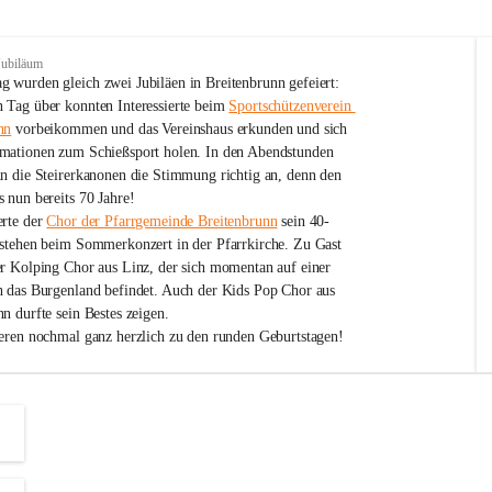
Jubiläum
 wurden gleich zwei Jubiläen in Breitenbrunn gefeiert: 
 Tag über konnten Interessierte beim 
Sportschützenverein 
nn
 vorbeikommen und das Vereinshaus erkunden und sich 
mationen zum Schießsport holen. In den Abendstunden 
nn die Steirerkanonen die Stimmung richtig an, denn den 
 nun bereits 70 Jahre!
rte der 
Chor der Pfarrgemeinde Breitenbrunn
 sein 40-
estehen beim Sommerkonzert in der Pfarrkirche. Zu Gast 
er Kolping Chor aus Linz, der sich momentan auf einer 
h das Burgenland befindet. Auch der Kids Pop Chor aus 
n durfte sein Bestes zeigen.
ieren nochmal ganz herzlich zu den runden Geburtstagen!