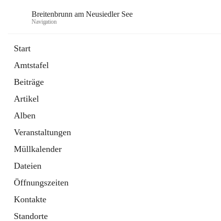
Breitenbrunn am Neusiedler See
Navigation
Start
Amtstafel
Formulare
Beiträge
18 Schnellzugriffe
Artikel
Gemeindeservice
7 Schnellzugriffe
Alben
Veranstaltungen
Müllkalender
Dateien
Öffnungszeiten
Kontakte
Standorte