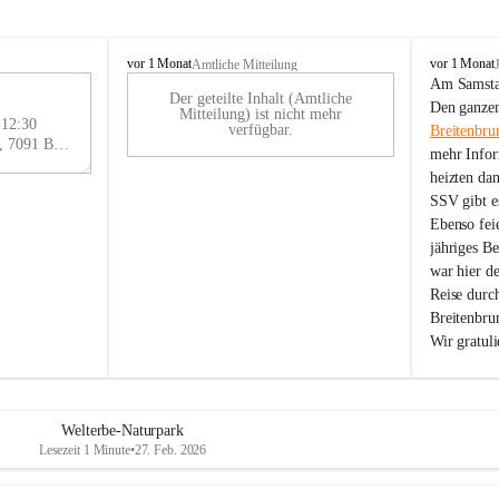
B
B
vor 1 Monat
vor 1 Monat
Amtliche Mitteilung
r
r
Am Samstag
Der geteilte Inhalt (Amtliche
e
e
29
Den ganzen
Mitteilung) ist nicht mehr
i
i
 12:30
AU
verfügbar.
Breitenbru
t
t
Eisenstädter Straße 18, 7091 Breitenbrunn am Neusiedler See, AUT
G
mehr Infor
e
e
heizten da
n
n
SSV gibt es
b
b
r
r
Ebenso feie
u
u
jähriges B
n
n
war hier d
n
n
Reise durc
a
a
Breitenbrun
m
m
Wir gratul
N
N
e
e
u
u
s
s
i
i
Welterbe-Naturpark
e
e
Lesezeit 1 Minute
•
27. Feb. 2026
d
d
l
l