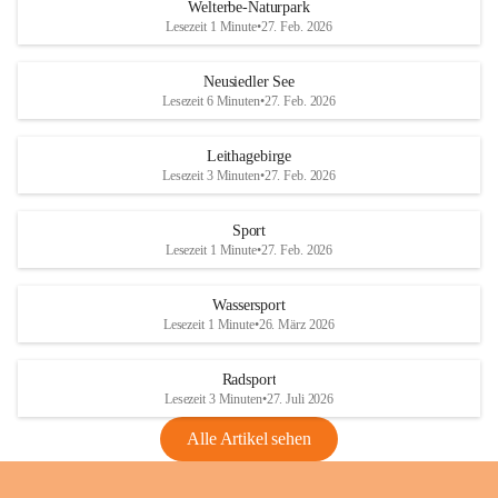
i
i
unzulässige Weingärten zu roden! Bitte 
Welterbe-Naturpark
e
e
helfen wir zusammen um unsere Winzer 
Lesezeit 1 Minute
•
27. Feb. 2026
d
d
vor den prognostizierten Ernteausfällen 
l
l
und den daraus folgenden wirtschaftlichen 
e
e
Neusiedler See
Schäden zu bewahren.
r
r
Lesezeit 6 Minuten
•
27. Feb. 2026
S
S
Verordnungen
e
e
Leithagebirge
04.08.2026
e
e
Lesezeit 3 Minuten
•
27. Feb. 2026
Maßnahmen zur Bekämpfung
der Goldgelben Vergilbung der
Sport
Rebe und der Amerikanischen
Lesezeit 1 Minute
•
27. Feb. 2026
Rebzikade
Anhang VBl. EU Nr. 18
Wassersport
_2026
Lesezeit 1 Minute
•
26. März 2026
1 Seite
•
1,4 MB
Radsport
VBl. EU Nr. 18_2026
Lesezeit 3 Minuten
•
27. Juli 2026
2 Seiten
•
2,1 MB
Alle Artikel sehen