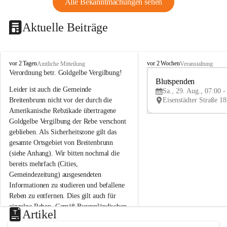
Alle Bekanntmachungen sehen
Aktuelle Beiträge
B
B
vor 2 Tagen
vor 2 Wochen
Amtliche Mitteilung
Veranstaltung
r
r
Verordnung betr. Goldgelbe Vergilbung!
e
e
Blutspenden
Leider ist auch die Gemeinde 
i
i
Sa., 29. Aug., 07:00 -
t
t
Breitenbrunn nicht vor der durch die 
e
e
Amerikanische Rebzikade übertragene 
n
n
Goldgelbe Vergilbung der Rebe verschont 
b
b
geblieben. Als Sicherheitszone gilt das 
r
r
gesamte Ortsgebiet von Breitenbrunn 
u
u
(siehe Anhang). Wir bitten nochmal die 
n
n
n
n
bereits mehrfach (Cities, 
a
a
Gemeindezeitung) ausgesendeten 
m
m
Informationen zu studieren und befallene 
N
N
Reben zu entfernen. Dies gilt auch für 
e
e
einzelne Reben. Gemäß Burgenländischen 
u
u
Artikel
Weinbaugesetz sind nicht gepflegte oder 
s
s