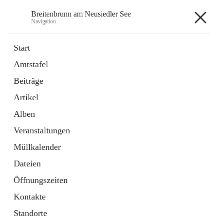
Breitenbrunn am Neusiedler See
Navigation
Breitenbrunn am Neusiedler See
Start
Amtstafel
Formulare
Beiträge
18 Schnellzugriffe
Artikel
Gemeindeservice
7 Schnellzugriffe
Alben
Veranstaltungen
+7
Müllkalender
Dateien
Öffnungszeiten
Kontakte
Hauptadresse
Standorte