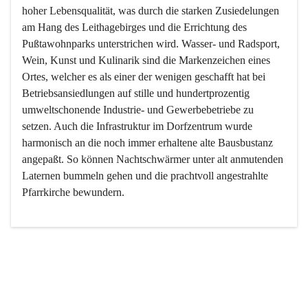
hoher Lebensqualität, was durch die starken Zusiedelungen 
am Hang des Leithagebirges und die Errichtung des 
Pußtawohnparks unterstrichen wird. Wasser- und Radsport, 
Wein, Kunst und Kulinarik sind die Markenzeichen eines 
Ortes, welcher es als einer der wenigen geschafft hat bei 
Betriebsansiedlungen auf stille und hundertprozentig 
umweltschonende Industrie- und Gewerbebetriebe zu 
setzen. Auch die Infrastruktur im Dorfzentrum wurde 
harmonisch an die noch immer erhaltene alte Bausbustanz 
angepaßt. So können Nachtschwärmer unter alt anmutenden 
Laternen bummeln gehen und die prachtvoll angestrahlte 
Pfarrkirche bewundern.

Der Weinbau dominert heute nicht mehr, ist aber integrativer 
Bestandteil der Kultur des Ortes, da man hier schon lange 
von Massenweinbau auf Qualitätsweinbau umgestellt hat. 
So ist es auch nicht verwunderlich, dass eines der historisch 
wertvollsten Gebäude die Ortsvinothek beherbergt und dass 
der Kellering ein beliebtes Ziel darstellt.
