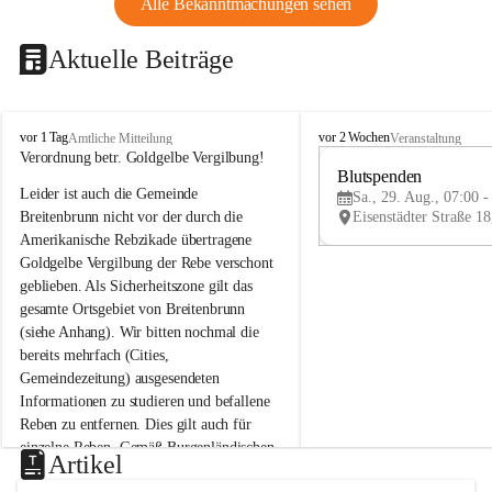
Alle Bekanntmachungen sehen
Aktuelle Beiträge
B
B
vor 1 Tag
vor 2 Wochen
Amtliche Mitteilung
Veranstaltung
r
r
Verordnung betr. Goldgelbe Vergilbung!
e
e
Blutspenden
Leider ist auch die Gemeinde 
i
i
Sa., 29. Aug., 07:00 -
t
t
Breitenbrunn nicht vor der durch die 
e
e
Amerikanische Rebzikade übertragene 
n
n
Goldgelbe Vergilbung der Rebe verschont 
b
b
geblieben. Als Sicherheitszone gilt das 
r
r
gesamte Ortsgebiet von Breitenbrunn 
u
u
(siehe Anhang). Wir bitten nochmal die 
n
n
n
n
bereits mehrfach (Cities, 
a
a
Gemeindezeitung) ausgesendeten 
m
m
Informationen zu studieren und befallene 
N
N
Reben zu entfernen. Dies gilt auch für 
e
e
einzelne Reben. Gemäß Burgenländischen 
u
u
Artikel
Weinbaugesetz sind nicht gepflegte oder 
s
s