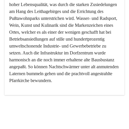
hoher Lebensqualität, was durch die starken Zusiedelungen 
am Hang des Leithagebirges und die Errichtung des 
Pußtawohnparks unterstrichen wird. Wasser- und Radsport, 
Wein, Kunst und Kulinarik sind die Markenzeichen eines 
Ortes, welcher es als einer der wenigen geschafft hat bei 
Betriebsansiedlungen auf stille und hundertprozentig 
umweltschonende Industrie- und Gewerbebetriebe zu 
setzen. Auch die Infrastruktur im Dorfzentrum wurde 
harmonisch an die noch immer erhaltene alte Bausbustanz 
angepaßt. So können Nachtschwärmer unter alt anmutenden 
Laternen bummeln gehen und die prachtvoll angestrahlte 
Pfarrkirche bewundern.

Der Weinbau dominert heute nicht mehr, ist aber integrativer 
Bestandteil der Kultur des Ortes, da man hier schon lange 
von Massenweinbau auf Qualitätsweinbau umgestellt hat. 
So ist es auch nicht verwunderlich, dass eines der historisch 
wertvollsten Gebäude die Ortsvinothek beherbergt und dass 
der Kellering ein beliebtes Ziel darstellt.
