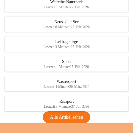
i
i
unzulässige Weingärten zu roden! Bitte 
Welterbe-Naturpark
e
e
helfen wir zusammen um unsere Winzer 
Lesezeit 1 Minute
•
27. Feb. 2026
d
d
vor den prognostizierten Ernteausfällen 
l
l
und den daraus folgenden wirtschaftlichen 
e
e
Neusiedler See
Schäden zu bewahren.
r
r
Lesezeit 6 Minuten
•
27. Feb. 2026
S
S
Verordnungen
e
e
Leithagebirge
04.08.2026
e
e
Lesezeit 3 Minuten
•
27. Feb. 2026
Maßnahmen zur Bekämpfung
der Goldgelben Vergilbung der
Sport
Rebe und der Amerikanischen
Lesezeit 1 Minute
•
27. Feb. 2026
Rebzikade
Anhang VBl. EU Nr. 18
Wassersport
_2026
Lesezeit 1 Minute
•
26. März 2026
1 Seite
•
1,4 MB
Radsport
VBl. EU Nr. 18_2026
Lesezeit 3 Minuten
•
27. Juli 2026
2 Seiten
•
2,1 MB
Alle Artikel sehen