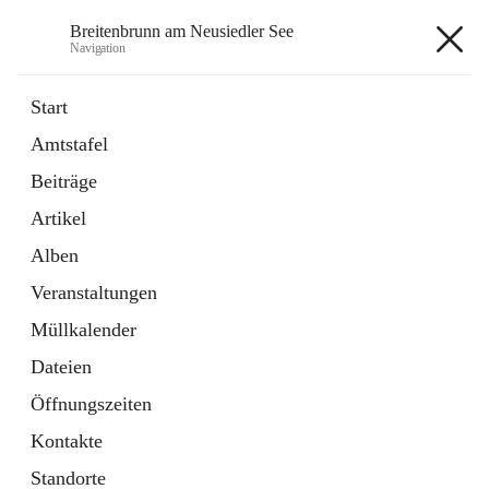
Breitenbrunn am Neusiedler See
Navigation
Breitenbrunn am Neusiedler See
Start
Amtstafel
Formulare
Beiträge
18 Schnellzugriffe
Artikel
Gemeindeservice
7 Schnellzugriffe
Alben
Veranstaltungen
+7
Müllkalender
Dateien
Öffnungszeiten
Kontakte
Hauptadresse
Standorte