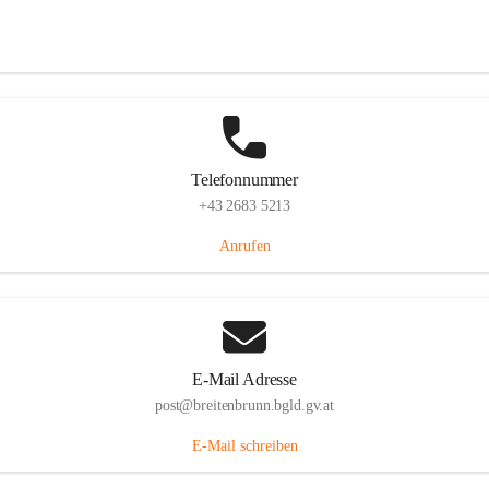
Eisenstädterstraße 18, 7091 Breitenbrunn am Neusiedler See, AUT
Auf Karte ansehen
Telefonnummer
+43 2683 5213
Anrufen
E-Mail Adresse
post@breitenbrunn.bgld.gv.at
E-Mail schreiben