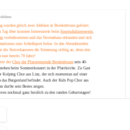
Jubiläum
 wurden gleich zwei Jubiläen in Breitenbrunn gefeiert: 
 Tag über konnten Interessierte beim 
Sportschützenverein 
nn
 vorbeikommen und das Vereinshaus erkunden und sich 
mationen zum Schießsport holen. In den Abendstunden 
nn die Steirerkanonen die Stimmung richtig an, denn den 
 nun bereits 70 Jahre!
rte der 
Chor der Pfarrgemeinde Breitenbrunn
 sein 40-
estehen beim Sommerkonzert in der Pfarrkirche. Zu Gast 
er Kolping Chor aus Linz, der sich momentan auf einer 
h das Burgenland befindet. Auch der Kids Pop Chor aus 
n durfte sein Bestes zeigen.
ieren nochmal ganz herzlich zu den runden Geburtstagen!