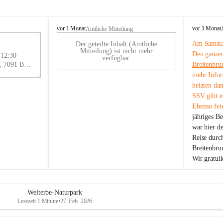
B
B
vor 1 Monat
vor 1 Monat
Amtliche Mitteilung
r
r
Am Samstag
Der geteilte Inhalt (Amtliche
e
e
29
Mitteilung) ist nicht mehr
Den ganzen
i
i
 12:30
AU
verfügbar.
t
t
Eisenstädter Straße 18, 7091 Breitenbrunn am Neusiedler See, AUT
Breitenbru
G
e
e
mehr Infor
n
n
heizten da
b
b
SSV gibt es
r
r
Ebenso feie
u
u
jähriges B
n
n
n
n
war hier d
a
a
Reise durc
m
m
Breitenbrun
N
N
Wir gratul
e
e
u
u
s
s
i
i
Welterbe-Naturpark
e
e
Lesezeit 1 Minute
•
27. Feb. 2026
d
d
l
l