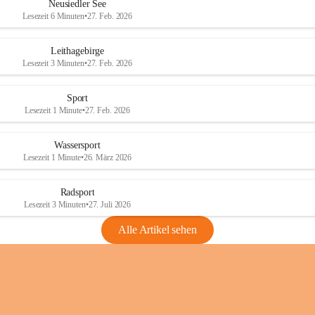
e
e
Neusiedler See
r
r
Lesezeit 6 Minuten
•
27. Feb. 2026
S
S
e
e
Leithagebirge
e
e
Lesezeit 3 Minuten
•
27. Feb. 2026
Sport
Lesezeit 1 Minute
•
27. Feb. 2026
Wassersport
Lesezeit 1 Minute
•
26. März 2026
Radsport
Lesezeit 3 Minuten
•
27. Juli 2026
Alle Artikel sehen