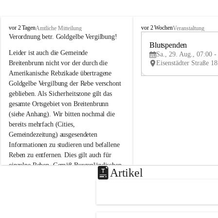
B
B
vor 2 Tagen
vor 2 Wochen
Amtliche Mitteilung
Veranstaltung
r
r
Verordnung betr. Goldgelbe Vergilbung!
e
e
Blutspenden
Leider ist auch die Gemeinde 
i
i
Sa., 29. Aug., 07:00 -
t
t
Breitenbrunn nicht vor der durch die 
e
e
Amerikanische Rebzikade übertragene 
n
n
Goldgelbe Vergilbung der Rebe verschont 
b
b
geblieben. Als Sicherheitszone gilt das 
r
r
gesamte Ortsgebiet von Breitenbrunn 
u
u
(siehe Anhang). Wir bitten nochmal die 
n
n
n
n
bereits mehrfach (Cities, 
a
a
Gemeindezeitung) ausgesendeten 
m
m
Informationen zu studieren und befallene 
N
N
Reben zu entfernen. Dies gilt auch für 
e
e
einzelne Reben. Gemäß Burgenländischen 
u
u
Artikel
Weinbaugesetz sind nicht gepflegte oder 
s
s
i
i
unzulässige Weingärten zu roden! Bitte 
e
e
helfen wir zusammen um unsere Winzer 
d
d
vor den prognostizierten Ernteausfällen 
l
l
und den daraus folgenden wirtschaftlichen 