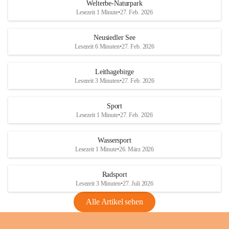
i
i
unzulässige Weingärten zu roden! Bitte 
Welterbe-Naturpark
e
e
helfen wir zusammen um unsere Winzer 
Lesezeit 1 Minute
•
27. Feb. 2026
d
d
vor den prognostizierten Ernteausfällen 
l
l
und den daraus folgenden wirtschaftlichen 
e
e
Neusiedler See
Schäden zu bewahren.
r
r
Lesezeit 6 Minuten
•
27. Feb. 2026
S
S
Verordnungen
e
e
Leithagebirge
04.08.2026
e
e
Lesezeit 3 Minuten
•
27. Feb. 2026
Maßnahmen zur Bekämpfung
der Goldgelben Vergilbung der
Sport
Rebe und der Amerikanischen
Lesezeit 1 Minute
•
27. Feb. 2026
Rebzikade
Anhang VBl. EU Nr. 18
Wassersport
_2026
Lesezeit 1 Minute
•
26. März 2026
1 Seite
•
1,4 MB
Radsport
VBl. EU Nr. 18_2026
Lesezeit 3 Minuten
•
27. Juli 2026
2 Seiten
•
2,1 MB
Alle Artikel sehen