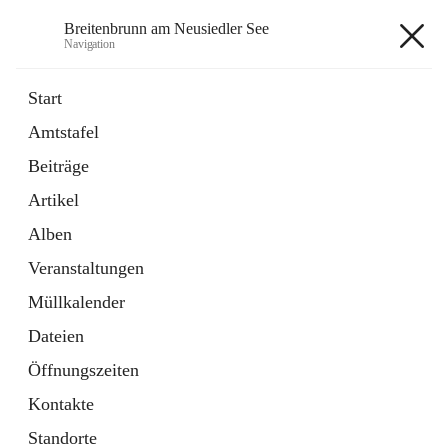
Breitenbrunn am Neusiedler See
Navigation
Breitenbrunn am Neusiedler See
Start
Amtstafel
Formulare
Beiträge
18 Schnellzugriffe
Artikel
Gemeindeservice
7 Schnellzugriffe
Alben
Veranstaltungen
+7
Müllkalender
Dateien
Öffnungszeiten
Kontakte
Hauptadresse
Standorte