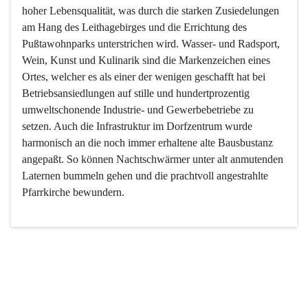
hoher Lebensqualität, was durch die starken Zusiedelungen 
am Hang des Leithagebirges und die Errichtung des 
Pußtawohnparks unterstrichen wird. Wasser- und Radsport, 
Wein, Kunst und Kulinarik sind die Markenzeichen eines 
Ortes, welcher es als einer der wenigen geschafft hat bei 
Betriebsansiedlungen auf stille und hundertprozentig 
umweltschonende Industrie- und Gewerbebetriebe zu 
setzen. Auch die Infrastruktur im Dorfzentrum wurde 
harmonisch an die noch immer erhaltene alte Bausbustanz 
angepaßt. So können Nachtschwärmer unter alt anmutenden 
Laternen bummeln gehen und die prachtvoll angestrahlte 
Pfarrkirche bewundern.

Der Weinbau dominert heute nicht mehr, ist aber integrativer 
Bestandteil der Kultur des Ortes, da man hier schon lange 
von Massenweinbau auf Qualitätsweinbau umgestellt hat. 
So ist es auch nicht verwunderlich, dass eines der historisch 
wertvollsten Gebäude die Ortsvinothek beherbergt und dass 
der Kellering ein beliebtes Ziel darstellt.
