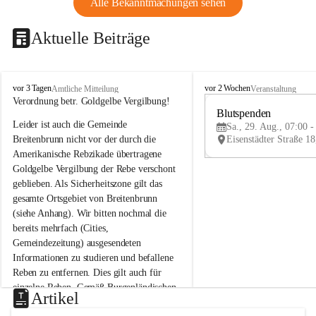
Alle Bekanntmachungen sehen
Aktuelle Beiträge
B
B
vor 3 Tagen
vor 2 Wochen
Amtliche Mitteilung
Veranstaltung
r
r
Verordnung betr. Goldgelbe Vergilbung!
e
e
Blutspenden
Leider ist auch die Gemeinde 
i
i
Sa., 29. Aug., 07:00 -
t
t
Breitenbrunn nicht vor der durch die 
e
e
Amerikanische Rebzikade übertragene 
n
n
Goldgelbe Vergilbung der Rebe verschont 
b
b
geblieben. Als Sicherheitszone gilt das 
r
r
gesamte Ortsgebiet von Breitenbrunn 
u
u
(siehe Anhang). Wir bitten nochmal die 
n
n
n
n
bereits mehrfach (Cities, 
a
a
Gemeindezeitung) ausgesendeten 
m
m
Informationen zu studieren und befallene 
N
N
Reben zu entfernen. Dies gilt auch für 
e
e
einzelne Reben. Gemäß Burgenländischen 
u
u
Artikel
Weinbaugesetz sind nicht gepflegte oder 
s
s