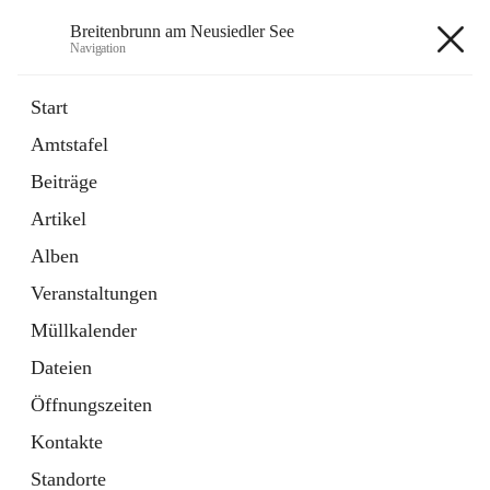
Breitenbrunn am Neusiedler See
Navigation
Breitenbrunn am Neusiedler See
Start
Amtstafel
Formulare
Beiträge
18 Schnellzugriffe
Artikel
Gemeindeservice
7 Schnellzugriffe
Alben
Veranstaltungen
+7
Müllkalender
Dateien
Öffnungszeiten
Kontakte
Hauptadresse
Standorte