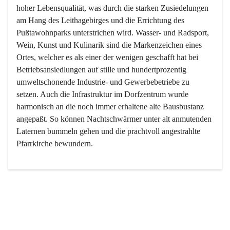
hoher Lebensqualität, was durch die starken Zusiedelungen 
am Hang des Leithagebirges und die Errichtung des 
Pußtawohnparks unterstrichen wird. Wasser- und Radsport, 
Wein, Kunst und Kulinarik sind die Markenzeichen eines 
Ortes, welcher es als einer der wenigen geschafft hat bei 
Betriebsansiedlungen auf stille und hundertprozentig 
umweltschonende Industrie- und Gewerbebetriebe zu 
setzen. Auch die Infrastruktur im Dorfzentrum wurde 
harmonisch an die noch immer erhaltene alte Bausbustanz 
angepaßt. So können Nachtschwärmer unter alt anmutenden 
Laternen bummeln gehen und die prachtvoll angestrahlte 
Pfarrkirche bewundern.

Der Weinbau dominert heute nicht mehr, ist aber integrativer 
Bestandteil der Kultur des Ortes, da man hier schon lange 
von Massenweinbau auf Qualitätsweinbau umgestellt hat. 
So ist es auch nicht verwunderlich, dass eines der historisch 
wertvollsten Gebäude die Ortsvinothek beherbergt und dass 
der Kellering ein beliebtes Ziel darstellt.
