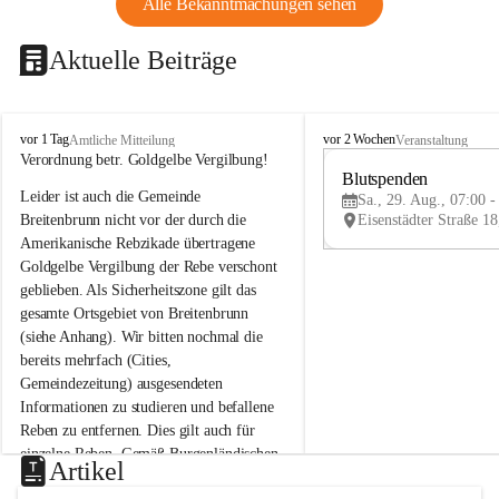
Alle Bekanntmachungen sehen
Aktuelle Beiträge
B
B
vor 1 Tag
vor 2 Wochen
Amtliche Mitteilung
Veranstaltung
r
r
Verordnung betr. Goldgelbe Vergilbung!
e
e
Blutspenden
Leider ist auch die Gemeinde 
i
i
Sa., 29. Aug., 07:00 -
t
t
Breitenbrunn nicht vor der durch die 
e
e
Amerikanische Rebzikade übertragene 
n
n
Goldgelbe Vergilbung der Rebe verschont 
b
b
geblieben. Als Sicherheitszone gilt das 
r
r
gesamte Ortsgebiet von Breitenbrunn 
u
u
(siehe Anhang). Wir bitten nochmal die 
n
n
n
n
bereits mehrfach (Cities, 
a
a
Gemeindezeitung) ausgesendeten 
m
m
Informationen zu studieren und befallene 
N
N
Reben zu entfernen. Dies gilt auch für 
e
e
einzelne Reben. Gemäß Burgenländischen 
u
u
Artikel
Weinbaugesetz sind nicht gepflegte oder 
s
s