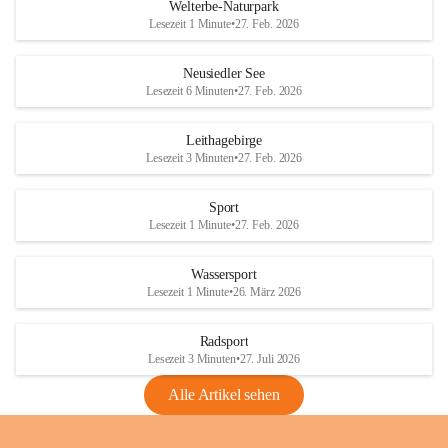
i
i
unzulässige Weingärten zu roden! Bitte 
Welterbe-Naturpark
e
e
helfen wir zusammen um unsere Winzer 
Lesezeit 1 Minute
•
27. Feb. 2026
d
d
vor den prognostizierten Ernteausfällen 
l
l
und den daraus folgenden wirtschaftlichen 
e
e
Neusiedler See
Schäden zu bewahren.
r
r
Lesezeit 6 Minuten
•
27. Feb. 2026
S
S
Verordnungen
e
e
Leithagebirge
04.08.2026
e
e
Lesezeit 3 Minuten
•
27. Feb. 2026
Maßnahmen zur Bekämpfung
der Goldgelben Vergilbung der
Sport
Rebe und der Amerikanischen
Lesezeit 1 Minute
•
27. Feb. 2026
Rebzikade
Anhang VBl. EU Nr. 18
Wassersport
_2026
Lesezeit 1 Minute
•
26. März 2026
1 Seite
•
1,4 MB
Radsport
VBl. EU Nr. 18_2026
Lesezeit 3 Minuten
•
27. Juli 2026
2 Seiten
•
2,1 MB
Alle Artikel sehen