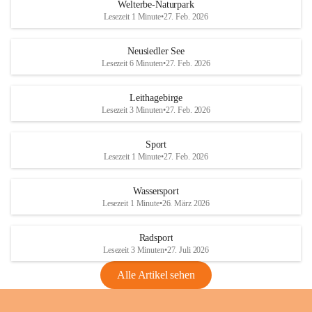
i
i
unzulässige Weingärten zu roden! Bitte 
Welterbe-Naturpark
e
e
helfen wir zusammen um unsere Winzer 
Lesezeit 1 Minute
•
27. Feb. 2026
d
d
vor den prognostizierten Ernteausfällen 
l
l
und den daraus folgenden wirtschaftlichen 
e
e
Neusiedler See
Schäden zu bewahren.
r
r
Lesezeit 6 Minuten
•
27. Feb. 2026
S
S
Verordnungen
e
e
Leithagebirge
04.08.2026
e
e
Lesezeit 3 Minuten
•
27. Feb. 2026
Maßnahmen zur Bekämpfung
der Goldgelben Vergilbung der
Sport
Rebe und der Amerikanischen
Lesezeit 1 Minute
•
27. Feb. 2026
Rebzikade
Anhang VBl. EU Nr. 18
Wassersport
_2026
Lesezeit 1 Minute
•
26. März 2026
1 Seite
•
1,4 MB
Radsport
VBl. EU Nr. 18_2026
Lesezeit 3 Minuten
•
27. Juli 2026
2 Seiten
•
2,1 MB
Alle Artikel sehen