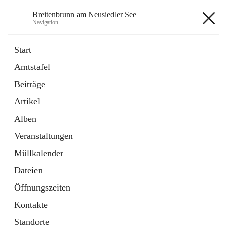
Breitenbrunn am Neusiedler See
Navigation
Breitenbrunn am Neusiedler See
Start
Amtstafel
Formulare
Beiträge
18 Schnellzugriffe
Artikel
Gemeindeservice
7 Schnellzugriffe
Alben
Veranstaltungen
+7
Müllkalender
Dateien
Öffnungszeiten
Kontakte
Hauptadresse
Standorte