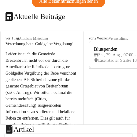
Alle Bekanntmachungen sehen
Aktuelle Beiträge
B
B
vor 1 Tag
vor 2 Wochen
Amtliche Mitteilung
Veranstaltung
r
r
Verordnung betr. Goldgelbe Vergilbung!
e
e
Blutspenden
Leider ist auch die Gemeinde 
i
i
Sa., 29. Aug., 07:00 -
t
t
Breitenbrunn nicht vor der durch die 
e
e
Amerikanische Rebzikade übertragene 
n
n
Goldgelbe Vergilbung der Rebe verschont 
b
b
geblieben. Als Sicherheitszone gilt das 
r
r
gesamte Ortsgebiet von Breitenbrunn 
u
u
(siehe Anhang). Wir bitten nochmal die 
n
n
n
n
bereits mehrfach (Cities, 
a
a
Gemeindezeitung) ausgesendeten 
m
m
Informationen zu studieren und befallene 
N
N
Reben zu entfernen. Dies gilt auch für 
e
e
einzelne Reben. Gemäß Burgenländischen 
u
u
Artikel
Weinbaugesetz sind nicht gepflegte oder 
s
s