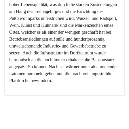
hoher Lebensqualität, was durch die starken Zusiedelungen 
am Hang des Leithagebirges und die Errichtung des 
Pußtawohnparks unterstrichen wird. Wasser- und Radsport, 
Wein, Kunst und Kulinarik sind die Markenzeichen eines 
Ortes, welcher es als einer der wenigen geschafft hat bei 
Betriebsansiedlungen auf stille und hundertprozentig 
umweltschonende Industrie- und Gewerbebetriebe zu 
setzen. Auch die Infrastruktur im Dorfzentrum wurde 
harmonisch an die noch immer erhaltene alte Bausbustanz 
angepaßt. So können Nachtschwärmer unter alt anmutenden 
Laternen bummeln gehen und die prachtvoll angestrahlte 
Pfarrkirche bewundern.

Der Weinbau dominert heute nicht mehr, ist aber integrativer 
Bestandteil der Kultur des Ortes, da man hier schon lange 
von Massenweinbau auf Qualitätsweinbau umgestellt hat. 
So ist es auch nicht verwunderlich, dass eines der historisch 
wertvollsten Gebäude die Ortsvinothek beherbergt und dass 
der Kellering ein beliebtes Ziel darstellt.
