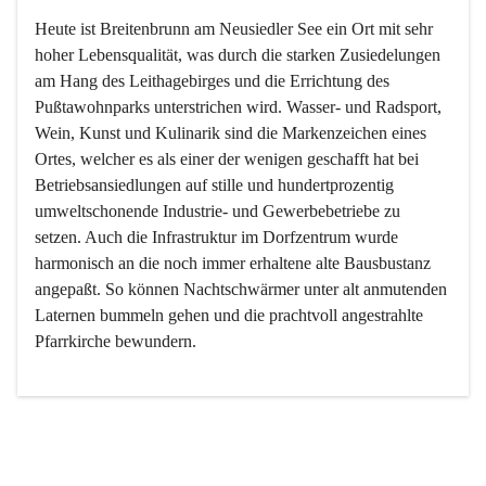
Heute ist Breitenbrunn am Neusiedler See ein Ort mit sehr 
hoher Lebensqualität, was durch die starken Zusiedelungen 
am Hang des Leithagebirges und die Errichtung des 
Pußtawohnparks unterstrichen wird. Wasser- und Radsport, 
Wein, Kunst und Kulinarik sind die Markenzeichen eines 
Ortes, welcher es als einer der wenigen geschafft hat bei 
Betriebsansiedlungen auf stille und hundertprozentig 
umweltschonende Industrie- und Gewerbebetriebe zu 
setzen. Auch die Infrastruktur im Dorfzentrum wurde 
harmonisch an die noch immer erhaltene alte Bausbustanz 
angepaßt. So können Nachtschwärmer unter alt anmutenden 
Laternen bummeln gehen und die prachtvoll angestrahlte 
Pfarrkirche bewundern.

Der Weinbau dominert heute nicht mehr, ist aber integrativer 
Bestandteil der Kultur des Ortes, da man hier schon lange 
von Massenweinbau auf Qualitätsweinbau umgestellt hat. 
So ist es auch nicht verwunderlich, dass eines der historisch 