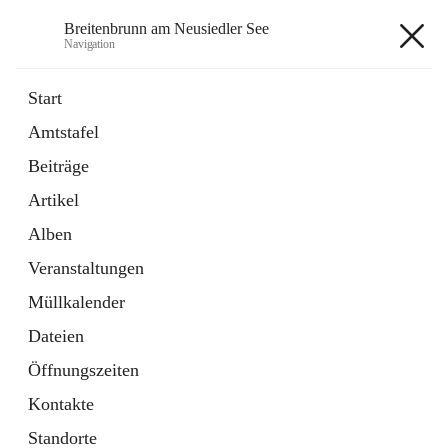
Breitenbrunn am Neusiedler See
Navigation
Breitenbrunn am Neusiedler See
Start
Amtstafel
Formulare
Beiträge
18 Schnellzugriffe
Artikel
Gemeindeservice
7 Schnellzugriffe
Alben
Veranstaltungen
+7
Müllkalender
Dateien
Öffnungszeiten
Kontakte
Hauptadresse
Standorte