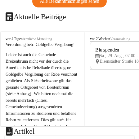
Alle Bekanntmachungen sehen
Aktuelle Beiträge
B
B
vor 4 Tagen
vor 2 Wochen
Amtliche Mitteilung
Veranstaltung
r
r
Verordnung betr. Goldgelbe Vergilbung!
e
e
Blutspenden
Leider ist auch die Gemeinde 
i
i
Sa., 29. Aug., 07:00 -
t
t
Breitenbrunn nicht vor der durch die 
e
e
Amerikanische Rebzikade übertragene 
n
n
Goldgelbe Vergilbung der Rebe verschont 
b
b
geblieben. Als Sicherheitszone gilt das 
r
r
gesamte Ortsgebiet von Breitenbrunn 
u
u
(siehe Anhang). Wir bitten nochmal die 
n
n
n
n
bereits mehrfach (Cities, 
a
a
Gemeindezeitung) ausgesendeten 
m
m
Informationen zu studieren und befallene 
N
N
Reben zu entfernen. Dies gilt auch für 
e
e
einzelne Reben. Gemäß Burgenländischen 
u
u
Artikel
Weinbaugesetz sind nicht gepflegte oder 
s
s