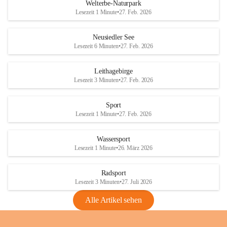
i
i
unzulässige Weingärten zu roden! Bitte 
Welterbe-Naturpark
e
e
helfen wir zusammen um unsere Winzer 
Lesezeit 1 Minute
•
27. Feb. 2026
d
d
vor den prognostizierten Ernteausfällen 
l
l
und den daraus folgenden wirtschaftlichen 
e
e
Neusiedler See
Schäden zu bewahren.
r
r
Lesezeit 6 Minuten
•
27. Feb. 2026
S
S
Verordnungen
e
e
Leithagebirge
04.08.2026
e
e
Lesezeit 3 Minuten
•
27. Feb. 2026
Maßnahmen zur Bekämpfung
der Goldgelben Vergilbung der
Sport
Rebe und der Amerikanischen
Lesezeit 1 Minute
•
27. Feb. 2026
Rebzikade
Anhang VBl. EU Nr. 18
Wassersport
_2026
Lesezeit 1 Minute
•
26. März 2026
1 Seite
•
1,4 MB
Radsport
VBl. EU Nr. 18_2026
Lesezeit 3 Minuten
•
27. Juli 2026
2 Seiten
•
2,1 MB
Alle Artikel sehen