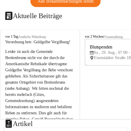
Alle Bekanntmachungen sehen
Aktuelle Beiträge
B
B
vor 1 Tag
vor 2 Wochen
Amtliche Mitteilung
Veranstaltung
r
r
Verordnung betr. Goldgelbe Vergilbung!
e
e
Blutspenden
Leider ist auch die Gemeinde 
i
i
Sa., 29. Aug., 07:00 -
t
t
Breitenbrunn nicht vor der durch die 
e
e
Amerikanische Rebzikade übertragene 
n
n
Goldgelbe Vergilbung der Rebe verschont 
b
b
geblieben. Als Sicherheitszone gilt das 
r
r
gesamte Ortsgebiet von Breitenbrunn 
u
u
(siehe Anhang). Wir bitten nochmal die 
n
n
n
n
bereits mehrfach (Cities, 
a
a
Gemeindezeitung) ausgesendeten 
m
m
Informationen zu studieren und befallene 
N
N
Reben zu entfernen. Dies gilt auch für 
e
e
einzelne Reben. Gemäß Burgenländischen 
u
u
Artikel
Weinbaugesetz sind nicht gepflegte oder 
s
s