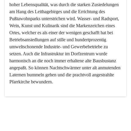
hoher Lebensqualität, was durch die starken Zusiedelungen 
am Hang des Leithagebirges und die Errichtung des 
Pußtawohnparks unterstrichen wird. Wasser- und Radsport, 
Wein, Kunst und Kulinarik sind die Markenzeichen eines 
Ortes, welcher es als einer der wenigen geschafft hat bei 
Betriebsansiedlungen auf stille und hundertprozentig 
umweltschonende Industrie- und Gewerbebetriebe zu 
setzen. Auch die Infrastruktur im Dorfzentrum wurde 
harmonisch an die noch immer erhaltene alte Bausbustanz 
angepaßt. So können Nachtschwärmer unter alt anmutenden 
Laternen bummeln gehen und die prachtvoll angestrahlte 
Pfarrkirche bewundern.

Der Weinbau dominert heute nicht mehr, ist aber integrativer 
Bestandteil der Kultur des Ortes, da man hier schon lange 
von Massenweinbau auf Qualitätsweinbau umgestellt hat. 
So ist es auch nicht verwunderlich, dass eines der historisch 
wertvollsten Gebäude die Ortsvinothek beherbergt und dass 
der Kellering ein beliebtes Ziel darstellt.
