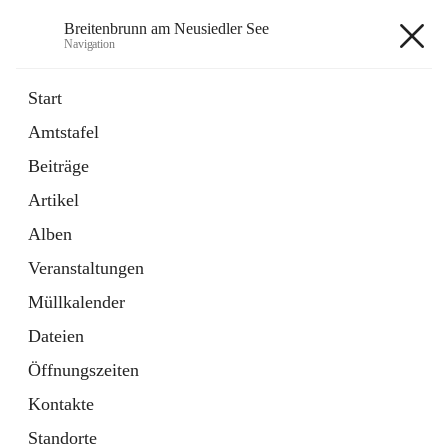
Breitenbrunn am Neusiedler See
Navigation
Breitenbrunn am Neusiedler See
Start
Amtstafel
Formulare
Beiträge
18 Schnellzugriffe
Artikel
Gemeindeservice
7 Schnellzugriffe
Alben
Veranstaltungen
+7
Müllkalender
Dateien
Öffnungszeiten
Kontakte
Hauptadresse
Standorte