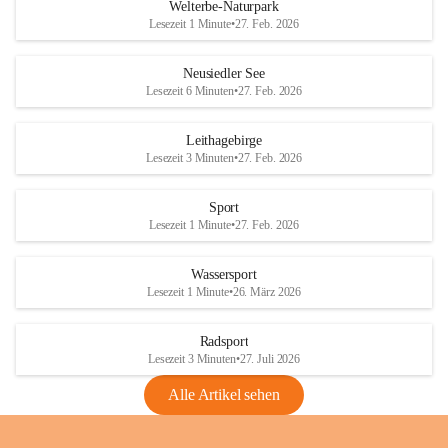
i
i
unzulässige Weingärten zu roden! Bitte 
Welterbe-Naturpark
e
e
helfen wir zusammen um unsere Winzer 
Lesezeit 1 Minute
•
27. Feb. 2026
d
d
vor den prognostizierten Ernteausfällen 
l
l
und den daraus folgenden wirtschaftlichen 
e
e
Neusiedler See
Schäden zu bewahren.
r
r
Lesezeit 6 Minuten
•
27. Feb. 2026
S
S
Verordnungen
e
e
Leithagebirge
04.08.2026
e
e
Lesezeit 3 Minuten
•
27. Feb. 2026
Maßnahmen zur Bekämpfung
der Goldgelben Vergilbung der
Sport
Rebe und der Amerikanischen
Lesezeit 1 Minute
•
27. Feb. 2026
Rebzikade
Anhang VBl. EU Nr. 18
Wassersport
_2026
Lesezeit 1 Minute
•
26. März 2026
1 Seite
•
1,4 MB
Radsport
VBl. EU Nr. 18_2026
Lesezeit 3 Minuten
•
27. Juli 2026
2 Seiten
•
2,1 MB
Alle Artikel sehen