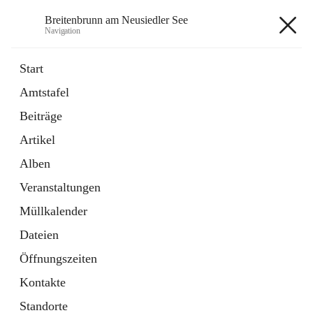
Breitenbrunn am Neusiedler See
Navigation
Breitenbrunn am Neusiedler See
Start
Amtstafel
Formulare
Beiträge
18 Schnellzugriffe
Artikel
Gemeindeservice
7 Schnellzugriffe
Alben
Veranstaltungen
+7
Müllkalender
Dateien
Öffnungszeiten
Kontakte
Hauptadresse
Standorte