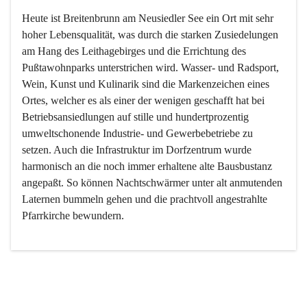
Heute ist Breitenbrunn am Neusiedler See ein Ort mit sehr 
hoher Lebensqualität, was durch die starken Zusiedelungen 
am Hang des Leithagebirges und die Errichtung des 
Pußtawohnparks unterstrichen wird. Wasser- und Radsport, 
Wein, Kunst und Kulinarik sind die Markenzeichen eines 
Ortes, welcher es als einer der wenigen geschafft hat bei 
Betriebsansiedlungen auf stille und hundertprozentig 
umweltschonende Industrie- und Gewerbebetriebe zu 
setzen. Auch die Infrastruktur im Dorfzentrum wurde 
harmonisch an die noch immer erhaltene alte Bausbustanz 
angepaßt. So können Nachtschwärmer unter alt anmutenden 
Laternen bummeln gehen und die prachtvoll angestrahlte 
Pfarrkirche bewundern.

Der Weinbau dominert heute nicht mehr, ist aber integrativer 
Bestandteil der Kultur des Ortes, da man hier schon lange 
von Massenweinbau auf Qualitätsweinbau umgestellt hat. 
So ist es auch nicht verwunderlich, dass eines der historisch 