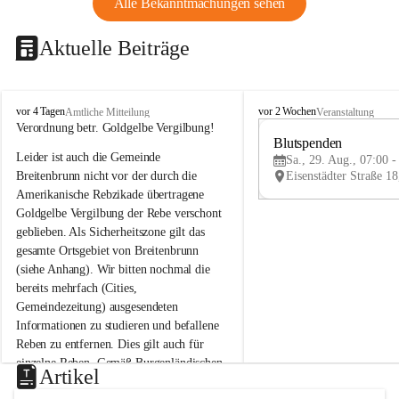
Alle Bekanntmachungen sehen
Aktuelle Beiträge
B
B
vor 4 Tagen
vor 2 Wochen
Amtliche Mitteilung
Veranstaltung
r
r
Verordnung betr. Goldgelbe Vergilbung!
e
e
Blutspenden
Leider ist auch die Gemeinde 
i
i
Sa., 29. Aug., 07:00 -
t
t
Breitenbrunn nicht vor der durch die 
e
e
Amerikanische Rebzikade übertragene 
n
n
Goldgelbe Vergilbung der Rebe verschont 
b
b
geblieben. Als Sicherheitszone gilt das 
r
r
gesamte Ortsgebiet von Breitenbrunn 
u
u
(siehe Anhang). Wir bitten nochmal die 
n
n
n
n
bereits mehrfach (Cities, 
a
a
Gemeindezeitung) ausgesendeten 
m
m
Informationen zu studieren und befallene 
N
N
Reben zu entfernen. Dies gilt auch für 
e
e
einzelne Reben. Gemäß Burgenländischen 
u
u
Artikel
Weinbaugesetz sind nicht gepflegte oder 
s
s