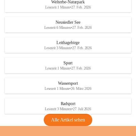
i
i
unzulässige Weingärten zu roden! Bitte 
Welterbe-Naturpark
e
e
helfen wir zusammen um unsere Winzer 
Lesezeit 1 Minute
•
27. Feb. 2026
d
d
vor den prognostizierten Ernteausfällen 
l
l
und den daraus folgenden wirtschaftlichen 
e
e
Neusiedler See
Schäden zu bewahren.
r
r
Lesezeit 6 Minuten
•
27. Feb. 2026
S
S
Verordnungen
e
e
Leithagebirge
04.08.2026
e
e
Lesezeit 3 Minuten
•
27. Feb. 2026
Maßnahmen zur Bekämpfung
der Goldgelben Vergilbung der
Sport
Rebe und der Amerikanischen
Lesezeit 1 Minute
•
27. Feb. 2026
Rebzikade
Anhang VBl. EU Nr. 18
Wassersport
_2026
Lesezeit 1 Minute
•
26. März 2026
1 Seite
•
1,4 MB
Radsport
VBl. EU Nr. 18_2026
Lesezeit 3 Minuten
•
27. Juli 2026
2 Seiten
•
2,1 MB
Alle Artikel sehen