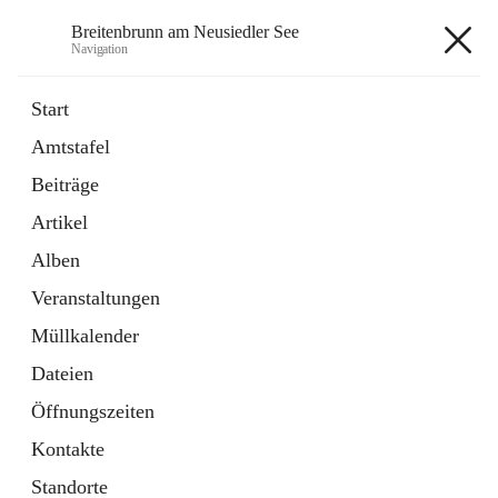
Breitenbrunn am Neusiedler See
Navigation
Breitenbrunn am Neusiedler See
Start
Amtstafel
Formulare
Beiträge
18 Schnellzugriffe
Artikel
Gemeindeservice
7 Schnellzugriffe
Alben
Veranstaltungen
+7
Müllkalender
Dateien
Öffnungszeiten
Kontakte
Hauptadresse
Standorte