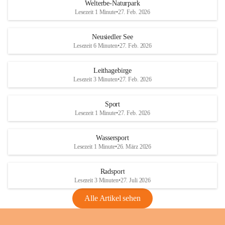
i
i
unzulässige Weingärten zu roden! Bitte 
Welterbe-Naturpark
e
e
helfen wir zusammen um unsere Winzer 
Lesezeit 1 Minute
•
27. Feb. 2026
d
d
vor den prognostizierten Ernteausfällen 
l
l
und den daraus folgenden wirtschaftlichen 
e
e
Neusiedler See
Schäden zu bewahren.
r
r
Lesezeit 6 Minuten
•
27. Feb. 2026
S
S
Verordnungen
e
e
Leithagebirge
04.08.2026
e
e
Lesezeit 3 Minuten
•
27. Feb. 2026
Maßnahmen zur Bekämpfung
der Goldgelben Vergilbung der
Sport
Rebe und der Amerikanischen
Lesezeit 1 Minute
•
27. Feb. 2026
Rebzikade
Anhang VBl. EU Nr. 18
Wassersport
_2026
Lesezeit 1 Minute
•
26. März 2026
1 Seite
•
1,4 MB
Radsport
VBl. EU Nr. 18_2026
Lesezeit 3 Minuten
•
27. Juli 2026
2 Seiten
•
2,1 MB
Alle Artikel sehen