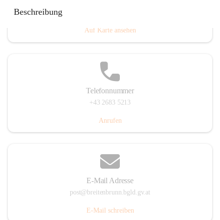
Eisenstädterstraße 18, 7091 Breitenbrunn am Neusiedler
Beschreibung
See, AUT
Auf Karte ansehen
Telefonnummer
+43 2683 5213
Anrufen
E-Mail Adresse
post@breitenbrunn.bgld.gv.at
E-Mail schreiben