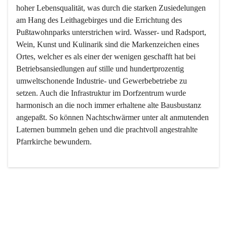
hoher Lebensqualität, was durch die starken Zusiedelungen 
am Hang des Leithagebirges und die Errichtung des 
Pußtawohnparks unterstrichen wird. Wasser- und Radsport, 
Wein, Kunst und Kulinarik sind die Markenzeichen eines 
Ortes, welcher es als einer der wenigen geschafft hat bei 
Betriebsansiedlungen auf stille und hundertprozentig 
umweltschonende Industrie- und Gewerbebetriebe zu 
setzen. Auch die Infrastruktur im Dorfzentrum wurde 
harmonisch an die noch immer erhaltene alte Bausbustanz 
angepaßt. So können Nachtschwärmer unter alt anmutenden 
Laternen bummeln gehen und die prachtvoll angestrahlte 
Pfarrkirche bewundern.

Der Weinbau dominert heute nicht mehr, ist aber integrativer 
Bestandteil der Kultur des Ortes, da man hier schon lange 
von Massenweinbau auf Qualitätsweinbau umgestellt hat. 
So ist es auch nicht verwunderlich, dass eines der historisch 
wertvollsten Gebäude die Ortsvinothek beherbergt und dass 
der Kellering ein beliebtes Ziel darstellt.
