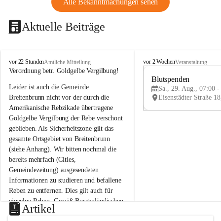
Alle Bekanntmachungen sehen
Aktuelle Beiträge
B
B
vor 22 Stunden
vor 2 Wochen
Amtliche Mitteilung
Veranstaltung
r
r
Verordnung betr. Goldgelbe Vergilbung!
e
e
Blutspenden
Leider ist auch die Gemeinde 
i
i
Sa., 29. Aug., 07:00 -
t
t
Breitenbrunn nicht vor der durch die 
e
e
Amerikanische Rebzikade übertragene 
n
n
Goldgelbe Vergilbung der Rebe verschont 
b
b
geblieben. Als Sicherheitszone gilt das 
r
r
gesamte Ortsgebiet von Breitenbrunn 
u
u
(siehe Anhang). Wir bitten nochmal die 
n
n
n
n
bereits mehrfach (Cities, 
a
a
Gemeindezeitung) ausgesendeten 
m
m
Informationen zu studieren und befallene 
N
N
Reben zu entfernen. Dies gilt auch für 
e
e
einzelne Reben. Gemäß Burgenländischen 
u
u
Artikel
Weinbaugesetz sind nicht gepflegte oder 
s
s